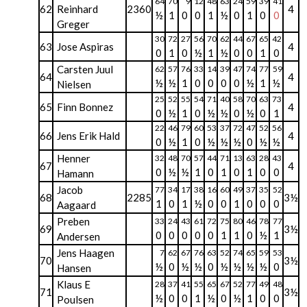
64
70
9
12
48
63
24
59
39
41
62
Reinhard
2360
4
½
1
0
0
1
½
0
1
0
0
Greger
30
72
27
56
70
62
44
67
65
42
63
Jose Aspiras
4
0
1
0
½
1
½
0
0
1
0
Carsten Juul
62
57
76
33
14
39
47
74
77
59
64
4
½
½
1
0
0
0
0
½
1
½
Nielsen
25
52
55
54
71
40
58
70
63
73
65
Finn Bonnez
4
0
½
1
0
½
½
0
½
0
1
22
46
79
60
53
37
72
47
52
56
66
Jens Erik Hald
4
0
½
1
0
½
½
½
0
½
½
Henner
32
48
70
57
44
71
13
63
28
43
67
4
0
½
½
1
0
1
0
1
0
0
Hamann
Jacob
77
34
17
38
16
60
49
37
35
52
68
2285
3½
1
0
1
½
0
0
1
0
0
0
Aagaard
Preben
33
24
43
61
72
75
80
46
78
77
69
3½
0
0
0
0
0
1
1
0
½
1
Andersen
Jens Haagen
7
62
67
76
63
52
74
65
59
53
70
3½
½
0
½
½
0
½
½
½
½
0
Hansen
Klaus E
28
37
41
55
65
67
52
77
49
48
71
3½
½
0
0
1
½
0
½
1
0
0
Poulsen