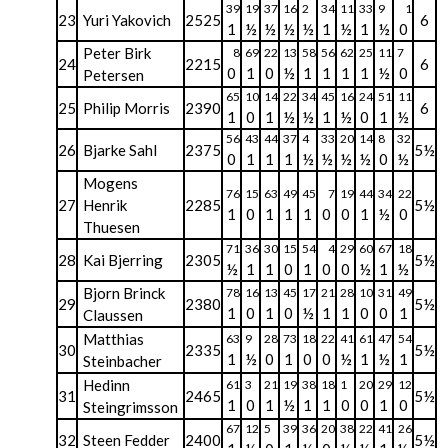
39
19
37
16
2
34
11
33
9
1
23
Yuri Yakovich
2525
6
1
½
½
½
½
1
½
1
½
0
Peter Birk
8
69
22
13
58
56
62
25
11
7
24
2215
6
0
1
0
½
1
1
1
1
½
0
Petersen
65
10
14
22
34
45
16
24
51
11
25
Philip Morris
2390
6
1
0
1
½
½
1
½
0
1
½
56
43
44
37
4
33
20
14
8
32
26
Bjarke Sahl
2375
5½
0
1
1
1
½
½
½
½
0
½
Mogens
76
15
63
49
45
7
19
44
34
22
27
Henrik
2285
5½
1
0
1
1
1
0
0
1
½
0
Thuesen
71
36
30
15
54
4
29
60
67
18
28
Kai Bjerring
2305
5½
½
1
1
0
1
0
0
½
1
½
Bjorn Brinck
78
16
13
45
17
21
28
10
31
49
29
2380
5½
1
0
1
0
½
1
1
0
0
1
Claussen
Matthias
63
9
28
73
18
22
41
61
47
54
30
2335
5½
1
½
0
1
0
0
½
1
½
1
Steinbacher
Hedinn
61
3
21
19
38
18
1
20
29
12
31
2465
5½
1
0
1
½
1
1
0
0
1
0
Steingrimsson
67
12
5
39
36
20
38
22
41
26
32
Steen Fedder
2400
5½