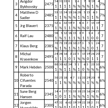
Avigdor
54
31
33
8
1
6
7
9
19
4
3
2475
7½
1
1
1
1
½
½
½
½
1
½
Bykhovsky
Matthew D
53
11
34
10
26
28
5
15
6
3
4
2485
7½
1
1
½
½
½
1
½
1
1
½
Sadler
52
6
32
59
9
8
4
7
15
19
5
Jrg Blauert
2375
7
1
½
1
1
½
½
½
0
1
1
58
5
12
18
15
3
9
1
4
2
6
Ralf Lau
2480
7
1
½
1
1
1
½
1
1
0
0
70
73
19
20
10
27
3
5
1
24
7
Klaus Berg
2385
7
½
1
½
1
½
1
½
1
0
1
Michal
24
38
16
3
22
5
15
19
26
20
8
2495
7
1
1
1
0
1
½
½
0
1
1
Krasenkow
80
30
62
34
5
1
6
3
23
10
9
Mark Hebden
2500
6½
1
½
1
1
½
1
0
½
½
½
Roberto
50
25
18
4
7
11
33
29
20
9
10
Cifuentes
2540
6½
1
1
½
½
½
½
½
1
½
½
Parada
Sune Berg
14
4
57
51
33
10
23
16
24
25
11
2345
6½
1
0
1
1
½
½
½
1
½
½
Hansen
Jorgen
47
32
6
62
19
59
22
18
2
31
12
2300
6½
1
½
0
1
0
1
1
1
0
1
Hvenekilde