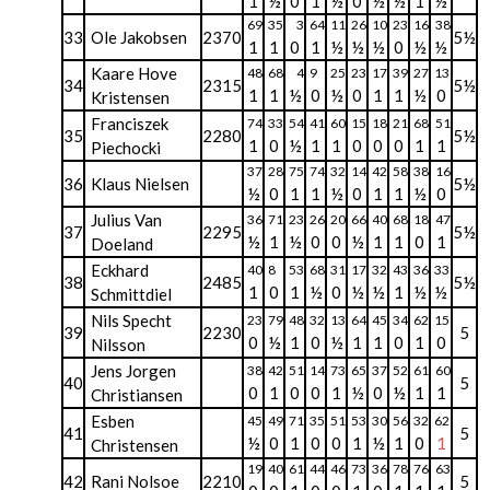
1
½
0
1
½
0
½
½
1
½
69
35
3
64
11
26
10
23
16
38
33
Ole Jakobsen
2370
5½
1
1
0
1
½
½
½
0
½
½
Kaare Hove
48
68
4
9
25
23
17
39
27
13
34
2315
5½
1
1
½
0
½
0
1
1
½
0
Kristensen
Franciszek
74
33
54
41
60
15
18
21
68
51
35
2280
5½
1
0
½
1
1
0
0
0
1
1
Piechocki
37
28
75
74
32
14
42
58
38
16
36
Klaus Nielsen
5½
½
0
1
1
½
0
1
1
½
0
Julius Van
36
71
23
26
20
66
40
68
18
47
37
2295
5½
½
1
½
0
0
½
1
1
0
1
Doeland
Eckhard
40
8
53
68
31
17
32
43
36
33
38
2485
5½
1
0
1
½
0
½
½
1
½
½
Schmittdiel
Nils Specht
23
79
48
32
13
64
45
34
62
15
39
2230
5
0
½
1
0
½
1
1
0
1
0
Nilsson
Jens Jorgen
38
42
51
14
73
65
37
52
61
60
40
5
0
1
0
0
1
½
0
½
1
1
Christiansen
Esben
45
49
71
35
51
53
30
56
32
62
41
5
½
0
1
0
0
1
½
1
0
1
Christensen
19
40
61
44
46
73
36
78
76
63
42
Rani Nolsoe
2210
5