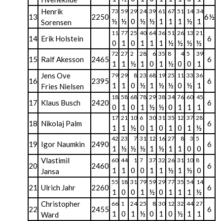
Henrik
73
59
29
24
39
61
67
51
14
34
13
2250
6½
½
½
0
½
½
1
1
1
½
1
Sorensen
11
77
25
40
64
36
51
26
13
21
14
Erik Holstein
6
0
1
0
1
1
1
½
½
½
½
72
27
2
28
6
35
8
4
5
39
15
Ralf Akesson
2465
6
1
1
½
1
0
1
½
0
0
1
Jens Ove
79
29
8
23
68
19
25
11
33
36
16
2395
6
1
1
0
½
1
½
½
0
½
1
Fries Nielsen
18
58
68
78
29
38
34
76
60
45
17
Klaus Busch
2420
6
0
1
0
1
½
½
0
1
1
1
17
21
10
6
30
31
35
12
37
28
18
Nikolaj Palm
6
1
1
½
0
1
0
1
0
1
½
42
23
7
31
12
16
27
8
3
5
19
Igor Naumkin
2490
6
1
½
½
½
1
½
1
1
0
0
Vlastimil
60
44
1
7
37
32
26
31
10
8
20
2460
6
1
1
0
0
1
1
½
1
½
0
Jansa
55
18
31
79
59
29
77
35
54
14
21
Ulrich Jahr
2260
6
1
0
0
1
½
0
1
1
1
½
Christopher
66
1
24
25
8
30
12
32
44
27
22
2455
6
1
0
1
½
0
1
0
½
1
1
Ward