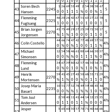
0
0
1
0
0
1
0
1
1
1
Soren Bech
1
26
69
53
49
2
54
38
58
67
43
2245
5
0
0
1
1
1
½
0
0
½
1
Hansen
Flemming
46
20
26
42
67
51
63
27
22
58
44
2325
5
1
0
0
1
1
0
1
0
0
1
Fuglsang
Brian Jorgen
41
75
49
29
27
25
39
72
50
17
45
2270
5
½
1
½
1
0
0
0
1
1
0
Jorgensen
44
66
74
47
42
77
48
69
57
50
46
Colin Costello
4½
0
½
0
½
1
0
0
1
1
½
Michael
12
54
58
46
61
80
64
66
30
37
47
4½
0
0
½
½
0
1
1
1
½
0
Simonsen
Flemming
34
67
39
80
62
57
46
50
56
71
48
4½
0
½
0
1
0
½
1
0
½
1
Lund
Henrik
59
41
45
27
43
50
68
55
71
29
49
2270
4½
½
1
½
0
0
½
0
1
1
0
Mortensen
Josep Maria
10
51
77
52
78
49
59
48
45
46
50
2235
4½
0
0
½
½
1
½
½
1
0
½
Basart
Tom Juul
2
50
40
11
41
44
14
13
25
35
51
4½
0
1
1
0
1
1
½
0
0
0
Andersen
Jesper
5
65
60
50
57
70
71
40
66
68
52
4½