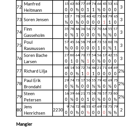
Manfred
15
63
80
77
69
74
66
45
53
61
72
3
0
0
½
0
1
1
½
0
0
0
Heitmann
13
7
78
30
40
42
75
80
79
65
73
Soren Jensen
3
½
0
½
0
0
0
0
1
1
0
Finn
35
78
46
36
56
72
70
64
55
57
74
3
0
½
1
0
0
0
½
½
½
0
Gasseholm
Poul
57
45
36
58
79
69
73
53
80
78
75
3
½
0
0
0
0
0
1
0
½
1
Rasmussen
Soren Bache
27
80
64
70
77
54
56
17
42
55
76
3
0
1
0
½
1
0
½
0
0
0
Larsen
68
14
50
72
76
46
21
71
64
69
77
Richard Lilja
2½
0
0
½
1
0
1
0
0
0
0
Paul Erik
29
74
73
17
50
55
79
42
69
75
78
2½
0
½
½
0
0
½
½
0
½
0
Brondahl
Steen
16
39
66
21
75
58
78
57
73
80
79
2½
0
½
0
0
1
0
½
0
0
½
Petersen
Jens
9
76
72
48
55
47
69
73
75
79
80
2230
2
0
0
½
0
½
0
0
0
½
½
Henrichsen
Mangler