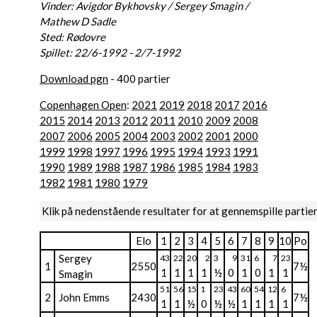
Vinder: Avigdor Bykhovsky / Sergey Smagin /
Mathew D Sadle
Sted: Rødovre
Spillet: 22/6-1992 - 2/7-1992
Download pgn
- 400 partier
Copenhagen Open
:
2021
2019
2018
2017
2016
2015
2014
2013
2012
2011
2010
2009
2008
2007
2006
2005
2004
2003
2002
2001
2000
1999
1998
1997
1996
1995
1994
1993
1991
1990
1989
1988
1987
1986
1985
1984
1983
1982
1981
1980
1979
Klik på nedenstående resultater for at gennemspille partie
Elo
1
2
3
4
5
6
7
8
9
10
Po
Sergey
43
22
20
2
3
9
31
6
7
23
1
2550
7½
1
1
1
1
½
0
1
0
1
1
Smagin
51
56
15
1
23
43
60
54
12
6
2
John Emms
2430
7½
1
1
½
0
½
½
1
1
1
1