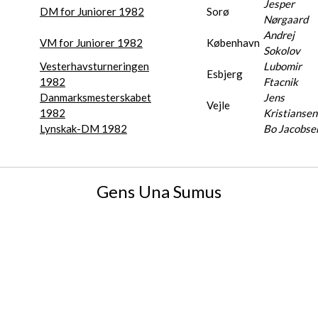
Jesper
DM for Juniorer 1982
Sorø
Nørgaard
Andrej
VM for Juniorer 1982
København
Sokolov
Vesterhavsturneringen
Lubomir
Esbjerg
1982
Ftacnik
Danmarksmesterskabet
Jens
Vejle
1982
Kristiansen
Lynskak-DM 1982
Bo Jacobse
Gens Una Sumus