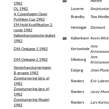
Nordre
1982
OL 1982
Lucerne
Sovjetunio
4. Copenhagen Open
Brøndby
Tom Wedbe
Politiken Cup 1982
EM Hold Kvalifikation 2.
Helsingør
Danmark
runde 1982
Københavnsmesterskabet
København
Kevin Wick
1982
Jens
DM-Omkamp 1 1982
Kerteminde
Kristiansen
Jens
DM-Omkamp 2 1982
Silkeborg
Kristiansen
Vesterhavsturneringen
Esbjerg
Jimm Plask
B-gruppe 1982
Zoneturnering (grp. a)
Randers
Eric Lobron
1982
Zoneturnering (grp. b)
Randers
Jacov Mur
1982
Zoneturnering (finale)
Randers
Lars Karlss
1982