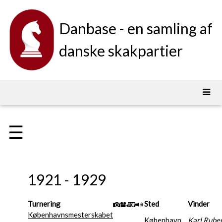
Danbase - en samling af
danske skakpartier
☰
1921 - 1929
Turnering
Sted
Vinder
Københavnsmesterskabet
København
Karl Rube