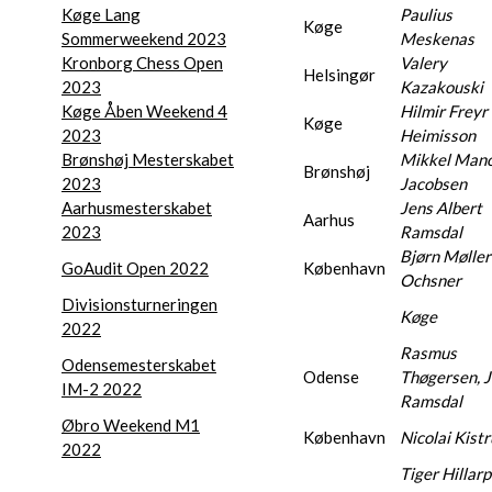
Køge Lang
Paulius
Køge
Sommerweekend 2023
Meskenas
Kronborg Chess Open
Valery
Helsingør
2023
Kazakouski
Køge Åben Weekend 4
Hilmir Freyr
Køge
2023
Heimisson
Brønshøj Mesterskabet
Mikkel Mano
Brønshøj
2023
Jacobsen
Aarhusmesterskabet
Jens Albert
Aarhus
2023
Ramsdal
Bjørn Møller
GoAudit Open 2022
København
Ochsner
Divisionsturneringen
Køge
2022
Rasmus
Odensemesterskabet
Odense
Thøgersen, 
IM-2 2022
Ramsdal
Øbro Weekend M1
København
Nicolai Kist
2022
Tiger Hillarp