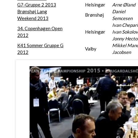
G7-Gruppe 2 2013
Helsingør
Arne Øland
Brønshøj Lang
Daniel
Brønshøj
Weekend 2013
Semcesen
Ivan Chepari
34. Copenhagen Open
Helsingør
Ivan Sokolov
2012
Jonny Hecto
K41 Sommer Gruppe G
Mikkel Mano
Valby
2012
Jacobsen