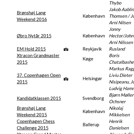
Thybo
Jakob Aabli
Brønshøj Lang
København
Thomsen / J
Weekend 2016
Arni Nilsen
Jonny
Øbro Nytår 2015
København
Hector/John
Arni Nilssen
EM Hold 2015
Reykjavik
Rusland
Xtracon Grandmaster
Boris
Køge
2015
Chatalbashe
Markus Ragg
37. Copenhagen Open
Liviu Dieter
Helsingør
2015
Nisipeanu, J
Ludvig Ham
Bjørn Møller
Kandidatklassen 2015
Svendborg
Ochsner
Brønshøj Lang
Nikolaj
København
Weekend 2015
Mikkelsen
Copenhagen Chess
Henrik
Ballerup
Challenge 2015
Danielsen