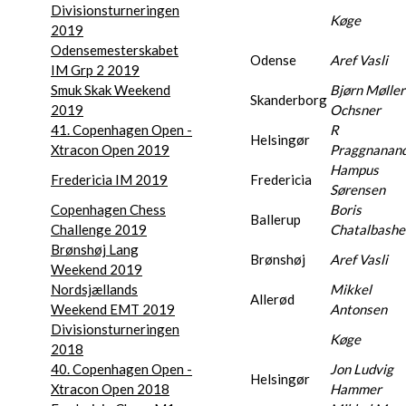
Divisionsturneringen
Køge
2019
Odensemesterskabet
Odense
Aref Vasli
IM Grp 2 2019
Smuk Skak Weekend
Bjørn Møller
Skanderborg
2019
Ochsner
41. Copenhagen Open -
R
Helsingør
Xtracon Open 2019
Praggnanan
Hampus
Fredericia IM 2019
Fredericia
Sørensen
Copenhagen Chess
Boris
Ballerup
Challenge 2019
Chatalbashe
Brønshøj Lang
Brønshøj
Aref Vasli
Weekend 2019
Nordsjællands
Mikkel
Allerød
Weekend EMT 2019
Antonsen
Divisionsturneringen
Køge
2018
40. Copenhagen Open -
Jon Ludvig
Helsingør
Xtracon Open 2018
Hammer