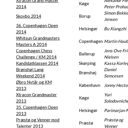
Xtracon Grand Master
Alexandr Fie
Køge
2014
Peter Proha
Simon Bekke
Skovbo 2014
Borup
Jensen
36. Copenhagen Open
Helsingør
Bu Xiangzhi
2014
Whitsun Grandmasters
Copenhagen
Martin Haub
Masters A 2014
Copenhagen Chess
Jens Ove Fri
Ballerup
Challenge / KM 2014
Nielsen
Kandidatklassen 2014
Skørping
Kassa Korle
Brønshøj Lang
Daniel
Brønshøj
Weekend 2014
Semcesen
Øbro Nytår og KM
København
Jonny Hecto
2013
Xtracon Grandmaster
Yuri
Køge
2013
Solodovnich
35. Copenhagen Open
Helsingør
Parimarjan 
2013
Præstø og Venner mod
Præstø og
Præstø
Talenter 2013
Venner