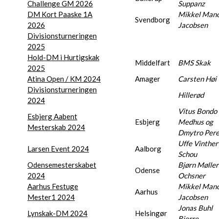
Challenge GM 2026
Suppanz
DM Kort Paaske 1A
Mikkel Mano
Svendborg
2026
Jacobsen
Divisionsturneringen
2025
Hold-DM i Hurtigskak
Middelfart
BMS Skak
2025
Atina Open / KM 2024
Amager
Carsten Høi
Divisionsturneringen
Hillerød
2024
Vitus Bondo
Esbjerg Aabent
Esbjerg
Medhus og
Mesterskab 2024
Dmytro Pere
Uffe Vinther
Larsen Event 2024
Aalborg
Schou
Odensemesterskabet
Bjørn Møller
Odense
2024
Ochsner
Aarhus Festuge
Mikkel Mano
Aarhus
Mester1 2024
Jacobsen
Jonas Buhl
Lynskak-DM 2024
Helsingør
Bjerre