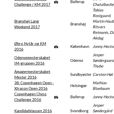
Ballerup
Challenge / KM 2017
Chatalbashe
Tobias
Rostgaard,
Brønshøj Lang
Martin Haub
Brønshøj
Weekend 2017
Ritvars
Reimanis, D
Akdag
Øbro Nytår og KM
København
Jonny Hecto
2016
Jesper
Odensemesterskabet
Odense
Søndergaard
IM-gruppen 2016
Thybo
Amagermesterskabet
Sundbyøster
Carsten Høi
Mester 2016
38. Copenhagen Open -
Mathias
Helsingør
Xtracon Open 2016
Bluebaum
Copenhagen Chess
Ballerup
Jonny Hecto
Challenge 2016
Jesper
Kandidatklassen 2016
Svendborg
Søndergård