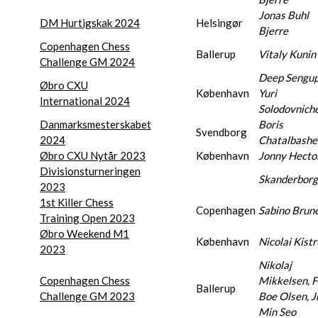
Jonas Buhl
DM Hurtigskak 2024
Helsingør
Bjerre
Copenhagen Chess
Ballerup
Vitaly Kunin
Challenge GM 2024
Deep Sengup
Øbro CXU
København
Yuri
International 2024
Solodovnich
Danmarksmesterskabet
Boris
Svendborg
2024
Chatalbashe
Øbro CXU Nytår 2023
København
Jonny Hecto
Divisionsturneringen
Skanderborg
2023
1st Killer Chess
Copenhagen
Sabino Brune
Training Open 2023
Øbro Weekend M1
København
Nicolai Kist
2023
Nikolaj
Copenhagen Chess
Mikkelsen, Fi
Ballerup
Challenge GM 2023
Boe Olsen, J
Min Seo