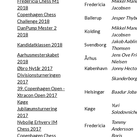
Fredericia Chess M1
Mikkel Mano
Fredericia
2018
Jacobsen
Copenhagen Chess
Ballerup
Jesper Thyb
Challenge 2018
DanPump Mester 2
Mikkel Mano
Kolding
2018
Jacobsen
Jakob Aablin
Kandidatklassen 2018
Svendborg
Thomsen
Aarhusmesterskabet
Jens Ove Fri
Århus
2018
Nielsen
Øbro Nytår 2017
København
Jonny Hecto
Divisionsturneringen
Skanderborg
2017
39. Copenhagen Open -
Helsingør
Baadur Joba
Xtracon Open 2017
Køge
Yuri
Jubilæumsturnering
Køge
Solodovnich
2017
Nybolig Erhverv IM
Tommy
Fredericia
Chess 2017
Andersson
Copenhagen Chess
Boris