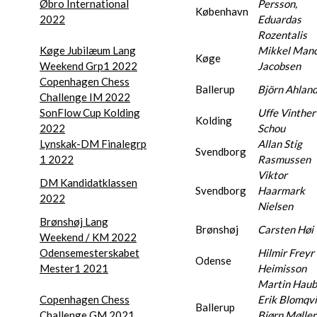
Øbro International
Persson,
København
2022
Eduardas
Rozentalis
Køge Jubilæum Lang
Mikkel Mano
Køge
Weekend Grp1 2022
Jacobsen
Copenhagen Chess
Ballerup
Björn Ahlan
Challenge IM 2022
SonFlow Cup Kolding
Uffe Vinther
Kolding
2022
Schou
Lynskak-DM Finalegrp
Allan Stig
Svendborg
1 2022
Rasmussen
Viktor
DM Kandidatklassen
Svendborg
Haarmark
2022
Nielsen
Brønshøj Lang
Brønshøj
Carsten Høi
Weekend / KM 2022
Odensemesterskabet
Hilmir Freyr
Odense
Mester1 2021
Heimisson
Martin Haub
Copenhagen Chess
Erik Blomqvi
Ballerup
Challenge GM 2021
Bjørn Møller