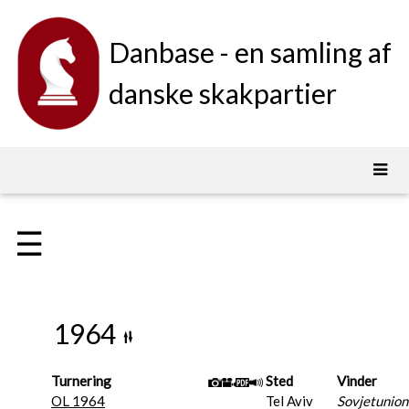
Danbase - en samling af
danske skakpartier
☰
1964
Turnering
Sted
Vinder
OL 1964
Tel Aviv
Sovjetunio