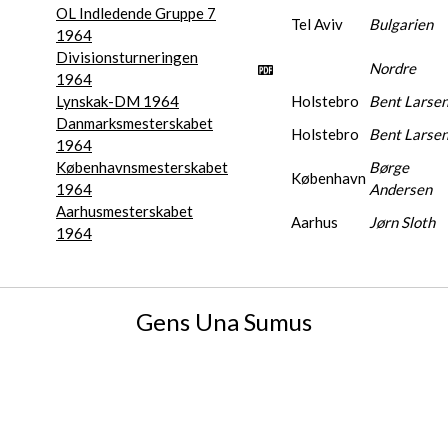
OL Indledende Gruppe 7
Tel Aviv
Bulgarien
1964
Divisionsturneringen
Nordre
1964
Lynskak-DM 1964
Holstebro
Bent Larse
Danmarksmesterskabet
Holstebro
Bent Larse
1964
Københavnsmesterskabet
Børge
København
1964
Andersen
Aarhusmesterskabet
Aarhus
Jørn Sloth
1964
Gens Una Sumus