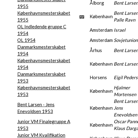
Ålborg
Bent Larse
1955
Københavnsmesterskabet
Bent Larsen
København
1955
Palle Ravn
OL Indledende gruppe C
Amsterdam
Israel
1954
OL 1954
Amsterdam
Sovjetunio
Danmarksmesterskabet
Århus
Bent Larse
1954
Københavnsmesterskabet
København
Bent Larse
1954
Danmarksmesterskabet
Horsens
Eigil Peder
1953
Københavnsmesterskabet
Hjalmer
København
1953
Mortensen
Bent Larsen
Bent Larsen - Jens
København
Jens
Enevoldsen 1953
Enevoldsen
Junior VM Finalegruppe A
Oscar Pann
København
1953
Klaus Darg
Junior VM Kvalifikation