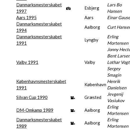
Danmarksmesterskabet
Lars Bo
Esbjerg
1997
Hansen
Aars 1995
Aars
Einar Gause
Danmarksmesterskabet
Aalborg
Curt Hanse
1994
Danmarksmesterskabet
Erling
Lyngby
1991
Mortensen
Jonny Hecto
Bent Larsen
Valby 1991
Valby
Lothar Vogt
Sergey
Smagin
Københavnsmesterskabet
Henrik
København
1991
Danielsen
Jevgenij
Silvan Cup 1990
Græsted
Vasiukov
Erling
DM-Omkamp 1989
Aalborg
Mortensen
Danmarksmesterskabet
Erling
Aalborg
1989
Mortensen