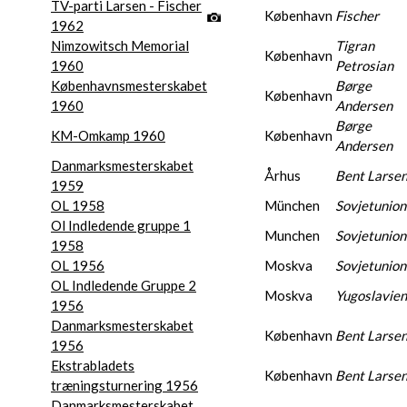
TV-parti Larsen - Fischer
København
Fischer
1962
Nimzowitsch Memorial
Tigran
København
1960
Petrosian
Københavnsmesterskabet
Børge
København
1960
Andersen
Børge
KM-Omkamp 1960
København
Andersen
Danmarksmesterskabet
Århus
Bent Larse
1959
OL 1958
München
Sovjetunio
Ol Indledende gruppe 1
Munchen
Sovjetunio
1958
OL 1956
Moskva
Sovjetunio
OL Indledende Gruppe 2
Moskva
Yugoslavien
1956
Danmarksmesterskabet
København
Bent Larse
1956
Ekstrabladets
København
Bent Larse
træningsturnering 1956
Danmarksmesterskabet