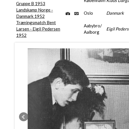
København
Klaus Darg
Gruppe B 1953
Landskamp Norge -
Oslo
Danmark
Danmark 1952
Træningsmatch Bent
Aabybro/
Larsen - Eigil Pedersen
Eigil Peder
Aalborg
1952