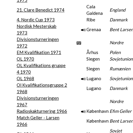
1975
Cala
21. Clare Benedict 1974
England
Galdena
4. Nordic Cup 1973
Ribe
Danmark
Nordisk Mesterskab
Grenaa
Bent Larse
1973
Divisionsturneringen
Nordre
1972
EM Kvalifikation 1971
Århus
Polen
OL 1970
Siegen
Sovjetunio
OL Kvalifikations gruppe
Siegen
Rumænien
4 1970
OL 1968
Lugano
Sovjetunio
Ol Kvalifikationsgruppe 2
Lugano
Danmark
1968
Divisionsturneringen
Nordre
1967
Radioskakturnering 1966
København
Efim Geller
Match Geller - Larsen
København
Bent Larse
1966
Sovjet