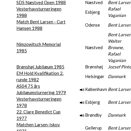
SDS Næstved Open 1988
Næstved
Bent Larse
Vesterhavsturneringen
Rafael
Esbjerg
1988
Vaganian
Match Bent Larsen - Curt
Odense
Bent Larse
Hansen 1988
Bent Larsen
Walter
Nimzowitsch Memorial
Næstved
Browne,
1985
Rafael
Vaganian
Brønshøj Jubilæum 1985
Brønshøj
Jozsef Pint
EM Hold Kvalifikation 2.
Helsingør
Danmark
runde 1982
AS04 75 års
København
Bent Larse
Jubilæumsturnering 1979
Vesterhavsturneringen
Esbjerg
Bent Larse
1978
22. Clare Benedict Cup
Brøndby
Danmark
1977
Matchen Larsen-Iskov
Gellerup
Bent Larse