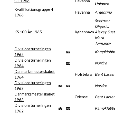
OL 1966
Havanna
Unionen
Kvalifikationsgruppe 4
Havanna
Argentina
1966
Svetozar
Gligoric,
KS 100 År 1965
København
Alexey Suet
Mark
Taimanov
Divisionsturneringen
Kampklubb
1965
Divisionsturneringen
Nordre
1964
Danmarksmesterskabet
Holstebro
Bent Larse
1964
Divisionsturneringen
Nordre
1963
Danmarksmesterskabet
Odense
Bent Larse
1963
Divisionsturneringen
Kampklubb
1962