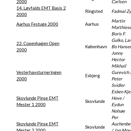
2000
Carlsen
14. Løvfalds EMT Basis 2
Ringsted
Fadmal Z
2000
Martin
Aarhus Festuge 2000
Aarhus
Matthies
Boris F.
Gulko, La
22. Copenhagen Open
København
Bo Hansen
2000
Jonny
Hector
Mikhail
Vesterhavsturneringen
Gurevich 
Esbjerg
2000
Peter
Svidler
Esben Kj
Skovlunde Pinse EMT
Hove /
Skovlunde
Mester 1 2000
Eydun
Nolsøe
Per
Skovlunde Pinse EMT
Auchenbe
Skovlunde
Mester 2 2000
/ Jan Mos