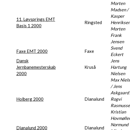
Morten
Madsen /
Kasper
11. Løvsprings EMT
Ringsted
Henriksen
Basis 1 2000
Morten
Frank
Jensen
Svend
Faxe EMT 2000
Faxe
Eckert
Dansk
Jens
Jernbanemesterskab
Kruså
Hartung
2000
Nielsen
Max Niel
/ Jens
Askgaard 
Holberg 2000
Dianalund
Rogvi
Rasmusse
Kristian
Hovmølle
Normund
Dianalund 2000
Dianalund