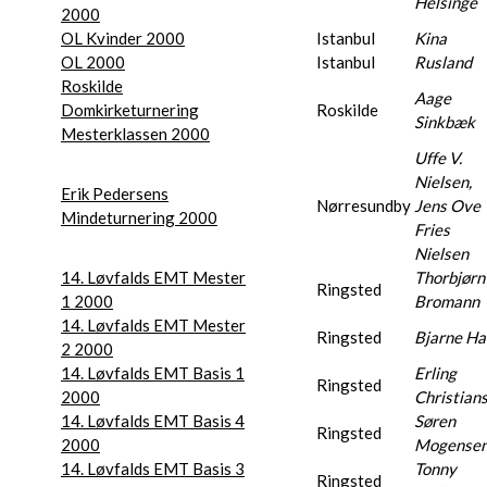
Helsinge
2000
OL Kvinder 2000
Istanbul
Kina
OL 2000
Istanbul
Rusland
Roskilde
Aage
Domkirketurnering
Roskilde
Sinkbæk
Mesterklassen 2000
Uffe V.
Nielsen,
Erik Pedersens
Nørresundby
Jens Ove
Mindeturnering 2000
Fries
Nielsen
14. Løvfalds EMT Mester
Thorbjørn
Ringsted
1 2000
Bromann
14. Løvfalds EMT Mester
Ringsted
Bjarne Ha
2 2000
14. Løvfalds EMT Basis 1
Erling
Ringsted
2000
Christian
14. Løvfalds EMT Basis 4
Søren
Ringsted
2000
Mogense
14. Løvfalds EMT Basis 3
Tonny
Ringsted