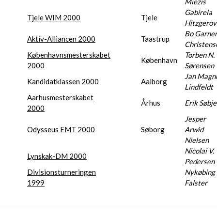
Miezis
Gabirela
Tjele WIM 2000
Tjele
Hitzgerov
Bo Garne
Aktiv-Alliancen 2000
Taastrup
Christens
Københavnsmesterskabet
Torben N.
København
2000
Sørensen
Jan Magn
Kandidatklassen 2000
Aalborg
Lindfeldt
Aarhusmesterskabet
Århus
Erik Søbje
2000
Jesper
Odysseus EMT 2000
Søborg
Arwid
Nielsen
Nicolai V.
Lynskak-DM 2000
Pedersen
Divisionsturneringen
Nykøbing
1999
Falster