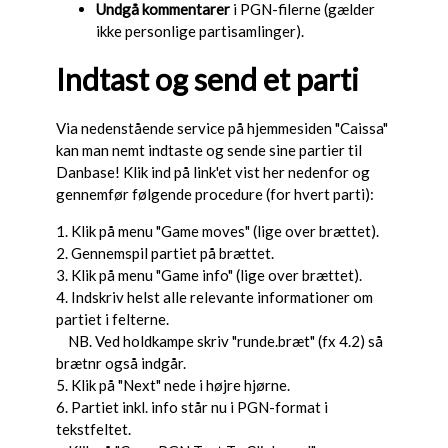
Undgå kommentarer
i PGN-filerne (gælder
ikke personlige partisamlinger).
Indtast og send et parti
Via nedenstående service på hjemmesiden "Caissa"
kan man nemt indtaste og sende sine partier til
Danbase! Klik ind på link'et vist her nedenfor og
gennemfør følgende procedure (for hvert parti):
1. Klik på menu "Game moves" (lige over brættet).
2. Gennemspil partiet på brættet.
3. Klik på menu "Game info" (lige over brættet).
4. Indskriv helst alle relevante informationer om
partiet i felterne.
NB. Ved holdkampe skriv "runde.bræt" (fx 4.2) så
brætnr også indgår.
5. Klik på "Next" nede i højre hjørne.
6. Partiet inkl. info står nu i PGN-format i
tekstfeltet.