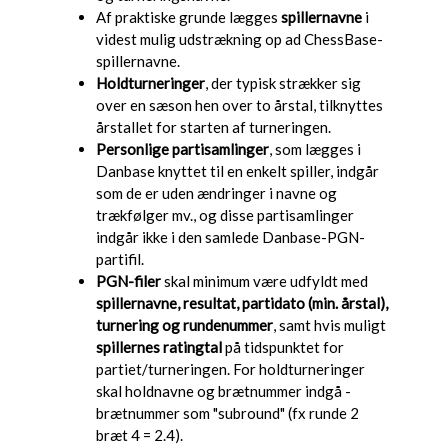
Af praktiske grunde lægges
spillernavne
i
videst mulig udstrækning op ad ChessBase-
spillernavne.
Holdturneringer
, der typisk strækker sig
over en sæson hen over to årstal, tilknyttes
årstallet for starten af turneringen.
Personlige partisamlinger
, som lægges i
Danbase knyttet til en enkelt spiller, indgår
som de er uden ændringer i navne og
trækfølger mv., og disse partisamlinger
indgår ikke i den samlede Danbase-PGN-
partifil.
PGN-filer
skal minimum være udfyldt med
spillernavne, resultat, partidato (min. årstal),
turnering og rundenummer
, samt hvis muligt
spillernes ratingtal
på tidspunktet for
partiet/turneringen. For holdturneringer
skal holdnavne og brætnummer indgå -
brætnummer som "subround" (fx runde 2
bræt 4 = 2.4).