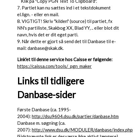
Klik på "Copy PGN Text To Clipboard".
7. Partiet kan nu sættes ind i et tekstdokument
el.lign. - eller en mail.
8. VIGTIGT! Skriv "kilden" (source) til partiet, fx
NN's partiliste, Skakbog XX, Blad YY, .. eller blot dit
navn, hvis det er dit eget parti.
9. Når dette er gjort så send det til Danbase til e-
mail: danbase@skak.dk.
Link'et til denne service hos Caisse er følgende:
https://caissa.com/tools/_pgn_maker
Links til tidligere
Danbase-sider
Første Danbase (ca. 1995-
2004):
http://dsu9604.dsu.dk/partier/danbase.htm
Danbase m. søgning (ca.
2007):
http://www.dsu.dk/MODULER/danbase/index.php
(Sidstnævnte link er desværre ikke aktivt længere).