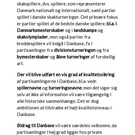
skakspillere, dvs. spillere, som repræsenterer
Danmark nationalt og internationalt, samt partier
spillet i danske skakturneringer. Det primære fokus
er partier spillet af de bedste danske spillere,
bl.a. i
Danmarksmesterskaber
og i
landskampe
og
skakolympiader
, men også partier fra
breddespillere vil indgå i Danbase, fx i
partisamlinger fra
divisionsturneringen
og fra
bymesterskaber
og
åbne turneringer
af forskellig
art.
Der vil blive udført en vis grad af kvalitetssikring
af partisamlingerne i Danbase, bl.a. vedr.
spillernavne
og
turneringsnavne
, men det siger sig
selv at ikke al information vil være tilgængelig i
alle historiske sammenhænge. Det er dog
ambitionen at tilstræbe et højt kvalitetsniveau i
Danbase.
Bidrag til Danbase
vil være særdeles velkomne, da
partisamlinger i høj grad ligger hos private