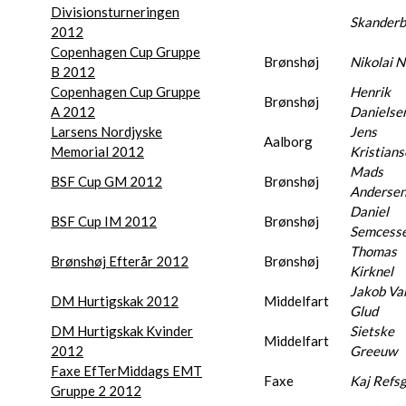
Divisionsturneringen
Skanderb
2012
Copenhagen Cup Gruppe
Brønshøj
Nikolai N
B 2012
Copenhagen Cup Gruppe
Henrik
Brønshøj
A 2012
Danielse
Larsens Nordjyske
Jens
Aalborg
Memorial 2012
Kristian
Mads
BSF Cup GM 2012
Brønshøj
Anderse
Daniel
BSF Cup IM 2012
Brønshøj
Semcess
Thomas
Brønshøj Efterår 2012
Brønshøj
Kirknel
Jakob Va
DM Hurtigskak 2012
Middelfart
Glud
DM Hurtigskak Kvinder
Sietske
Middelfart
2012
Greeuw
Faxe EfTerMiddags EMT
Faxe
Kaj Refs
Gruppe 2 2012