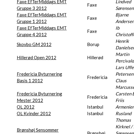
Faxe EfTerMiddags EMT
Lindved
Faxe
Gruppe 3 2012
Sørensen
Faxe EfTerMiddags EMT
Bjarne
Faxe
Gruppe 1 2012
Anderse
Faxe EfTerMiddags EMT
Ib
Faxe
Gruppe 4 2012
Christoff
Henrik
Skovbo GM 2012
Borup
Danielse
Martin
Hillerød Open 2012
Hillerød
Percivald
Lars Uffe
Fredericia Byturnering
Petersen
Fredericia
Basis 1 2012
Claus
Marcuss
Fredericia Byturnering
Carsten 
Fredericia
Mester 2012
Friis
OL 2012
Istanbul
Armenie
OL Kvinder 2012
Istanbul
Rusland
Thomas
Kirknel /
Brønshøj Sensommer
Brønshøj
Sørensen