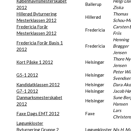
Københavnsmesterskabet
Helgi Da
Ballerup
2012
Ziska
Hillerød Byturnering
Thomas
Hillerød
Mesterklassen 2012
Schou-Mo
Fredericia Forår
Carsten 
Fredericia
Mesterklassen 2012
Friis
Henning
Fredericia Forår Basis 1
Fredericia
Brøgger
2012
Jensen
Thore Ny
Kort Påske 1 2012
Helsingør
Jensen
Peter Wil
G5-1 2012
Helsingør
Svendse
Kandidatklassen 2012
Helsingør
Dara Ak
G7-1 2012
Helsingør
Jacob Hø
Danmarksmesterskabet
Sune Ber
Helsingør
2012
Hansen
Lars
Faxe Dags EMT 2012
Faxe
Christen
Løgumkloster
Byturnering Gruppe 2
Løgumkloster
Nis H. M