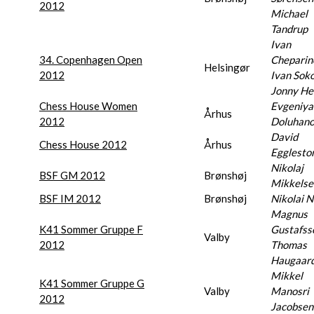
2012
Michael
Tandrup
Ivan
34. Copenhagen Open
Cheparin
Helsingør
2012
Ivan Soko
Jonny He
Chess House Women
Evgeniya
Århus
2012
Doluhan
David
Chess House 2012
Århus
Egglesto
Nikolaj
BSF GM 2012
Brønshøj
Mikkelse
BSF IM 2012
Brønshøj
Nikolai N
Magnus
K41 Sommer Gruppe F
Gustafss
Valby
2012
Thomas
Haugaar
Mikkel
K41 Sommer Gruppe G
Valby
Manosri
2012
Jacobsen