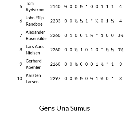
Tom
5
2140
½
0
0
½
*
0
0
1
1
1
4
Rydstrom
John Filip
6
2233
0
0
½
½
1
*
½
0
1
½
4
Rendboe
Alexander
7
2260
0
1
0
0
1
½
*
1
0
0
3½
Rosenkilde
Lars Aaes
8
2260
0
0
½
1
0
1
0
*
½
½
3½
Nielsen
Gerhard
9
2160
0
0
½
0
0
0
1
½
*
1
3
Koehler
Karsten
10
2297
0
0
½
½
0
½
1
½
0
*
3
Larsen
Gens Una Sumus