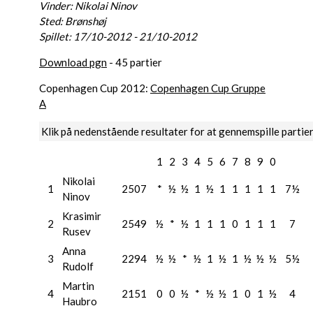
Vinder: Nikolai Ninov
Sted: Brønshøj
Spillet: 17/10-2012 - 21/10-2012
Download pgn
- 45 partier
Copenhagen Cup 2012:
Copenhagen Cup Gruppe
A
Klik på nedenstående resultater for at gennemspille partie
1
2
3
4
5
6
7
8
9
0
Nikolai
1
2507
*
½
½
1
½
1
1
1
1
1
7½
Ninov
Krasimir
2
2549
½
*
½
1
1
1
0
1
1
1
7
Rusev
Anna
3
2294
½
½
*
½
1
½
1
½
½
½
5½
Rudolf
Martin
4
2151
0
0
½
*
½
½
1
0
1
½
4
Haubro