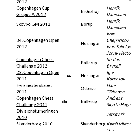
2012
Copenhagen Cup
Henrik
Brønshøj
Gruppe A 2012
Danielsen
Henrik
Skovbo GM 2012
Borup
Danielsen
Ivan
34. Copenhagen Open
Cheparinov,
Helsingør
2012
Ivan Sokolov
Jonny Hecto
Copenhagen Chess
Stellan
Ballerup
Challenge 2012
Brynell
33. Copenhagen Open
Igor
Helsingør
2011
Kurnosov
Fynsmesterskabet
Hans
Odense
2011
Tikkanen
Copenhagen Chess
Andreas
Ballerup
Challenge 2011
Skytte Hage
Divisionsturneringen
Jetsmark
2010
Skanderborg 2010
Skanderborg
Kamil Milto
Yuri