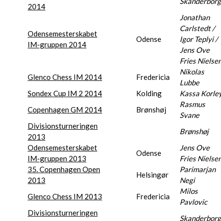
Skanderborg
2014
Jonathan
Carlstedt /
Odensemesterskabet
Odense
Igor Teplyi /
IM-gruppen 2014
Jens Ove
Fries Nielse
Nikolas
Glenco Chess IM 2014
Fredericia
Lubbe
Sondex Cup IM 2 2014
Kolding
Kassa Korle
Rasmus
Copenhagen GM 2014
Brønshøj
Svane
Divisionsturneringen
Brønshøj
2013
Odensemesterskabet
Jens Ove
Odense
IM-gruppen 2013
Fries Nielse
35. Copenhagen Open
Parimarjan
Helsingør
2013
Negi
Milos
Glenco Chess IM 2013
Fredericia
Pavlovic
Divisionsturneringen
Skanderborg