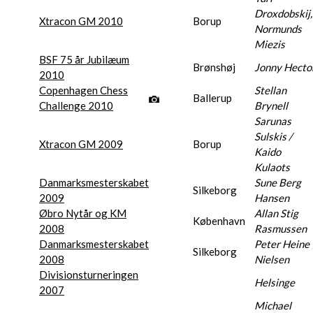
Droxdobskij,
Xtracon GM 2010
Borup
Normunds
Miezis
BSF 75 år Jubilæum
Brønshøj
Jonny Hecto
2010
Copenhagen Chess
Stellan
Ballerup
Challenge 2010
Brynell
Sarunas
Sulskis /
Xtracon GM 2009
Borup
Kaido
Kulaots
Danmarksmesterskabet
Sune Berg
Silkeborg
2009
Hansen
Øbro Nytår og KM
Allan Stig
København
2008
Rasmussen
Danmarksmesterskabet
Peter Heine
Silkeborg
2008
Nielsen
Divisionsturneringen
Helsinge
2007
Michael