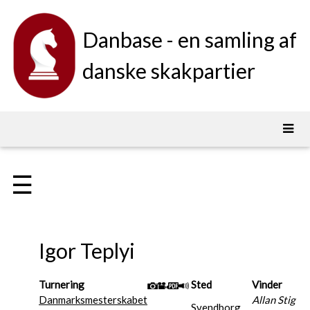
Danbase - en samling af
danske skakpartier
☰
Igor Teplyi
Turnering
Sted
Vinder
Danmarksmesterskabet
Allan Stig
Svendborg