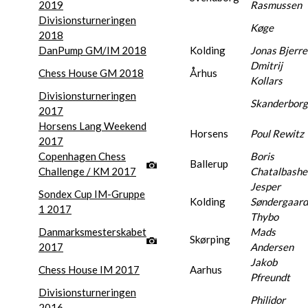
2019
Rasmussen
Divisionsturneringen
Køge
2018
DanPump GM/IM 2018
Kolding
Jonas Bjerre
Dmitrij
Chess House GM 2018
Århus
Kollars
Divisionsturneringen
Skanderborg
2017
Horsens Lang Weekend
Horsens
Poul Rewitz
2017
Copenhagen Chess
Boris
Ballerup
Challenge / KM 2017
Chatalbashe
Jesper
Sondex Cup IM-Gruppe
Kolding
Søndergaard
1 2017
Thybo
Danmarksmesterskabet
Mads
Skørping
2017
Andersen
Jakob
Chess House IM 2017
Aarhus
Pfreundt
Divisionsturneringen
Philidor
2016