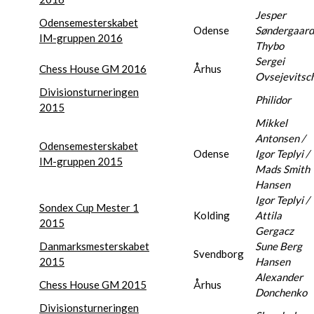
Jesper
Odensemesterskabet
Odense
Søndergaard
IM-gruppen 2016
Thybo
Sergei
Chess House GM 2016
Århus
Ovsejevitsc
Divisionsturneringen
Philidor
2015
Mikkel
Antonsen /
Odensemesterskabet
Odense
Igor Teplyi /
IM-gruppen 2015
Mads Smith
Hansen
Igor Teplyi /
Sondex Cup Mester 1
Kolding
Attila
2015
Gergacz
Danmarksmesterskabet
Sune Berg
Svendborg
2015
Hansen
Alexander
Chess House GM 2015
Århus
Donchenko
Divisionsturneringen