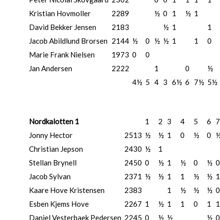
Kristian Hovmoller
2289
½
0
1
½
1
David Bekker Jensen
2183
½
1
1
Jacob Abildlund Brorsen
2144
½
0
½
½
1
1
0
Marie Frank Nielsen
1973
0
0
Jan Andersen
2222
1
0
½
4½
5
4
3
6½
6
7½
5½
Nordkalotten 1
1
2
3
4
5
6
7
Jonny Hector
2513
½
½
1
0
½
0
Christian Jepson
2430
½
1
Stellan Brynell
2450
0
½
1
½
0
½
0
Jacob Sylvan
2371
½
½
1
1
½
½
1
Kaare Hove Kristensen
2383
1
½
½
½
0
Esben Kjems Hove
2267
1
½
1
1
0
1
1
Daniel Vesterbaek Pedersen
2245
0
½
½
½
0