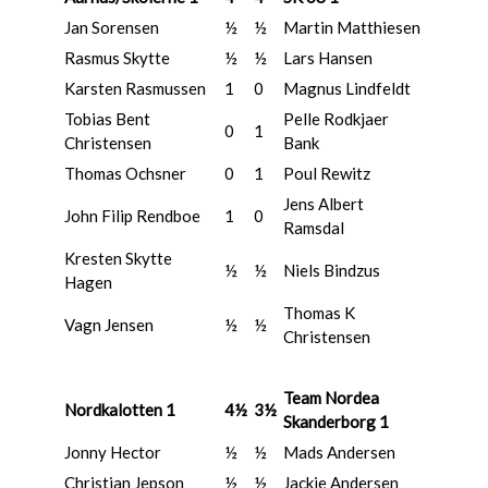
Jan Sorensen
½
½
Martin Matthiesen
Rasmus Skytte
½
½
Lars Hansen
Karsten Rasmussen
1
0
Magnus Lindfeldt
Tobias Bent
Pelle Rodkjaer
0
1
Christensen
Bank
Thomas Ochsner
0
1
Poul Rewitz
Jens Albert
John Filip Rendboe
1
0
Ramsdal
Kresten Skytte
½
½
Niels Bindzus
Hagen
Thomas K
Vagn Jensen
½
½
Christensen
Team Nordea
Nordkalotten 1
4½
3½
Skanderborg 1
Jonny Hector
½
½
Mads Andersen
Christian Jepson
½
½
Jackie Andersen