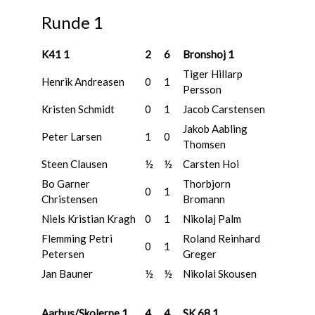
Runde 1
K41 1
2
6
Bronshoj 1
Tiger Hillarp
Henrik Andreasen
0
1
Persson
Kristen Schmidt
0
1
Jacob Carstensen
Jakob Aabling
Peter Larsen
1
0
Thomsen
Steen Clausen
½
½
Carsten Hoi
Bo Garner
Thorbjorn
0
1
Christensen
Bromann
Niels Kristian Kragh
0
1
Nikolaj Palm
Flemming Petri
Roland Reinhard
0
1
Petersen
Greger
Jan Bauner
½
½
Nikolai Skousen
Aarhus/Skolerne 1
4
4
SK 68 1