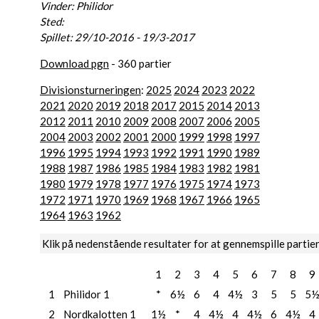
Vinder: Philidor
Sted:
Spillet: 29/10-2016 - 19/3-2017
Download pgn
- 360 partier
Divisionsturneringen
:
2025
2024
2023
2022
2021
2020
2019
2018
2017
2015
2014
2013
2012
2011
2010
2009
2008
2007
2006
2005
2004
2003
2002
2001
2000
1999
1998
1997
1996
1995
1994
1993
1992
1991
1990
1989
1988
1987
1986
1985
1984
1983
1982
1981
1980
1979
1978
1977
1976
1975
1974
1973
1972
1971
1970
1969
1968
1967
1966
1965
1964
1963
1962
Klik på nedenstående resultater for at gennemspille partie
1
2
3
4
5
6
7
8
9
1
Philidor 1
*
6½
6
4
4½
3
5
5
5
2
Nordkalotten 1
1½
*
4
4½
4
4½
6
4½
4