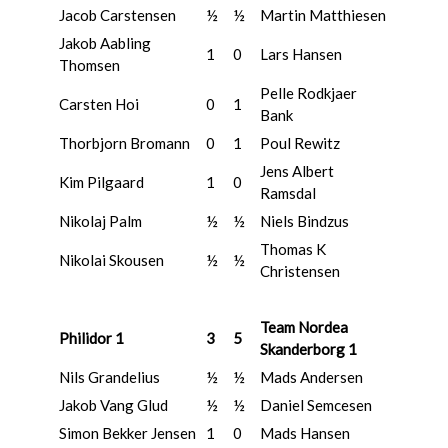
Jacob Carstensen
½
½
Martin Matthiesen
Jakob Aabling
1
0
Lars Hansen
Thomsen
Pelle Rodkjaer
Carsten Hoi
0
1
Bank
Thorbjorn Bromann
0
1
Poul Rewitz
Jens Albert
Kim Pilgaard
1
0
Ramsdal
Nikolaj Palm
½
½
Niels Bindzus
Thomas K
Nikolai Skousen
½
½
Christensen
Team Nordea
Philidor 1
3
5
Skanderborg 1
Nils Grandelius
½
½
Mads Andersen
Jakob Vang Glud
½
½
Daniel Semcesen
Simon Bekker Jensen
1
0
Mads Hansen