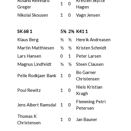
Roland Reinhard
Kresten Skytte
1
0
Greger
Hagen
Nikolai Skousen
1
0
Vagn Jensen
SK 68 1
5½
2½
K41 1
Klaus Berg
½
½
Henrik Andreasen
Martin Matthiesen
½
½
Kristen Schmidt
Lars Hansen
0
1
Peter Larsen
Magnus Lindfeldt
½
½
Steen Clausen
Bo Garner
Pelle Rodkjaer Bank
1
0
Christensen
Niels Kristian
Poul Rewitz
1
0
Kragh
Flemming Petri
Jens Albert Ramsdal
1
0
Petersen
Thomas K
1
0
Jan Bauner
Christensen