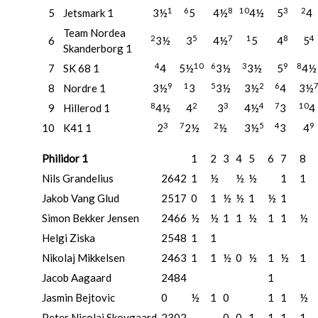
1
6
8
10
3
2
5
Jetsmark 1
3½
5
4½
4½
5
4
Team Nordea
2
5
7
1
8
4
6
3½
3
4½
5
4
5
Skanderborg 1
4
10
6
3
9
8
7
SK 68 1
4
5½
3½
3½
5
4
9
1
5
2
6
8
Nordre 1
3½
3
3½
3½
4
3½
8
2
3
4
7
10
9
Hillerod 1
4½
4
3
4½
3
4
3
7
2
5
4
9
10
K41 1
2
2½
½
3½
3
4
Philidor 1
1
2
3
4
5
6
7
8
Nils Grandelius
2642
1
½
½
½
1
1
Jakob Vang Glud
2517
0
1
½
½
1
½
1
Simon Bekker Jensen
2466
½
½
1
1
½
1
1
½
Helgi Ziska
2548
1
1
Nikolaj Mikkelsen
2463
1
1
½
0
½
1
½
1
Jacob Aagaard
2484
1
Jasmin Bejtovic
0
½
1
0
1
1
½
Peter Nicolai Skovgaard
2302
0
0
1
1
1
1