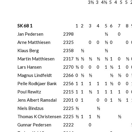
3½
3
4½
5
4
5
5
SK 68 1
1
2
3
4
5
6
7
8
Jan Pedersen
2398
½
0
Arne Matthiesen
2325
0
0
½
0
0
Klaus Berg
2358
½
½
Martin Matthiesen
2317
½
½
½
½
½
1
0
½
Lars Hansen
2270
½
0
0
0
1
½
1
0
Magnus Lindfeldt
2266
0
½
½
½
½
0
Pelle Rodkjaer Bank
2256
1
1
1
1
1
½
0
0
Poul Rewitz
2215
1
1
½
1
1
1
1
0
Jens Albert Ramsdal
2201
0
1
0
0
1
½
1
Niels Bindzus
2225
½
½
Thomas K Christensen
2225
½
1
1
½
½
Gunnar Pedersen
2222
0