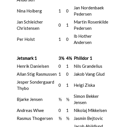
Jan Nordenbaek
Nina Hoiberg
1
0
Pedersen
Jan Schleicher
Martin Rosenkilde
0
1
Christensen
Pedersen
Ib Hother
Per Holst
1
0
Andersen
Jetsmark 1
3½
4½
Philidor 1
Henrik Danielsen
0
1
Nils Grandelius
Allan Stig Rasmussen
1
0
Jakob Vang Glud
Jesper Sondergaard
0
1
Helgi Ziska
Thybo
Simon Bekker
Bjarke Jensen
½
½
Jensen
Andreas Wiwe
0
1
Nikolaj Mikkelsen
Rasmus Thogersen
½
½
Jasmin Bejtovic
Jacob Abildlund