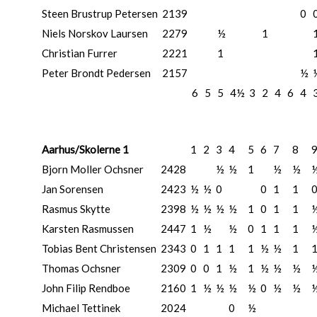
Steen Brustrup Petersen
2139
0
Niels Norskov Laursen
2279
½
1
Christian Furrer
2221
1
Peter Brondt Pedersen
2157
½
6
5
5
4½
3
2
4
6
4
Aarhus/Skolerne 1
1
2
3
4
5
6
7
8
Bjorn Moller Ochsner
2428
½
½
1
½
½
Jan Sorensen
2423
½
½
0
0
1
1
Rasmus Skytte
2398
½
½
½
½
1
0
1
1
Karsten Rasmussen
2447
1
½
½
0
1
1
1
Tobias Bent Christensen
2343
0
1
1
1
1
½
½
1
Thomas Ochsner
2309
0
0
1
½
1
½
½
½
John Filip Rendboe
2160
1
½
½
½
½
0
½
½
Michael Tettinek
2024
0
½