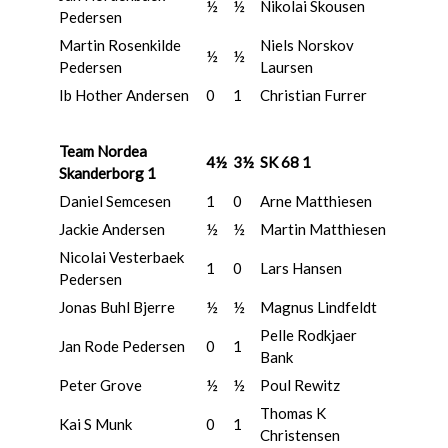
½
½
Nikolai Skousen
Pedersen
Martin Rosenkilde
Niels Norskov
½
½
Pedersen
Laursen
Ib Hother Andersen
0
1
Christian Furrer
Team Nordea
4½
3½
SK 68 1
Skanderborg 1
Daniel Semcesen
1
0
Arne Matthiesen
Jackie Andersen
½
½
Martin Matthiesen
Nicolai Vesterbaek
1
0
Lars Hansen
Pedersen
Jonas Buhl Bjerre
½
½
Magnus Lindfeldt
Pelle Rodkjaer
Jan Rode Pedersen
0
1
Bank
Peter Grove
½
½
Poul Rewitz
Thomas K
Kai S Munk
0
1
Christensen