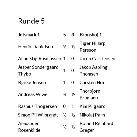
Runde 5
Jetsmark 1
5
3
Bronshoj 1
Tiger Hillarp
Henrik Danielsen
½
½
Persson
Allan Stig Rasmussen
1
0
Jacob Carstensen
Jesper Sondergaard
Jakob Aabling
1
0
Thybo
Thomsen
Bjarke Jensen
1
0
Carsten Hoi
Thorbjorn
Andreas Wiwe
½
½
Bromann
Rasmus Thogersen
0
1
Kim Pilgaard
Simon Pil Wilbrandt
½
½
Nikolaj Palm
Alexander
Roland Reinhard
½
½
Rosenkilde
Greger