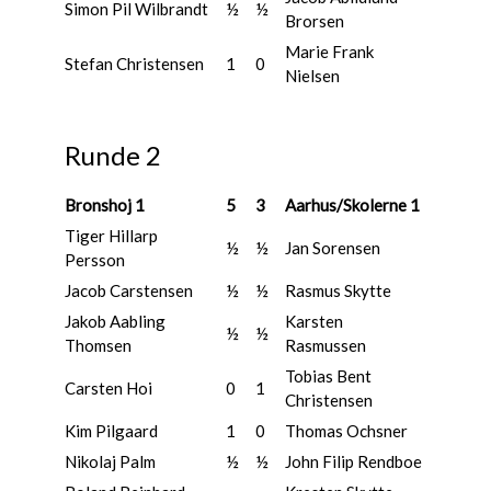
Simon Pil Wilbrandt
½
½
Brorsen
Marie Frank
Stefan Christensen
1
0
Nielsen
Runde 2
Bronshoj 1
5
3
Aarhus/Skolerne 1
Tiger Hillarp
½
½
Jan Sorensen
Persson
Jacob Carstensen
½
½
Rasmus Skytte
Jakob Aabling
Karsten
½
½
Thomsen
Rasmussen
Tobias Bent
Carsten Hoi
0
1
Christensen
Kim Pilgaard
1
0
Thomas Ochsner
Nikolaj Palm
½
½
John Filip Rendboe