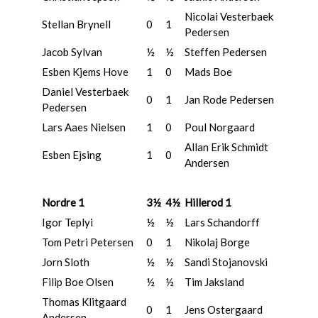
Nicolai Vesterbaek
Stellan Brynell
0
1
Pedersen
Jacob Sylvan
½
½
Steffen Pedersen
Esben Kjems Hove
1
0
Mads Boe
Daniel Vesterbaek
0
1
Jan Rode Pedersen
Pedersen
Lars Aaes Nielsen
1
0
Poul Norgaard
Allan Erik Schmidt
Esben Ejsing
1
0
Andersen
Nordre 1
3½
4½
Hillerod 1
Igor Teplyi
½
½
Lars Schandorff
Tom Petri Petersen
0
1
Nikolaj Borge
Jorn Sloth
½
½
Sandi Stojanovski
Filip Boe Olsen
½
½
Tim Jaksland
Thomas Klitgaard
0
1
Jens Ostergaard
Andersen