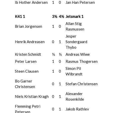
Ib Hother Andersen
1
0
Jan Han Petersen
K41 1
3½
4½
Jetsmark 1
Allan Stig
Brian Jorgensen
1
0
Rasmussen
Jesper
Henrik Andreasen
0
1
Sondergaard
Thybo
Kristen Schmidt
½
½
Andreas Wiwe
Peter Larsen
1
0
Rasmus Thogersen
Simon Pil
Steen Clausen
1
0
Wilbrandt
Bo Garner
0
1
Stefan Christensen
Christensen
Alexander
Niels Kristian Kragh
0
1
Rosenkilde
Flemming Petri
0
1
Jakob Rathlev
Petersen