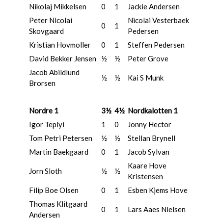
Nikolaj Mikkelsen
0
1
Jackie Andersen
Peter Nicolai
Nicolai Vesterbaek
0
1
Skovgaard
Pedersen
Kristian Hovmoller
0
1
Steffen Pedersen
David Bekker Jensen
½
½
Peter Grove
Jacob Abildlund
½
½
Kai S Munk
Brorsen
Nordre 1
3½
4½
Nordkalotten 1
Igor Teplyi
1
0
Jonny Hector
Tom Petri Petersen
½
½
Stellan Brynell
Martin Baekgaard
0
1
Jacob Sylvan
Kaare Hove
Jorn Sloth
½
½
Kristensen
Filip Boe Olsen
0
1
Esben Kjems Hove
Thomas Klitgaard
0
1
Lars Aaes Nielsen
Andersen