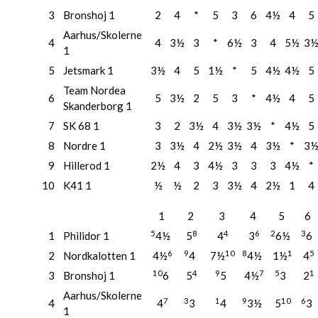
3
Bronshoj 1
2
4
*
5
3
6
4½
4
5
Aarhus/Skolerne
4
4
3½
3
*
6½
3
4
5½
3
1
5
Jetsmark 1
3½
4
5
1½
*
5
4½
4½
5
Team Nordea
6
5
3½
2
5
3
*
4½
4
5
Skanderborg 1
7
SK 68 1
3
2
3½
4
3½
3½
*
4½
5
8
Nordre 1
3
3½
4
2½
3½
4
3½
*
3
9
Hillerod 1
2½
4
3
4½
3
3
3
4½
*
10
K41 1
½
½
2
3
3½
4
2½
1
4
1
2
3
4
5
6
5
8
4
6
2
3
1
Philidor 1
4½
5
4
3
6½
6
6
9
10
8
1
5
2
Nordkalotten 1
4½
4
7½
4½
1½
4
10
4
9
7
5
1
3
Bronshoj 1
6
5
5
4½
3
2
Aarhus/Skolerne
7
3
1
9
10
6
4
4
3
4
3½
5
3
1