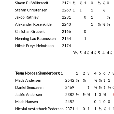
Simon Pil Wilbrandt
2171
½
½
1
0
½
½
0
Stefan Christensen
2269
1
1
1
½
Jakob Rathlev
2231
0
1
½
Alexander Rosenkilde
2240
1
½
½
½
Christian Grubert
2166
0
Henning Lau Rasmussen
2154
1
Hilmir Freyr Heimisson
2174
3½
5
4½
4½
5
4
4½
Team Nordea Skanderborg 1
1
2
3
4
5
6
7
Mads Andersen
2542
½
½
½
½
1
1
Daniel Semcesen
2469
1
½
½
1
½
Jackie Andersen
2382
½
½
½
1
0
½
Mads Hansen
2452
0
1
0
0
Nicolai Vesterbaek Pedersen
2371
1
0
1
1
½
½
1