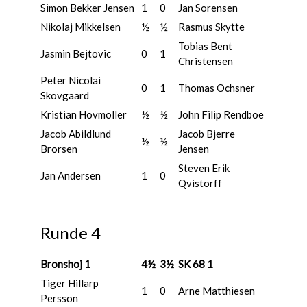
Simon Bekker Jensen
1
0
Jan Sorensen
Nikolaj Mikkelsen
½
½
Rasmus Skytte
Tobias Bent
Jasmin Bejtovic
0
1
Christensen
Peter Nicolai
0
1
Thomas Ochsner
Skovgaard
Kristian Hovmoller
½
½
John Filip Rendboe
Jacob Abildlund
Jacob Bjerre
½
½
Brorsen
Jensen
Steven Erik
Jan Andersen
1
0
Qvistorff
Runde 4
Bronshoj 1
4½
3½
SK 68 1
Tiger Hillarp
1
0
Arne Matthiesen
Persson