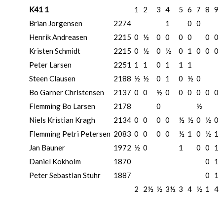
K41 1
1
2
3
4
5
6
7
8
9
Brian Jorgensen
2274
1
0
0
Henrik Andreasen
2215
0
½
0
0
0
0
0
0
Kristen Schmidt
2215
0
½
0
½
0
1
0
0
0
Peter Larsen
2251
1
1
0
1
1
1
Steen Clausen
2188
½
½
0
1
0
½
0
Bo Garner Christensen
2137
0
0
½
0
0
0
0
0
0
Flemming Bo Larsen
2178
0
½
Niels Kristian Kragh
2134
0
0
0
0
½
½
0
½
0
Flemming Petri Petersen
2083
0
0
0
0
½
1
0
½
1
Jan Bauner
1972
½
0
1
0
0
1
Daniel Kokholm
1870
0
1
Peter Sebastian Stuhr
1887
0
1
2
2½
½
3½
3
4
½
1
4