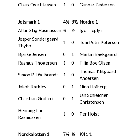
Claus Qvist Jessen
1
0
Gunnar Pedersen
Jetsmark 1
4½
3½
Nordre 1
Allan Stig Rasmussen
½
½
Igor Teplyi
Jesper Sondergaard
1
0
Tom Petri Petersen
Thybo
Bjarke Jensen
0
1
Martin Baekgaard
Rasmus Thogersen
1
0
Filip Boe Olsen
Thomas Klitgaard
Simon Pil Wilbrandt
1
0
Andersen
Jakob Rathlev
0
1
Nina Hoiberg
Jan Schleicher
Christian Grubert
0
1
Christensen
Henning Lau
1
0
Per Holst
Rasmussen
Nordkalotten 1
7½
½
K41 1