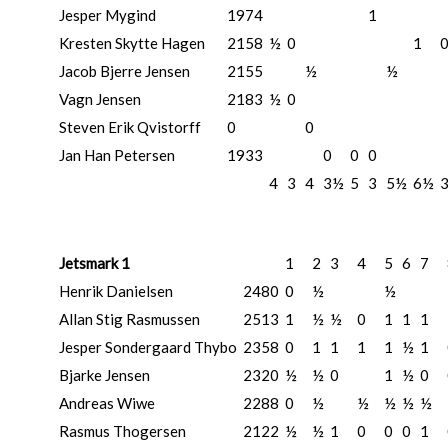
Jesper Mygind
1974
1
Kresten Skytte Hagen
2158
½
0
1
Jacob Bjerre Jensen
2155
½
½
Vagn Jensen
2183
½
0
Steven Erik Qvistorff
0
0
Jan Han Petersen
1933
0
0
0
4
3
4
3½
5
3
5½
6½
Jetsmark 1
1
2
3
4
5
6
7
Henrik Danielsen
2480
0
½
½
Allan Stig Rasmussen
2513
1
½
½
0
1
1
1
Jesper Sondergaard Thybo
2358
0
1
1
1
1
½
1
Bjarke Jensen
2320
½
½
0
1
½
0
Andreas Wiwe
2288
0
½
½
½
½
½
Rasmus Thogersen
2122
½
½
1
0
0
0
1