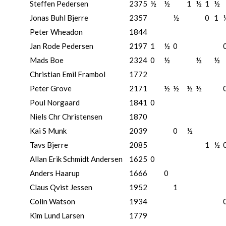
Steffen Pedersen
2375
½
½
1
½
1
½
Jonas Buhl Bjerre
2357
½
0
1
Peter Wheadon
1844
Jan Rode Pedersen
2197
1
½
0
Mads Boe
2324
0
½
½
½
Christian Emil Frambol
1772
Peter Grove
2171
½
½
½
½
Poul Norgaard
1841
0
Niels Chr Christensen
1870
Kai S Munk
2039
0
½
Tavs Bjerre
2085
1
½
Allan Erik Schmidt Andersen
1625
0
Anders Haarup
1666
0
Claus Qvist Jessen
1952
1
Colin Watson
1934
Kim Lund Larsen
1779