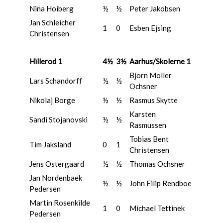
Nina Hoiberg
½
½
Peter Jakobsen
Jan Schleicher
1
0
Esben Ejsing
Christensen
Hillerod 1
4½
3½
Aarhus/Skolerne 1
Bjorn Moller
Lars Schandorff
½
½
Ochsner
Nikolaj Borge
½
½
Rasmus Skytte
Karsten
Sandi Stojanovski
½
½
Rasmussen
Tobias Bent
Tim Jaksland
0
1
Christensen
Jens Ostergaard
½
½
Thomas Ochsner
Jan Nordenbaek
½
½
John Filip Rendboe
Pedersen
Martin Rosenkilde
1
0
Michael Tettinek
Pedersen