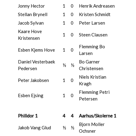
Jonny Hector
1
0
Henrik Andreasen
Stellan Brynell
1
0
Kristen Schmidt
Jacob Sylvan
1
0
Peter Larsen
Kaare Hove
1
0
Steen Clausen
Kristensen
Flemming Bo
Esben Kjems Hove
1
0
Larsen
Daniel Vesterbaek
Bo Garner
½
½
Pedersen
Christensen
Niels Kristian
Peter Jakobsen
1
0
Kragh
Flemming Petri
Esben Ejsing
1
0
Petersen
Philidor 1
4
4
Aarhus/Skolerne 1
Bjorn Moller
Jakob Vang Glud
½
½
Ochsner