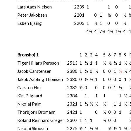
Lars Aaes Nielsen
2239
1
1
0
1
Peter Jakobsen
2201
0
1
½
0
½
Esben Ejsing
2203
1
½
1
0
0
½
4½
4
7½
4½
1½
4
4
Bronshoj 1
1
2
3
4
5
6
7
8
9
Tiger Hillarp Persson
2513
1
½
1
1
½
½
½
1
½
Jacob Carstensen
2380
1
½
0
½
0
0
1
½
½
Jakob Aabling Thomsen
2380
0
½
½
1
0
0
0
0
1
Carsten Hoi
2382
½
0
0
0
0
1
½
Kim Pilgaard
2384
1
1
1
1
½
Nikolaj Palm
2321
1
½
½
½
½
1
1
½
Thorbjorn Bromann
2421
1
0
½
0
0
1
Roland Reinhard Greger
2307
1
1
1
½
0
0
Nikolai Skousen
2275
½
1
½
½
½
½
1
½