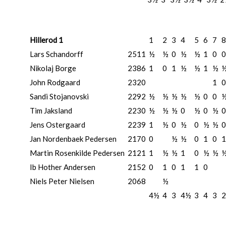
Hillerod 1
1
2
3
4
5
6
7
8
Lars Schandorff
2511
½
½
0
½
½
1
0
0
Nikolaj Borge
2386
1
0
1
½
½
1
½
John Rodgaard
2320
1
0
Sandi Stojanovski
2292
½
½
½
½
½
0
0
Tim Jaksland
2230
½
½
½
0
½
0
½
0
Jens Ostergaard
2239
1
½
0
½
0
½
½
0
Jan Nordenbaek Pedersen
2170
0
½
½
0
1
0
1
Martin Rosenkilde Pedersen
2121
1
½
½
1
0
½
½
Ib Hother Andersen
2152
0
1
0
1
1
0
Niels Peter Nielsen
2068
½
4½
4
3
4½
3
4
3