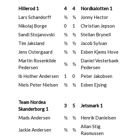
Hillerod 1
4
4
Nordkalotten 1
Lars Schandorff
½
½
Jonny Hector
Nikolaj Borge
0
1
Christian Jepson
Sandi Stojanovski
½
½
Stellan Brynell
Tim Jaksland
½
½
Jacob Sylvan
Jens Ostergaard
½
½
Esben Kjems Hove
Martin Rosenkilde
Daniel Vesterbaek
½
½
Pedersen
Pedersen
Ib Hother Andersen
1
0
Peter Jakobsen
Niels Peter Nielsen
½
½
Esben Ejsing
Team Nordea
3
5
Jetsmark 1
Skanderborg 1
Mads Andersen
½
½
Henrik Danielsen
Allan Stig
Jackie Andersen
½
½
Rasmussen