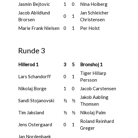
Jasmin Bejtovic
1
0
Nina Hoiberg
Jacob Abildlund
Jan Schleicher
0
1
Brorsen
Christensen
Marie Frank Nielsen
0
1
Per Holst
Runde 3
Hillerod 1
3
5
Bronshoj 1
Tiger Hillarp
Lars Schandorff
0
1
Persson
Nikolaj Borge
1
0
Jacob Carstensen
Jakob Aabling
Sandi Stojanovski
½
½
Thomsen
Tim Jaksland
½
½
Nikolaj Palm
Roland Reinhard
Jens Ostergaard
0
1
Greger
Jan Nordenbaek