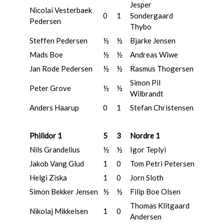
Jesper
Nicolai Vesterbaek
0
1
Sondergaard
Pedersen
Thybo
Steffen Pedersen
½
½
Bjarke Jensen
Mads Boe
½
½
Andreas Wiwe
Jan Rode Pedersen
½
½
Rasmus Thogersen
Simon Pil
Peter Grove
½
½
Wilbrandt
Anders Haarup
0
1
Stefan Christensen
Philidor 1
5
3
Nordre 1
Nils Grandelius
½
½
Igor Teplyi
Jakob Vang Glud
1
0
Tom Petri Petersen
Helgi Ziska
1
0
Jorn Sloth
Simon Bekker Jensen
½
½
Filip Boe Olsen
Thomas Klitgaard
Nikolaj Mikkelsen
1
0
Andersen