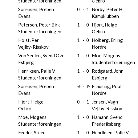
Studenterforeningen
Oebro
Sorensen, Preben
0
-
1
Norby, Peter H
Evans
Kampklubben
Petersen, Peter Birk
1
-
0
Hjort, Helge
Studenterforeningen
Oebro
Holst, Per
1
-
0
Hoiberg, Erling
Vejlby-Risskov
Nordre
Von Seelen, Svend Ove
1
-
0
Moe, Mogens
Esbjerg
Studenterforeningen
Henriksen, Palle V
1
-
0
Rodgaard, John
Studenterforeningen
Esbjerg
Sorensen, Preben
½
-
½
Frausing, Poul
Evans
Nordre
Hjort, Helge
0
-
1
Jensen, Vagn
Oebro
Vejlby-Risskov
Moe, Mogens
1
-
0
Hamann, Svend
Studenterforeningen
Frederiksberg
Fedder, Steen
1
-
0
Henriksen, Palle V