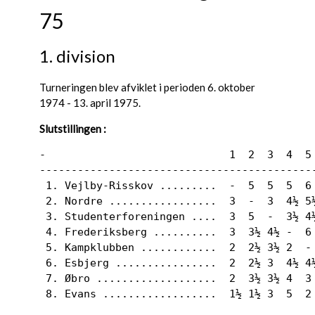
75
1. division
Turneringen blev afviklet i perioden 6. oktober
1974 - 13. april 1975.
Slutstillingen :
-                             1  2  3  4  5 
--------------------------------------------
 1. Vejlby-Risskov .........  -  5  5  5  6 
 2. Nordre .................  3  -  3  4½ 5½
 3. Studenterforeningen ....  3  5  -  3½ 4½
 4. Frederiksberg ..........  3  3½ 4½ -  6 
 5. Kampklubben ............  2  2½ 3½ 2  - 
 6. Esbjerg ................  2  2½ 3  4½ 4½
 7. Øbro ...................  2  3½ 3½ 4  3 