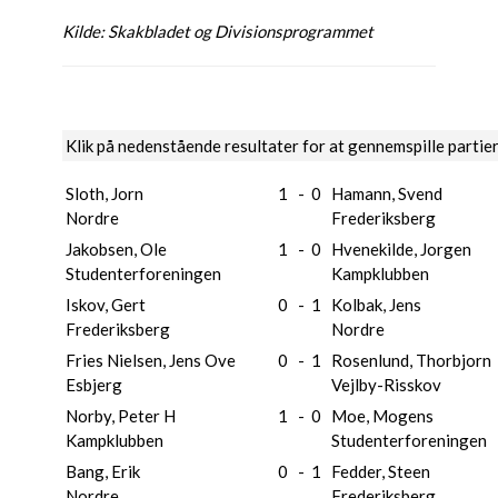
Kilde: Skakbladet og Divisionsprogrammet
Klik på nedenstående resultater for at gennemspille partie
Sloth, Jorn
1
-
0
Hamann, Svend
Nordre
Frederiksberg
Jakobsen, Ole
1
-
0
Hvenekilde, Jorgen
Studenterforeningen
Kampklubben
Iskov, Gert
0
-
1
Kolbak, Jens
Frederiksberg
Nordre
Fries Nielsen, Jens Ove
0
-
1
Rosenlund, Thorbjorn
Esbjerg
Vejlby-Risskov
Norby, Peter H
1
-
0
Moe, Mogens
Kampklubben
Studenterforeningen
Bang, Erik
0
-
1
Fedder, Steen
Nordre
Frederiksberg