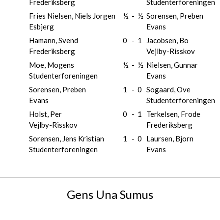
Frederiksberg
Studenterforeningen
Fries Nielsen, Niels Jorgen
½
-
½
Sorensen, Preben
Esbjerg
Evans
Hamann, Svend
0
-
1
Jacobsen, Bo
Frederiksberg
Vejlby-Risskov
Moe, Mogens
½
-
½
Nielsen, Gunnar
Studenterforeningen
Evans
Sorensen, Preben
1
-
0
Sogaard, Ove
Evans
Studenterforeningen
Holst, Per
0
-
1
Terkelsen, Frode
Vejlby-Risskov
Frederiksberg
Sorensen, Jens Kristian
1
-
0
Laursen, Bjorn
Studenterforeningen
Evans
Gens Una Sumus