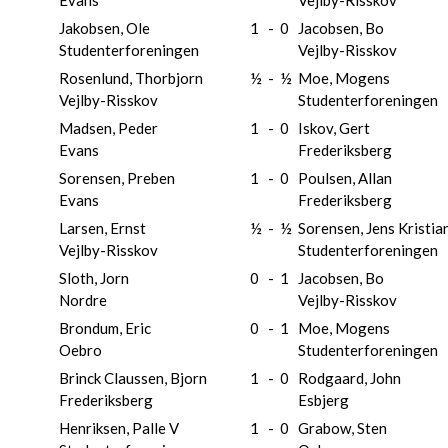
Evans
Vejlby-Risskov
Jakobsen, Ole
1
-
0
Jacobsen, Bo
Studenterforeningen
Vejlby-Risskov
Rosenlund, Thorbjorn
½
-
½
Moe, Mogens
Vejlby-Risskov
Studenterforeningen
Madsen, Peder
1
-
0
Iskov, Gert
Evans
Frederiksberg
Sorensen, Preben
1
-
0
Poulsen, Allan
Evans
Frederiksberg
Larsen, Ernst
½
-
½
Sorensen, Jens Kristia
Vejlby-Risskov
Studenterforeningen
Sloth, Jorn
0
-
1
Jacobsen, Bo
Nordre
Vejlby-Risskov
Brondum, Eric
0
-
1
Moe, Mogens
Oebro
Studenterforeningen
Brinck Claussen, Bjorn
1
-
0
Rodgaard, John
Frederiksberg
Esbjerg
Henriksen, Palle V
1
-
0
Grabow, Sten