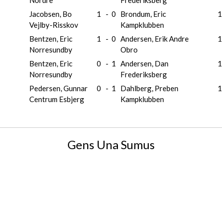
Nordre
Frederiksberg
Jacobsen, Bo
1
-
0
Brondum, Eric
1
Vejlby-Risskov
Kampklubben
Bentzen, Eric
1
-
0
Andersen, Erik Andre
1
Norresundby
Obro
Bentzen, Eric
0
-
1
Andersen, Dan
1
Norresundby
Frederiksberg
Pedersen, Gunnar
0
-
1
Dahlberg, Preben
1
Centrum Esbjerg
Kampklubben
Gens Una Sumus