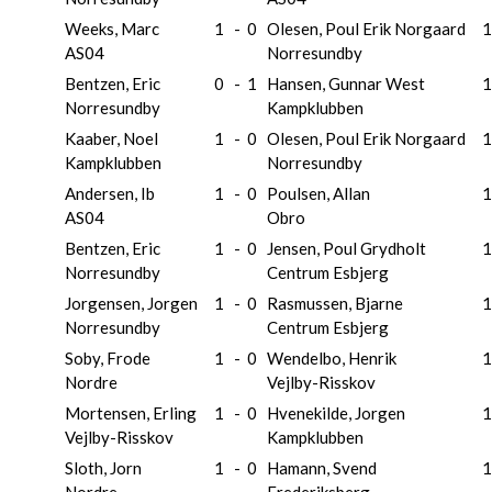
Weeks, Marc
1
-
0
Olesen, Poul Erik Norgaard
1
AS04
Norresundby
Bentzen, Eric
0
-
1
Hansen, Gunnar West
1
Norresundby
Kampklubben
Kaaber, Noel
1
-
0
Olesen, Poul Erik Norgaard
1
Kampklubben
Norresundby
Andersen, Ib
1
-
0
Poulsen, Allan
1
AS04
Obro
Bentzen, Eric
1
-
0
Jensen, Poul Grydholt
1
Norresundby
Centrum Esbjerg
Jorgensen, Jorgen
1
-
0
Rasmussen, Bjarne
1
Norresundby
Centrum Esbjerg
Soby, Frode
1
-
0
Wendelbo, Henrik
1
Nordre
Vejlby-Risskov
Mortensen, Erling
1
-
0
Hvenekilde, Jorgen
1
Vejlby-Risskov
Kampklubben
Sloth, Jorn
1
-
0
Hamann, Svend
1