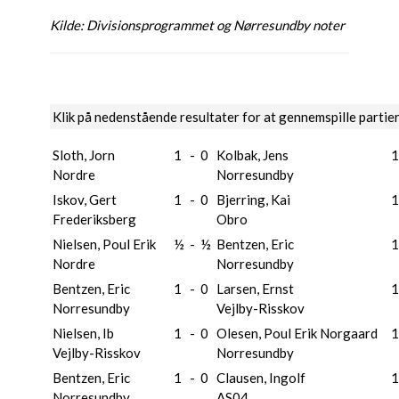
Kilde: Divisionsprogrammet og Nørresundby noter
Klik på nedenstående resultater for at gennemspille partie
Sloth, Jorn
1
-
0
Kolbak, Jens
1
Nordre
Norresundby
Iskov, Gert
1
-
0
Bjerring, Kai
1
Frederiksberg
Obro
Nielsen, Poul Erik
½
-
½
Bentzen, Eric
1
Nordre
Norresundby
Bentzen, Eric
1
-
0
Larsen, Ernst
1
Norresundby
Vejlby-Risskov
Nielsen, Ib
1
-
0
Olesen, Poul Erik Norgaard
1
Vejlby-Risskov
Norresundby
Bentzen, Eric
1
-
0
Clausen, Ingolf
1
Norresundby
AS04