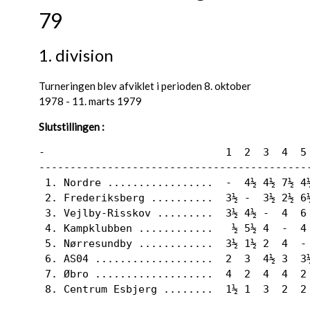
79
1. division
Turneringen blev afviklet i perioden 8. oktober
1978 - 11. marts 1979
Slutstillingen :
-                             1  2  3  4  5 
--------------------------------------------
 1. Nordre .................  -  4½ 4½ 7½ 4
 2. Frederiksberg ..........  3½ -  3½ 2½ 6½
 3. Vejlby-Risskov .........  3½ 4½ -  4  6 
 4. Kampklubben ............   ½ 5½ 4  -  4 
 5. Nørresundby ............  3½ 1½ 2  4  - 
 6. AS04 ...................  2  3  4½ 3  3½
 7. Øbro ...................  4  2  4  4  2 