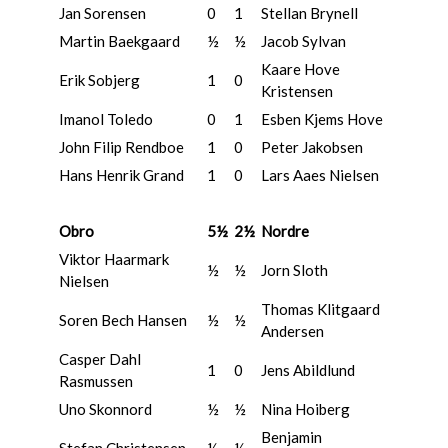
Jan Sorensen
0
1
Stellan Brynell
Martin Baekgaard
½
½
Jacob Sylvan
Kaare Hove
Erik Sobjerg
1
0
Kristensen
Imanol Toledo
0
1
Esben Kjems Hove
John Filip Rendboe
1
0
Peter Jakobsen
Hans Henrik Grand
1
0
Lars Aaes Nielsen
Obro
5½
2½
Nordre
Viktor Haarmark
½
½
Jorn Sloth
Nielsen
Thomas Klitgaard
Soren Bech Hansen
½
½
Andersen
Casper Dahl
1
0
Jens Abildlund
Rasmussen
Uno Skonnord
½
½
Nina Hoiberg
Benjamin