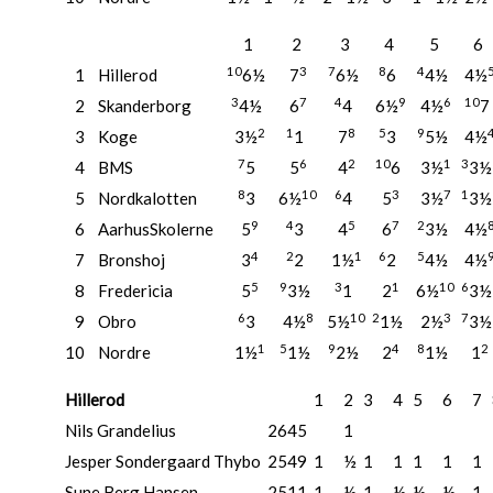
1
2
3
4
5
6
10
3
7
8
4
1
Hillerod
6½
7
6½
6
4½
4½
3
7
4
9
6
10
2
Skanderborg
4½
6
4
6½
4½
7
2
1
8
5
9
3
Koge
3½
1
7
3
5½
4½
7
6
2
10
1
3
4
BMS
5
5
4
6
3½
3
8
10
6
3
7
1
5
Nordkalotten
3
6½
4
5
3½
3
9
4
5
7
2
6
AarhusSkolerne
5
3
4
6
3½
4½
4
2
1
6
5
7
Bronshoj
3
2
1½
2
4½
4½
5
9
3
1
10
6
8
Fredericia
5
3½
1
2
6½
3
6
8
10
2
3
7
9
Obro
3
4½
5½
1½
2½
3
1
5
9
4
8
2
10
Nordre
1½
1½
2½
2
1½
1
Hillerod
1
2
3
4
5
6
7
Nils Grandelius
2645
1
Jesper Sondergaard Thybo
2549
1
½
1
1
1
1
1
Sune Berg Hansen
2511
1
½
1
½
½
½
1