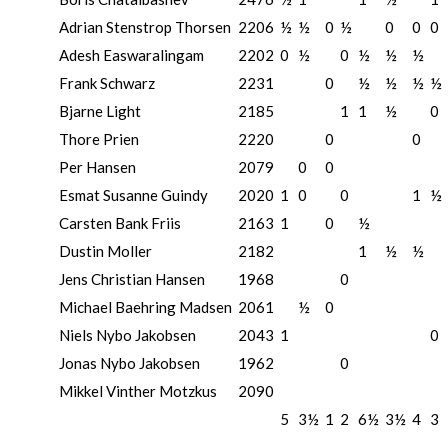
Adrian Stenstrop Thorsen
2206
½
½
0
½
0
0
0
Adesh Easwaralingam
2202
0
½
0
½
½
½
Frank Schwarz
2231
0
½
½
½
½
Bjarne Light
2185
1
1
½
0
Thore Prien
2220
0
0
Per Hansen
2079
0
0
Esmat Susanne Guindy
2020
1
0
0
1
½
Carsten Bank Friis
2163
1
0
½
Dustin Moller
2182
1
½
½
Jens Christian Hansen
1968
0
Michael Baehring Madsen
2061
½
0
Niels Nybo Jakobsen
2043
1
0
Jonas Nybo Jakobsen
1962
0
Mikkel Vinther Motzkus
2090
5
3½
1
2
6½
3½
4
3