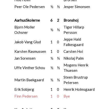
Peer Ole Pedersen
½
½
Jesper Simonsen
AarhusSkolerne
6
2
Bronshoj
Bjorn Moller
Tiger Hillarp
½
½
Ochsner
Persson
Jeppe Hald
Jakob Vang Glud
1
0
Falkesgaard
Karsten Rasmussen
1
0
Carsten Hoi
Jan Sorensen
½
½
Nikolaj Palm
Mogens Henrik
Uffe Vinther Schou
½
½
Thuesen
Steen Brustrup
Martin Baekgaard
½
½
Petersen
Erik Sobjerg
1
0
Henrik Holmsgaard
Finn Pedersen
1
0
Bye