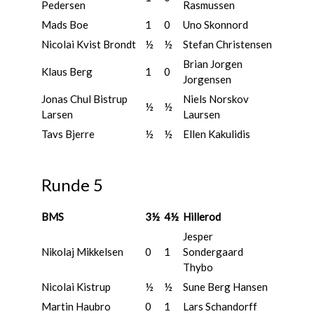
Pedersen
Rasmussen
Mads Boe
1
0
Uno Skonnord
Nicolai Kvist Brondt
½
½
Stefan Christensen
Brian Jorgen
Klaus Berg
1
0
Jorgensen
Jonas Chul Bistrup
Niels Norskov
½
½
Larsen
Laursen
Tavs Bjerre
½
½
Ellen Kakulidis
Runde 5
BMS
3½
4½
Hillerod
Jesper
Nikolaj Mikkelsen
0
1
Sondergaard
Thybo
Nicolai Kistrup
½
½
Sune Berg Hansen
Martin Haubro
0
1
Lars Schandorff