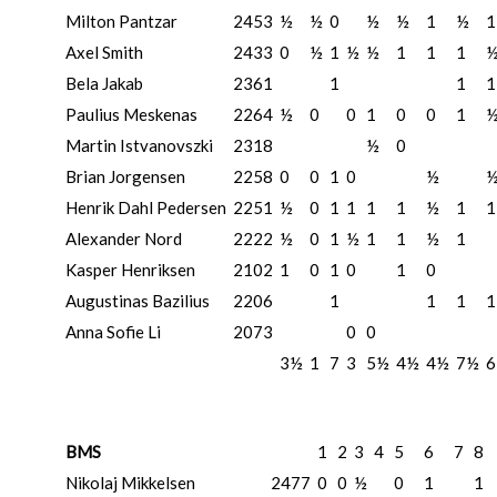
Milton Pantzar
2453
½
½
0
½
½
1
½
1
Axel Smith
2433
0
½
1
½
½
1
1
1
Bela Jakab
2361
1
1
1
Paulius Meskenas
2264
½
0
0
1
0
0
1
Martin Istvanovszki
2318
½
0
Brian Jorgensen
2258
0
0
1
0
½
Henrik Dahl Pedersen
2251
½
0
1
1
1
1
½
1
1
Alexander Nord
2222
½
0
1
½
1
1
½
1
Kasper Henriksen
2102
1
0
1
0
1
0
Augustinas Bazilius
2206
1
1
1
1
Anna Sofie Li
2073
0
0
3½
1
7
3
5½
4½
4½
7½
6
BMS
1
2
3
4
5
6
7
8
Nikolaj Mikkelsen
2477
0
0
½
0
1
1