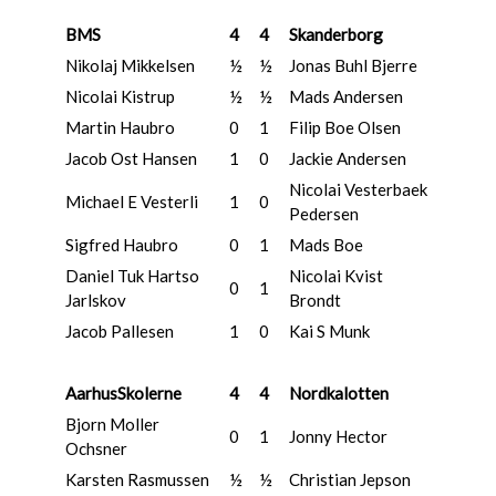
BMS
4
4
Skanderborg
Nikolaj Mikkelsen
½
½
Jonas Buhl Bjerre
Nicolai Kistrup
½
½
Mads Andersen
Martin Haubro
0
1
Filip Boe Olsen
Jacob Ost Hansen
1
0
Jackie Andersen
Nicolai Vesterbaek
Michael E Vesterli
1
0
Pedersen
Sigfred Haubro
0
1
Mads Boe
Daniel Tuk Hartso
Nicolai Kvist
0
1
Jarlskov
Brondt
Jacob Pallesen
1
0
Kai S Munk
AarhusSkolerne
4
4
Nordkalotten
Bjorn Moller
0
1
Jonny Hector
Ochsner
Karsten Rasmussen
½
½
Christian Jepson