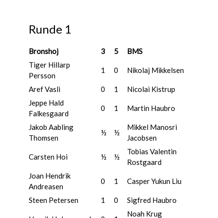
Runde 1
Bronshoj
3
5
BMS
Tiger Hillarp
1
0
Nikolaj Mikkelsen
Persson
Aref Vasli
0
1
Nicolai Kistrup
Jeppe Hald
0
1
Martin Haubro
Falkesgaard
Jakob Aabling
Mikkel Manosri
½
½
Thomsen
Jacobsen
Tobias Valentin
Carsten Hoi
½
½
Rostgaard
Joan Hendrik
0
1
Casper Yukun Liu
Andreasen
Steen Petersen
1
0
Sigfred Haubro
Noah Krug