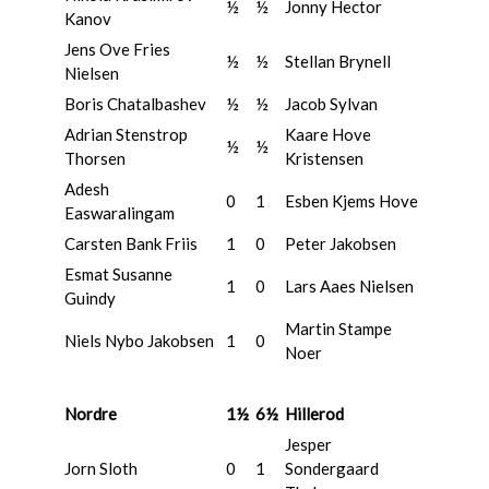
½
½
Jonny Hector
Kanov
Jens Ove Fries
½
½
Stellan Brynell
Nielsen
Boris Chatalbashev
½
½
Jacob Sylvan
Adrian Stenstrop
Kaare Hove
½
½
Thorsen
Kristensen
Adesh
0
1
Esben Kjems Hove
Easwaralingam
Carsten Bank Friis
1
0
Peter Jakobsen
Esmat Susanne
1
0
Lars Aaes Nielsen
Guindy
Martin Stampe
Niels Nybo Jakobsen
1
0
Noer
Nordre
1½
6½
Hillerod
Jesper
Jorn Sloth
0
1
Sondergaard