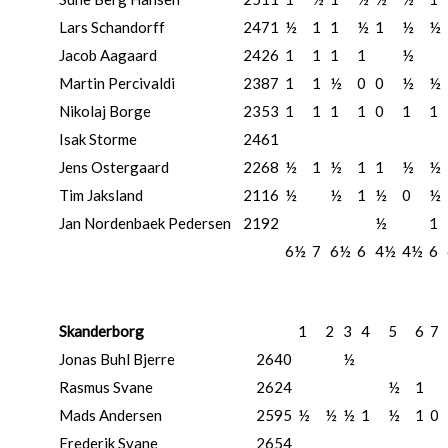
Lars Schandorff
2471
½
1
1
½
1
½
½
Jacob Aagaard
2426
1
1
1
1
½
Martin Percivaldi
2387
1
1
½
0
0
½
½
Nikolaj Borge
2353
1
1
1
1
0
1
1
Isak Storme
2461
Jens Ostergaard
2268
½
1
½
1
1
½
½
Tim Jaksland
2116
½
½
1
½
0
½
Jan Nordenbaek Pedersen
2192
½
1
6½
7
6½
6
4½
4½
6
Skanderborg
1
2
3
4
5
6
7
Jonas Buhl Bjerre
2640
½
Rasmus Svane
2624
½
1
Mads Andersen
2595
½
½
½
1
½
1
0
Frederik Svane
2654