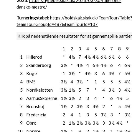
2025:
https://nyheder.skak.dk/2025/03/30/hilleroed-
danske-mestre/
Turneringstabel:
https://holdskak.skak.dk/TeamTour/Table
teamTourGroupId=487&teamTourId=107
Klik på nedenstående resultater for at gennemspille partie
1
2
3
4
5
6
7
8
9
1
Hillerod
*
4½
7
4½
4½
6½
6½
6
6
2
Skanderborg
3½
*
4½
4
6½
4½
6
4
6½
3
Koge
1
3½
*
4½
3
6
4½
7
5½
4
BMS
3½
4
3½
*
1
5
5
5
4½
5
Nordkalotten
3½
1½
5
7
*
4
3½
3
4½
6
AarhusSkolerne
1½
3½
2
3
4
*
6
4½
5
7
Bronshoj
1½
2
3½
3
4½
2
*
5
4½
8
Fredericia
2
4
1
3
5
3½
3
*
3½
9
Obro
2
1½
2½
3½
3½
3
3½
4½
*
10
Nordre
1½
1
½
2
1½
3
1
1½
2½