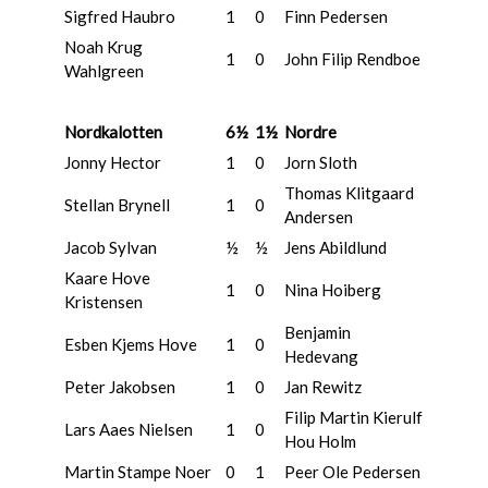
Sigfred Haubro
1
0
Finn Pedersen
Noah Krug
1
0
John Filip Rendboe
Wahlgreen
Nordkalotten
6½
1½
Nordre
Jonny Hector
1
0
Jorn Sloth
Thomas Klitgaard
Stellan Brynell
1
0
Andersen
Jacob Sylvan
½
½
Jens Abildlund
Kaare Hove
1
0
Nina Hoiberg
Kristensen
Benjamin
Esben Kjems Hove
1
0
Hedevang
Peter Jakobsen
1
0
Jan Rewitz
Filip Martin Kierulf
Lars Aaes Nielsen
1
0
Hou Holm
Martin Stampe Noer
0
1
Peer Ole Pedersen