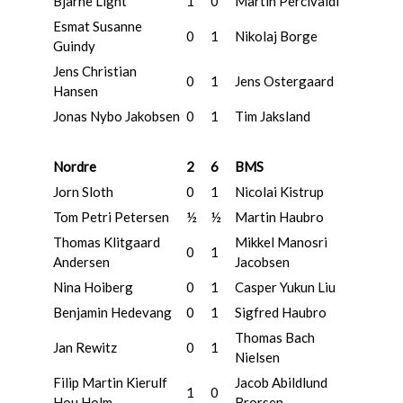
Bjarne Light
1
0
Martin Percivaldi
Esmat Susanne
0
1
Nikolaj Borge
Guindy
Jens Christian
0
1
Jens Ostergaard
Hansen
Jonas Nybo Jakobsen
0
1
Tim Jaksland
Nordre
2
6
BMS
Jorn Sloth
0
1
Nicolai Kistrup
Tom Petri Petersen
½
½
Martin Haubro
Thomas Klitgaard
Mikkel Manosri
0
1
Andersen
Jacobsen
Nina Hoiberg
0
1
Casper Yukun Liu
Benjamin Hedevang
0
1
Sigfred Haubro
Thomas Bach
Jan Rewitz
0
1
Nielsen
Filip Martin Kierulf
Jacob Abildlund
1
0
Hou Holm
Brorsen