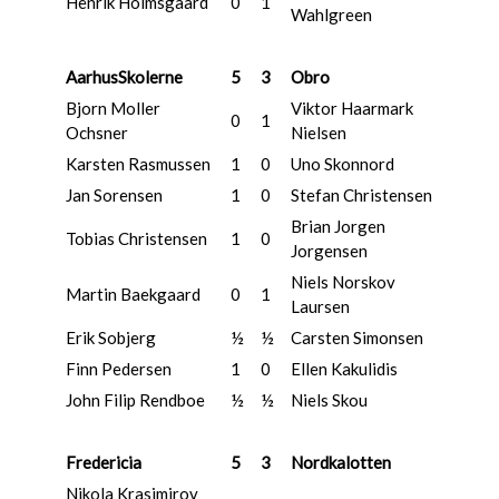
Henrik Holmsgaard
0
1
Wahlgreen
AarhusSkolerne
5
3
Obro
Bjorn Moller
Viktor Haarmark
0
1
Ochsner
Nielsen
Karsten Rasmussen
1
0
Uno Skonnord
Jan Sorensen
1
0
Stefan Christensen
Brian Jorgen
Tobias Christensen
1
0
Jorgensen
Niels Norskov
Martin Baekgaard
0
1
Laursen
Erik Sobjerg
½
½
Carsten Simonsen
Finn Pedersen
1
0
Ellen Kakulidis
John Filip Rendboe
½
½
Niels Skou
Fredericia
5
3
Nordkalotten
Nikola Krasimirov