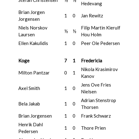
Stefan Christensen
½
½
Hedevang
Brian Jorgen
1
0
Jan Rewitz
Jorgensen
Niels Norskov
Filip Martin Kierulf
½
½
Laursen
Hou Holm
Ellen Kakulidis
1
0
Peer Ole Pedersen
Koge
7
1
Fredericia
Nikola Krasimirov
Milton Pantzar
0
1
Kanov
Jens Ove Fries
Axel Smith
1
0
Nielsen
Adrian Stenstrop
Bela Jakab
1
0
Thorsen
Brian Jorgensen
1
0
Frank Schwarz
Henrik Dahl
1
0
Thore Prien
Pedersen