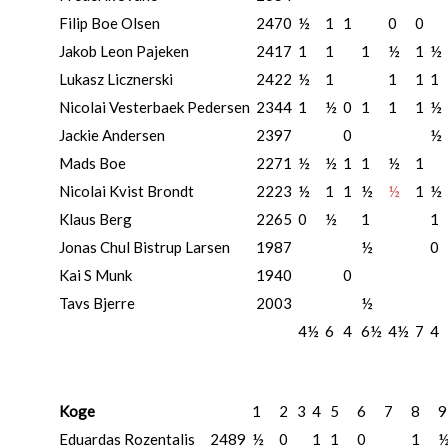
Filip Boe Olsen
2470
½
1
1
0
0
Jakob Leon Pajeken
2417
1
1
1
½
1
½
Lukasz Licznerski
2422
½
1
1
1
1
Nicolai Vesterbaek Pedersen
2344
1
½
0
1
1
1
½
Jackie Andersen
2397
0
½
Mads Boe
2271
½
½
1
1
½
1
Nicolai Kvist Brondt
2223
½
1
1
½
½
1
½
Klaus Berg
2265
0
½
1
1
Jonas Chul Bistrup Larsen
1987
½
0
Kai S Munk
1940
0
Tavs Bjerre
2003
½
4½
6
4
6½
4½
7
4
Koge
1
2
3
4
5
6
7
8
9
Eduardas Rozentalis
2489
½
0
1
1
0
1