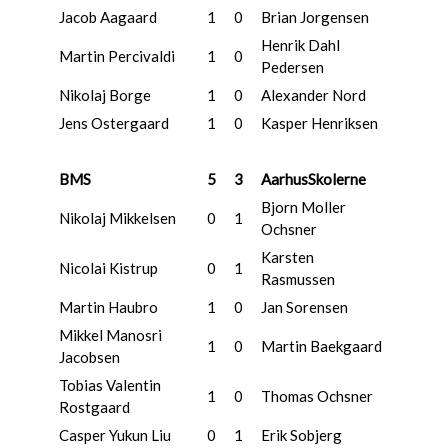
Jacob Aagaard
1
0
Brian Jorgensen
Henrik Dahl
Martin Percivaldi
1
0
Pedersen
Nikolaj Borge
1
0
Alexander Nord
Jens Ostergaard
1
0
Kasper Henriksen
BMS
5
3
AarhusSkolerne
Bjorn Moller
Nikolaj Mikkelsen
0
1
Ochsner
Karsten
Nicolai Kistrup
0
1
Rasmussen
Martin Haubro
1
0
Jan Sorensen
Mikkel Manosri
1
0
Martin Baekgaard
Jacobsen
Tobias Valentin
1
0
Thomas Ochsner
Rostgaard
Casper Yukun Liu
0
1
Erik Sobjerg