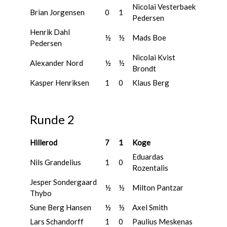
Nicolai Vesterbaek
Brian Jorgensen
0
1
Pedersen
Henrik Dahl
½
½
Mads Boe
Pedersen
Nicolai Kvist
Alexander Nord
½
½
Brondt
Kasper Henriksen
1
0
Klaus Berg
Runde 2
Hillerod
7
1
Koge
Eduardas
Nils Grandelius
1
0
Rozentalis
Jesper Sondergaard
½
½
Milton Pantzar
Thybo
Sune Berg Hansen
½
½
Axel Smith
Lars Schandorff
1
0
Paulius Meskenas