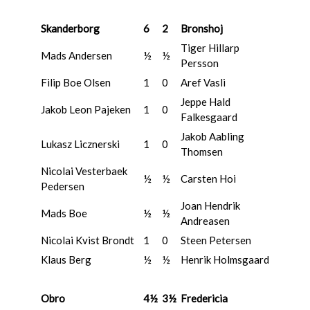
Skanderborg
6
2
Bronshoj
Tiger Hillarp
Mads Andersen
½
½
Persson
Filip Boe Olsen
1
0
Aref Vasli
Jeppe Hald
Jakob Leon Pajeken
1
0
Falkesgaard
Jakob Aabling
Lukasz Licznerski
1
0
Thomsen
Nicolai Vesterbaek
½
½
Carsten Hoi
Pedersen
Joan Hendrik
Mads Boe
½
½
Andreasen
Nicolai Kvist Brondt
1
0
Steen Petersen
Klaus Berg
½
½
Henrik Holmsgaard
Obro
4½
3½
Fredericia