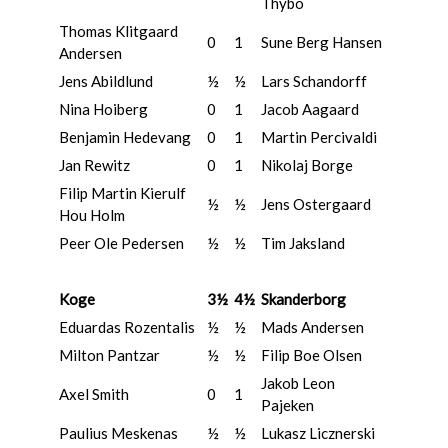
Thybo
Thomas Klitgaard
0
1
Sune Berg Hansen
Andersen
Jens Abildlund
½
½
Lars Schandorff
Nina Hoiberg
0
1
Jacob Aagaard
Benjamin Hedevang
0
1
Martin Percivaldi
Jan Rewitz
0
1
Nikolaj Borge
Filip Martin Kierulf
½
½
Jens Ostergaard
Hou Holm
Peer Ole Pedersen
½
½
Tim Jaksland
Koge
3½
4½
Skanderborg
Eduardas Rozentalis
½
½
Mads Andersen
Milton Pantzar
½
½
Filip Boe Olsen
Jakob Leon
Axel Smith
0
1
Pajeken
Paulius Meskenas
½
½
Lukasz Licznerski