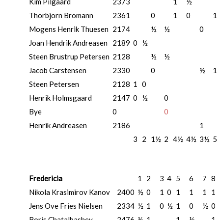
Kim Pilgaard
2373
1
½
Thorbjorn Bromann
2361
0
1
0
1
Mogens Henrik Thuesen
2174
½
½
0
Joan Hendrik Andreasen
2189
0
½
Steen Brustrup Petersen
2128
½
½
Jacob Carstensen
2330
0
½
1
Steen Petersen
2128
1
0
Henrik Holmsgaard
2147
0
½
0
Bye
0
0
Henrik Andreasen
2186
1
3
2
1½
2
4½
4½
3½
5
Fredericia
1
2
3
4
5
6
7
8
Nikola Krasimirov Kanov
2400
½
0
1
0
1
1
1
1
Jens Ove Fries Nielsen
2334
½
1
0
½
1
0
½
0
Boris Chatalbashev
2476
½
1
1
½
1