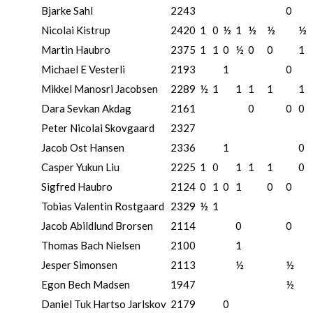
Bjarke Sahl
2243
0
Nicolai Kistrup
2420
1
0
½
1
½
½
½
Martin Haubro
2375
1
1
0
½
0
0
1
Michael E Vesterli
2193
1
0
Mikkel Manosri Jacobsen
2289
½
1
1
1
1
1
Dara Sevkan Akdag
2161
0
0
0
Peter Nicolai Skovgaard
2327
Jacob Ost Hansen
2336
1
0
Casper Yukun Liu
2225
1
0
1
1
1
0
Sigfred Haubro
2124
0
1
0
1
0
0
Tobias Valentin Rostgaard
2329
½
1
Jacob Abildlund Brorsen
2114
0
0
Thomas Bach Nielsen
2100
1
Jesper Simonsen
2113
½
½
Egon Bech Madsen
1947
½
Daniel Tuk Hartso Jarlskov
2179
0