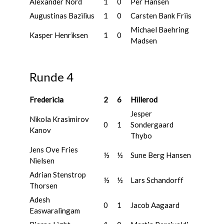
Alexander Nord
1
0
Per Hansen
Augustinas Bazilius
1
0
Carsten Bank Friis
Michael Baehring
Kasper Henriksen
1
0
Madsen
Runde 4
Fredericia
2
6
Hillerod
Jesper
Nikola Krasimirov
0
1
Sondergaard
Kanov
Thybo
Jens Ove Fries
½
½
Sune Berg Hansen
Nielsen
Adrian Stenstrop
½
½
Lars Schandorff
Thorsen
Adesh
0
1
Jacob Aagaard
Easwaralingam