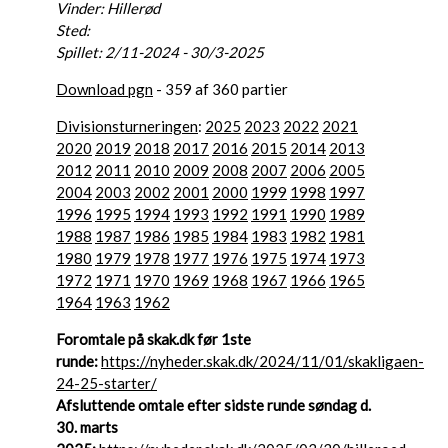
Vinder: Hillerød
Sted:
Spillet: 2/11-2024 - 30/3-2025
Download pgn
- 359 af 360 partier
Divisionsturneringen
:
2025
2023
2022
2021
2020
2019
2018
2017
2016
2015
2014
2013
2012
2011
2010
2009
2008
2007
2006
2005
2004
2003
2002
2001
2000
1999
1998
1997
1996
1995
1994
1993
1992
1991
1990
1989
1988
1987
1986
1985
1984
1983
1982
1981
1980
1979
1978
1977
1976
1975
1974
1973
1972
1971
1970
1969
1968
1967
1966
1965
1964
1963
1962
Foromtale på skak.dk før 1ste
runde:
https://nyheder.skak.dk/2024/11/01/skakligaen-
24-25-starter/
Afsluttende omtale efter sidste runde søndag d.
30. marts