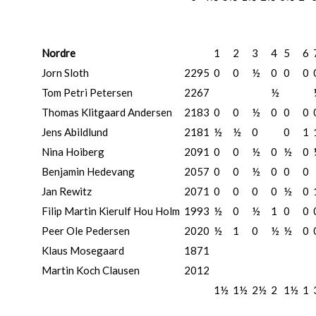
Nordre
1
2
3
4
5
6
Jorn Sloth
2295
0
0
½
0
0
0
Tom Petri Petersen
2267
½
Thomas Klitgaard Andersen
2183
0
0
½
0
0
0
Jens Abildlund
2181
½
½
0
0
1
Nina Hoiberg
2091
0
0
½
0
½
0
Benjamin Hedevang
2057
0
0
½
0
0
0
Jan Rewitz
2071
0
0
0
0
½
0
Filip Martin Kierulf Hou Holm
1993
½
0
½
1
0
0
Peer Ole Pedersen
2020
½
1
0
½
½
0
Klaus Mosegaard
1871
Martin Koch Clausen
2012
1½
1½
2½
2
1½
1