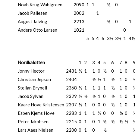
Noah Krug Wahlgreen
2090
1
1
½
0
Jacob Pallesen
2002
1
August Jalving
2213
½
0
1
Anders Otto Larsen
1821
0
5
5
4
6
3½
3½
1
4½
Nordkalotten
1
2
3
4
5
6
7
8
Jonny Hector
2431
½
1
1
0
½
0
1
0
Christian Jepson
2404
½
½
1
½
1
0
Stellan Brynell
2368
½
1
1
1
1
½
1
0
Jacob Sylvan
2329
½
½
½
1
0
½
1
0
Kaare Hove Kristensen
2307
½
1
0
0
0
½
1
0
Esben Kjems Hove
2283
1
1
1
½
0
0
½
0
Peter Jakobsen
2215
0
1
0
1
½
½
½
½
Lars Aaes Nielsen
2208
0
1
0
½