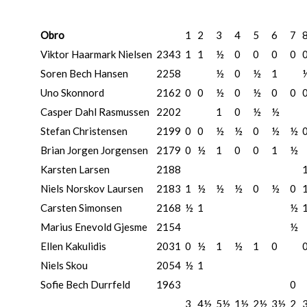
Obro
1
2
3
4
5
6
7
Viktor Haarmark Nielsen
2343
1
1
½
0
0
0
0
Soren Bech Hansen
2258
½
0
½
1
Uno Skonnord
2162
0
0
½
0
½
0
0
Casper Dahl Rasmussen
2202
1
0
½
½
Stefan Christensen
2199
0
0
½
½
0
½
½
Brian Jorgen Jorgensen
2179
0
½
1
0
0
1
½
Karsten Larsen
2188
Niels Norskov Laursen
2183
1
½
½
½
0
½
0
Carsten Simonsen
2168
½
1
½
Marius Enevold Gjesme
2154
½
Ellen Kakulidis
2031
0
½
1
½
1
0
Niels Skou
2054
½
1
Sofie Bech Durrfeld
1963
0
3
4½
5½
1½
2½
3½
2