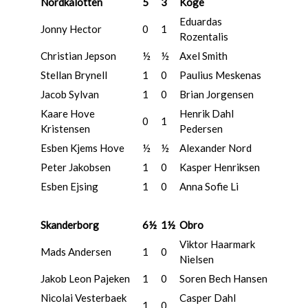
Nordkalotten
5
3
Koge
Eduardas
Jonny Hector
0
1
Rozentalis
Christian Jepson
½
½
Axel Smith
Stellan Brynell
1
0
Paulius Meskenas
Jacob Sylvan
1
0
Brian Jorgensen
Kaare Hove
Henrik Dahl
0
1
Kristensen
Pedersen
Esben Kjems Hove
½
½
Alexander Nord
Peter Jakobsen
1
0
Kasper Henriksen
Esben Ejsing
1
0
Anna Sofie Li
Skanderborg
6½
1½
Obro
Viktor Haarmark
Mads Andersen
1
0
Nielsen
Jakob Leon Pajeken
1
0
Soren Bech Hansen
Nicolai Vesterbaek
Casper Dahl
1
0