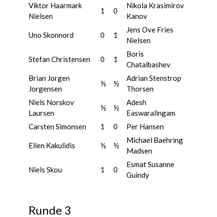
Viktor Haarmark
Nikola Krasimirov
1
0
Nielsen
Kanov
Jens Ove Fries
Uno Skonnord
0
1
Nielsen
Boris
Stefan Christensen
0
1
Chatalbashev
Brian Jorgen
Adrian Stenstrop
½
½
Jorgensen
Thorsen
Niels Norskov
Adesh
½
½
Laursen
Easwaralingam
Carsten Simonsen
1
0
Per Hansen
Michael Baehring
Ellen Kakulidis
½
½
Madsen
Esmat Susanne
Niels Skou
1
0
Guindy
Runde 3