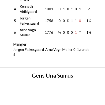
Kenneth
4
1801
0
1
0
*
0
1
2
Abildgaard
Jorgen
5
1756
0
0
½
1
*
0
1½
Falkesgaard
Arne Vagn
6
1776
½
0
0
0
1
*
1½
Moller
Mangler
Jorgen Falkesgaard-Arne Vagn Moller 0-1, runde
4
Gens Una Sumus