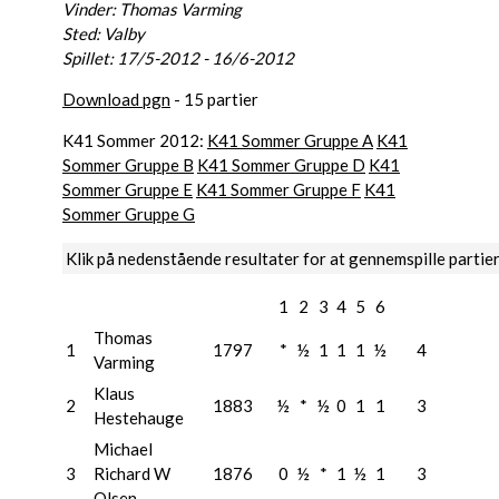
Vinder: Thomas Varming
Sted: Valby
Spillet: 17/5-2012 - 16/6-2012
Download pgn
- 15 partier
K41 Sommer 2012:
K41 Sommer Gruppe A
K41
Sommer Gruppe B
K41 Sommer Gruppe D
K41
Sommer Gruppe E
K41 Sommer Gruppe F
K41
Sommer Gruppe G
Klik på nedenstående resultater for at gennemspille partie
1
2
3
4
5
6
Thomas
1
1797
*
½
1
1
1
½
4
Varming
Klaus
2
1883
½
*
½
0
1
1
3
Hestehauge
Michael
3
Richard W
1876
0
½
*
1
½
1
3
Olsen