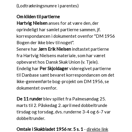
(Lodtrækningsnumre i parentes)
Om kilden til partierne
Hartvig Nielsen
anses for at være den, der
oprindeligt har samlet partierne sammen, jf.
korrespondancen i dokumentet ovenfor "DM 1956
Bogen der ikke blev til noget".
Senere har
Jørn Erik Nielsen
indtastet partierne
fra Hartvig Nielsens materiale, som har været
opbevaret hos Dansk Skak Union (v. Tjele).
Endelig har
Per Skjoldager
videregivet partierne
til Danbase samt bevaret korrespondancen om det
ikke-gennemførte bog-projekt om DM 1956, se
dokumentet ovenfor.
De 11 runder
blev spillet fra Palmesøndag 25.
marts til 2. Påskedag 2. april med dobbeltrunde
tirsdag og torsdag, dvs. runderne 3-4 og 6-7 var
dobbeltrunder.
Omtale i Skakbladet 1956 nr. 5 s. 1
-
direkte link