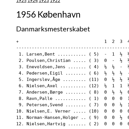
1925
1924
1923
1922
1956 København
Danmarksmesterskabet
+                                 1  2  3  4
--------------------------------------------
 1. Larsen,Bent ........... ( 5)  -  1  ½  ½
 2. Poulsen,Christian ..... ( 3)  0  -  ½  ½
 3. Enevoldsen,Jens ....... ( 4)  ½  ½  -  ½
 4. Pedersen,Eigil ........ ( 6)  ½  ½  ½  -
 5. Ingerslev,Åge ......... (11)  0  ½  ½  ½
 6. Nielsen,Axel .......... (12)  ½  1  1  ½
 7. Andersen,Børge ........ ( 8)  0  ½  ½  0
 8. Ravn,Palle ............ ( 1)  0  0  0  1
 9. Petersen,Svend ........ ( 7)  0  0  ½  1
10. Nielsen,E. Verner ..... (10)  0  0  0  0
11. Norman-Hansen,Holger .. ( 9)  0  0  ½  0
12. Nielsen,Hartvig ....... ( 2)  0  0  0  