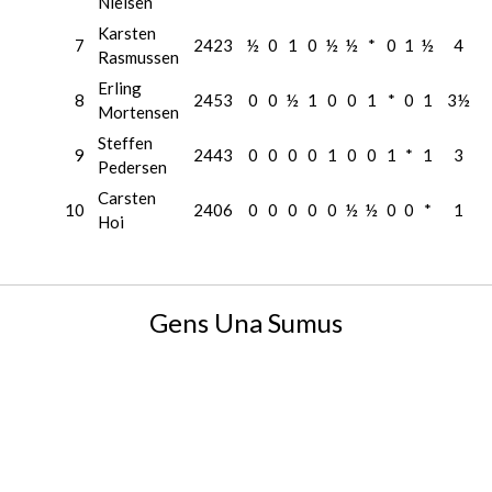
Nielsen
Karsten
7
2423
½
0
1
0
½
½
*
0
1
½
4
Rasmussen
Erling
8
2453
0
0
½
1
0
0
1
*
0
1
3½
Mortensen
Steffen
9
2443
0
0
0
0
1
0
0
1
*
1
3
Pedersen
Carsten
10
2406
0
0
0
0
0
½
½
0
0
*
1
Hoi
Gens Una Sumus