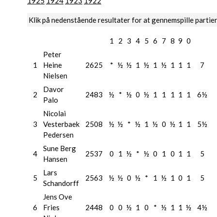
1925
1924
1923
1922
Klik på nedenstående resultater for at gennemspille partie
1
2
3
4
5
6
7
8
9
0
Peter
1
Heine
2625
*
½
½
1
½
1
½
1
1
1
7
Nielsen
Davor
2
2483
½
*
½
0
½
1
1
1
1
1
6½
Palo
Nicolai
3
Vesterbaek
2508
½
½
*
½
1
½
0
½
1
1
5½
Pedersen
Sune Berg
4
2537
0
1
½
*
½
0
1
0
1
1
5
Hansen
Lars
5
2563
½
½
0
½
*
1
½
1
0
1
5
Schandorff
Jens Ove
6
Fries
2448
0
0
½
1
0
*
½
1
1
½
4½