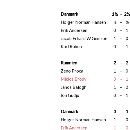
Danmark
1½
-
2½
Holger Norman Hansen
½
-
½
Erik Andersen
0
-
1
Jacob Erhard W Gemzoe
1
-
0
Karl Ruben
0
-
1
Rumnien
2
-
2
Zeno Proca
1
-
0
Miklos Brody
0
-
1
Janos Balogh
1
-
0
Ion Gudju
0
-
1
Danmark
3
-
1
Holger Norman Hansen
1
-
0
Erik Andersen
1
-
0