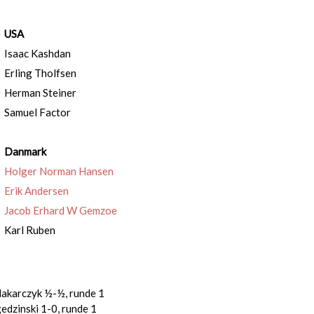
USA
Isaac Kashdan
Erling Tholfsen
Herman Steiner
Samuel Factor
Danmark
Holger Norman Hansen
Erik Andersen
Jacob Erhard W Gemzoe
Karl Ruben
akarczyk ½-½, runde 1
dzinski 1-0, runde 1