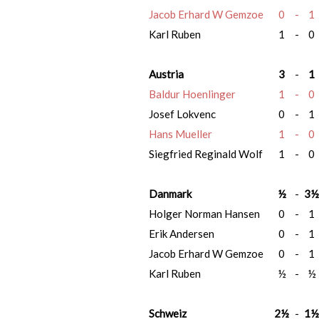
Jacob Erhard W Gemzoe
0
-
1
Karl Ruben
1
-
0
Austria
3
-
1
Baldur Hoenlinger
1
-
0
Josef Lokvenc
0
-
1
Hans Mueller
1
-
0
Siegfried Reginald Wolf
1
-
0
Danmark
½
-
3½
Holger Norman Hansen
0
-
1
Erik Andersen
0
-
1
Jacob Erhard W Gemzoe
0
-
1
Karl Ruben
½
-
½
Schweiz
2½
-
1½