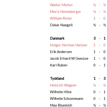
Walter Michel
½
-
½
Moriz Henneberger
½
-
½
William Rivier
1
-
0
Oskar Naegeli
½
-
½
Danmark
3
-
1
Holger Norman Hansen
1
-
0
Erik Andersen
1
-
0
Jacob Erhard W Gemzoe
1
-
0
Karl Ruben
0
-
1
Tyskland
1
-
3
Heinrich Wagner
½
-
½
Wilhelm Hilse
0
-
1
Wilhelm Schoenmann
0
-
1
Max Bluemich
½
-
½