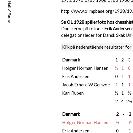
1972
1970
1969
1968
1966
1966
http://www.olimpbase.org/1928/19
Se OL 1928 spillerfoto hos chesshis
Danskerne på fotoet:
Erik Andersen
delegationsleder for Dansk Skak Uni
Klik på nedenstående resultater for 
Danmark
1
2
3
Holger Norman Hansen
½
1
0
Erik Andersen
0
1
1
Jacob Erhard W Gemzoe
1
1
1
Karl Ruben
½
1
½
2
4
2½
Danmark
2
-
2
Holger Norman Hansen
½
-
½
Erik Andersen
0
-
1