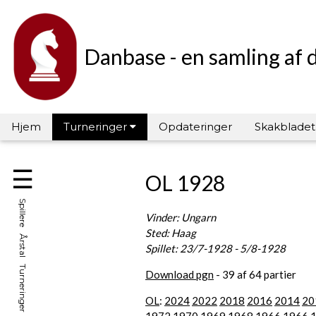
Danbase - en samling af 
Hjem
Turneringer
Opdateringer
Skakbladet
☰
OL 1928
Spillere Årstal Turneringer Hall of Fame
Vinder: Ungarn
Sted: Haag
Spillet: 23/7-1928 - 5/8-1928
Download pgn
- 39 af 64 partier
OL
:
2024
2022
2018
2016
2014
20