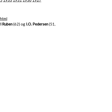
5
1933
1931
1930
1927
.html
l Ruben
(62) og
I.O. Pedersen
(51,