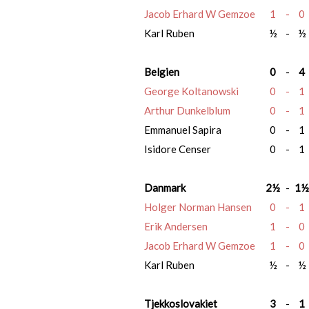
Jacob Erhard W Gemzoe
1
-
0
Karl Ruben
½
-
½
Belgien
0
-
4
George Koltanowski
0
-
1
Arthur Dunkelblum
0
-
1
Emmanuel Sapira
0
-
1
Isidore Censer
0
-
1
Danmark
2½
-
1½
Holger Norman Hansen
0
-
1
Erik Andersen
1
-
0
Jacob Erhard W Gemzoe
1
-
0
Karl Ruben
½
-
½
Tjekkoslovakiet
3
-
1