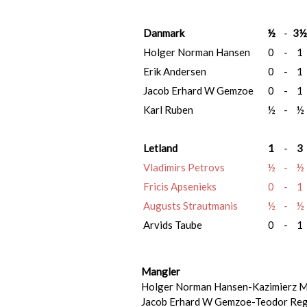
Danmark
½
-
3½
Holger Norman Hansen
0
-
1
Erik Andersen
0
-
1
Jacob Erhard W Gemzoe
0
-
1
Karl Ruben
½
-
½
Letland
1
-
3
Vladimirs Petrovs
½
-
½
Fricis Apsenieks
0
-
1
Augusts Strautmanis
½
-
½
Arvids Taube
0
-
1
Mangler
Holger Norman Hansen-Kazimierz M
Jacob Erhard W Gemzoe-Teodor Rege