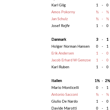
Karl Gilg
1
-
0
Amos Pokorny
½
-
½
Jan Schulz
½
-
½
Josef Rejfir
1
-
0
Danmark
3
-
1
Holger Norman Hansen
0
-
1
Erik Andersen
1
-
0
Jacob Erhard W Gemzoe
1
-
0
Karl Ruben
1
-
0
Italien
1½
-
2½
Mario Monticelli
0
-
1
Antonio Sacconi
½
-
½
Giulio De Nardo
1
-
0
Davide Marotti
0
-
1