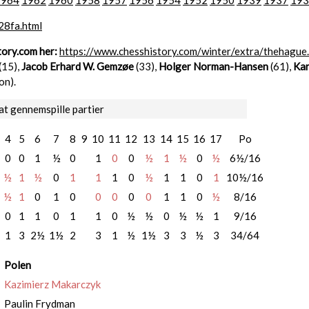
1964
1962
1960
1958
1957
1956
1954
1952
1950
1939
1937
193
28fa.html
tory.com her:
https://www.chesshistory.com/winter/extra/thehague
(15),
Jacob Erhard W. Gemzøe
(33),
Holger Norman-Hansen
(61),
Kar
on).
at gennemspille partier
4
5
6
7
8
9
10
11
12
13
14
15
16
17
Po
0
0
1
½
0
1
0
0
½
1
½
0
½
6½/16
½
1
½
0
1
1
1
0
½
1
1
0
1
10½/16
½
1
0
1
0
0
0
0
0
1
1
0
½
8/16
0
1
1
0
1
1
0
½
½
0
½
½
1
9/16
1
3
2½
1½
2
3
1
½
1½
3
3
½
3
34/64
Polen
Kazimierz Makarczyk
Paulin Frydman