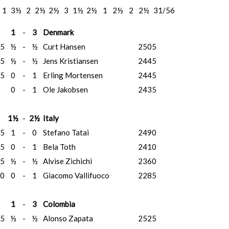
1
3½
2
2½
2½
3
1½
2½
1
2½
2
2½
31/56
1
-
3
Denmark
5
½
-
½
Curt Hansen
2505
5
½
-
½
Jens Kristiansen
2445
5
0
-
1
Erling Mortensen
2445
0
-
1
Ole Jakobsen
2435
1½
-
2½
Italy
5
1
-
0
Stefano Tatai
2490
5
0
-
1
Bela Toth
2410
5
½
-
½
Alvise Zichichi
2360
0
0
-
1
Giacomo Vallifuoco
2285
1
-
3
Colombia
5
½
-
½
Alonso Zapata
2525