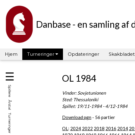
Danbase - en samling af 
Hjem
Turneringer
Opdateringer
Skakbladet
☰
OL 1984
Spillere Årstal Turneringer Hall of Fame
Vinder: Sovjetunionen
Sted: Thessaloniki
Spillet: 19/11-1984 - 4/12-1984
Download pgn
- 56 partier
OL
:
2024
2022
2018
2016
2014
20