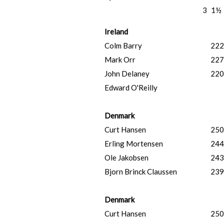
3
1½
Ireland
Colm Barry
222
Mark Orr
227
John Delaney
220
Edward O'Reilly
Denmark
Curt Hansen
250
Erling Mortensen
244
Ole Jakobsen
243
Bjorn Brinck Claussen
239
Denmark
Curt Hansen
250