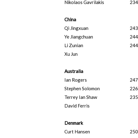
Nikolaos Gavrilakis
234
China
Qi Jingxuan
243
Ye Jiangchuan
244
Li Zunian
244
Xu Jun
Australia
Ian Rogers
247
Stephen Solomon
226
Terrey Ian Shaw
235
David Ferris
Denmark
Curt Hansen
250