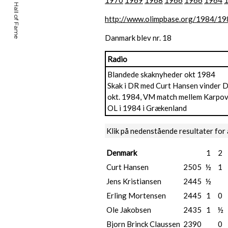
1970
1969
1968
1966
1966
1964
http://www.olimpbase.org/1984/19
Danmark blev nr. 18
Radio
Blandede skaknyheder okt 1984
Skak i DR med Curt Hansen vinder D
okt. 1984, VM match mellem Karpov
OL i 1984 i Grækenland
Klik på nedenstående resultater for 
Denmark
1
2
Curt Hansen
2505
½
1
Jens Kristiansen
2445
½
Erling Mortensen
2445
1
0
Ole Jakobsen
2435
1
½
Bjorn Brinck Claussen
2390
0