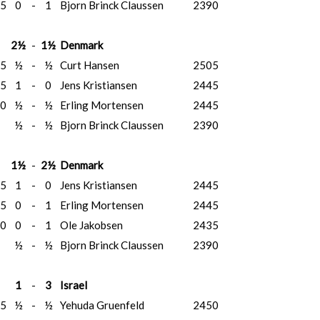
5
0
-
1
Bjorn Brinck Claussen
2390
2½
-
1½
Denmark
5
½
-
½
Curt Hansen
2505
5
1
-
0
Jens Kristiansen
2445
0
½
-
½
Erling Mortensen
2445
½
-
½
Bjorn Brinck Claussen
2390
1½
-
2½
Denmark
5
1
-
0
Jens Kristiansen
2445
5
0
-
1
Erling Mortensen
2445
0
0
-
1
Ole Jakobsen
2435
½
-
½
Bjorn Brinck Claussen
2390
1
-
3
Israel
5
½
-
½
Yehuda Gruenfeld
2450