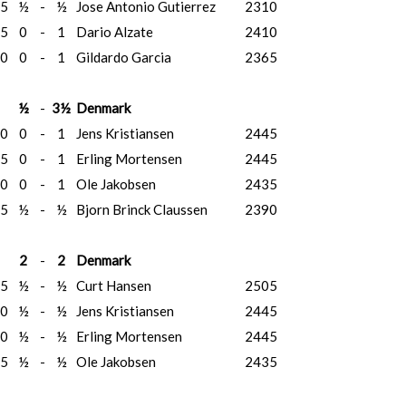
5
½
-
½
Jose Antonio Gutierrez
2310
5
0
-
1
Dario Alzate
2410
0
0
-
1
Gildardo Garcia
2365
½
-
3½
Denmark
0
0
-
1
Jens Kristiansen
2445
5
0
-
1
Erling Mortensen
2445
0
0
-
1
Ole Jakobsen
2435
5
½
-
½
Bjorn Brinck Claussen
2390
2
-
2
Denmark
5
½
-
½
Curt Hansen
2505
0
½
-
½
Jens Kristiansen
2445
0
½
-
½
Erling Mortensen
2445
5
½
-
½
Ole Jakobsen
2435