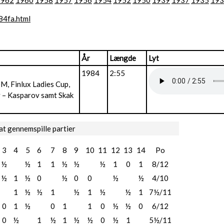
1962
1960
1958
1957
1956
1954
1952
1950
1939
1937
1935
193
84fa.html
År
Længde
Lyt
1984
2:55
M, Finlux Ladies Cup,
 – Kasparov samt Skak
at gennemspille partier
3
4
5
6
7
8
9
10
11
12
13
14
Po
½
½
1
1
½
½
½
1
0
1
8/12
½
1
½
0
½
0
0
½
½
4/10
1
½
½
1
½
1
½
½
1
7½/11
0
1
½
0
1
1
0
½
½
0
6/12
0
½
1
½
1
½
½
0
½
1
5½/11