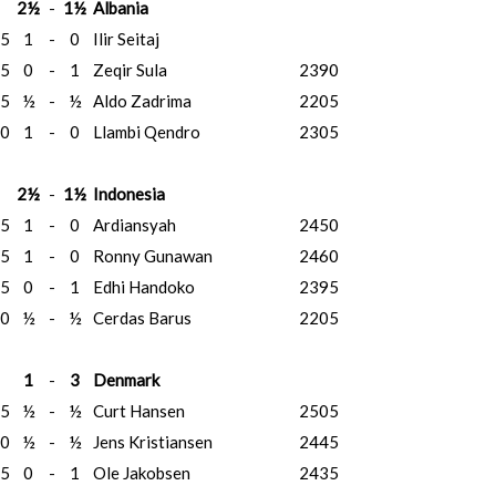
2½
-
1½
Albania
5
1
-
0
Ilir Seitaj
5
0
-
1
Zeqir Sula
2390
5
½
-
½
Aldo Zadrima
2205
0
1
-
0
Llambi Qendro
2305
2½
-
1½
Indonesia
5
1
-
0
Ardiansyah
2450
5
1
-
0
Ronny Gunawan
2460
5
0
-
1
Edhi Handoko
2395
0
½
-
½
Cerdas Barus
2205
1
-
3
Denmark
5
½
-
½
Curt Hansen
2505
0
½
-
½
Jens Kristiansen
2445
5
0
-
1
Ole Jakobsen
2435