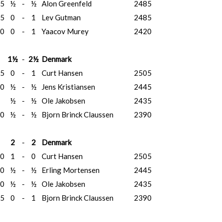
5
½
-
½
Alon Greenfeld
2485
5
0
-
1
Lev Gutman
2485
0
0
-
1
Yaacov Murey
2420
1½
-
2½
Denmark
5
0
-
1
Curt Hansen
2505
0
½
-
½
Jens Kristiansen
2445
½
-
½
Ole Jakobsen
2435
0
½
-
½
Bjorn Brinck Claussen
2390
2
-
2
Denmark
0
1
-
0
Curt Hansen
2505
0
½
-
½
Erling Mortensen
2445
0
½
-
½
Ole Jakobsen
2435
5
0
-
1
Bjorn Brinck Claussen
2390