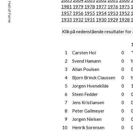
2005
2004
2003
2002
2001
2000
1981
1979
1978
1977
1976
1975
1957
1956
1955
1954
1953
1952
1933
1932
1931
1930
1929
1928
Klik på nedenstående resultater for 
1
Carsten Hoi
0
2
Svend Hamann
0
3
Allan Poulsen
0
4
Bjorn Brinck Claussen
0
5
Jorgen Hvenekilde
0
6
Steen Fedder
0
7
Jens Kristiansen
0
8
Peter Gallmeyer
0
9
Jorgen Nielsen
0
10
Henrik Sorensen
0