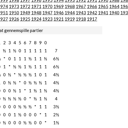
1999
1998
1997
1996
1995
1994
1993
1992
1991
1990
1988
198
1974
1973
1972
1971
1970
1969
1968
1967
1966
1965
1964
196
1951
1950
1949
1948
1947
1946
1944
1943
1942
1941
1940
193
1927
1926
1925
1924
1923
1921
1919
1918
1917
at gennemspille partier
1
2
3
4
5
6
7
8
9
0
*
½
1
½
0
1
1
1
1
1
7
½
*
0
1
1
1
½
1
1
½
6½
0
1
*
½
½
1
½
1
1
1
6½
½
0
½
*
½
½
½
1
0
1
4½
1
0
½
½
*
0
½
½
½
1
4½
0
0
0
½
1
*
1
½
1
½
4½
0
½
½
½
½
0
*
½
1
½
4
0
0
0
0
½
½
½
*
1
1
3½
0
0
0
1
½
0
0
0
*
1
2½
0
½
0
0
0
½
½
0
0
*
1½