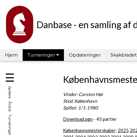
Danbase - en samling af 
Hjem
Turneringer
Opdateringer
Skakbladet
☰
Københavnsmeste
Spillere Årstal Turneringer Hall of Fame
Vinder: Carsten Høi
Sted: København
Spillet: 1/1-1980
Download pgn
- 45 partier
Københavnsmesterskaber
:
2025
20