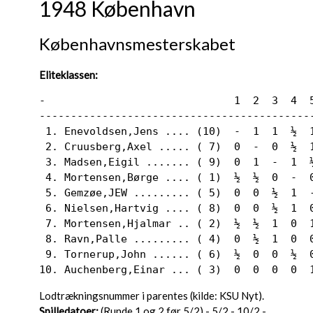
1948 København
Københavnsmesterskabet
Eliteklassen:
-                              1  2  3  4  5
--------------------------------------------
 1. Enevoldsen,Jens .... (10)  -  1  1  ½  1
 2. Cruusberg,Axel ..... ( 7)  0  -  0  ½  1
 3. Madsen,Eigil ....... ( 9)  0  1  -  1  ½
 4. Mortensen,Børge .... ( 1)  ½  ½  0  -  0
 5. Gemzøe,JEW ......... ( 5)  0  0  ½  1  -
 6. Nielsen,Hartvig .... ( 8)  0  0  ½  1  0
 7. Mortensen,Hjalmar .. ( 2)  ½  ½  1  0  1
 8. Ravn,Palle ......... ( 4)  0  ½  1  0  0
 9. Tornerup,John ...... ( 6)  ½  0  0  ½  0
10. Auchenberg,Einar ... ( 3)  0  0  0  0  
Lodtrækningsnummer i parentes (kilde: KSU Nyt).
Spilledatoer:
(Runde 1 og 2 før 5/2) - 5/2 - 10/2 -