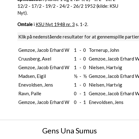
12/2 - 17/2 - 19/2 - 24/2 - 26/2 1952 (kilde: KSU
Nyt).
Omtale
i
KSU Nyt 1948 nr. 3
s. 1-2.
Klik på nedenstående resultater for at gennemspille partie
Gemzoe, Jacob Erhard W
1
-
0
Tornerup, John
Cruusberg, Axel
1
-
0
Gemzoe, Jacob Erhard 
Gemzoe, Jacob Erhard W
1
-
0
Nielsen, Hartvig
Madsen, Eigil
½
-
½
Gemzoe, Jacob Erhard 
Enevoldsen, Jens
1
-
0
Nielsen, Hartvig
Ravn, Palle
0
-
1
Gemzoe, Jacob Erhard 
Gemzoe, Jacob Erhard W
0
-
1
Enevoldsen, Jens
Gens Una Sumus