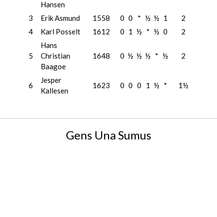
Hansen
3
Erik Asmund
1558
0
0
*
½
½
1
2
4
Karl Posselt
1612
0
1
½
*
½
0
2
Hans
5
Christian
1648
0
½
½
½
*
½
2
Baagoe
Jesper
6
1623
0
0
0
1
½
*
1½
Kallesen
Gens Una Sumus