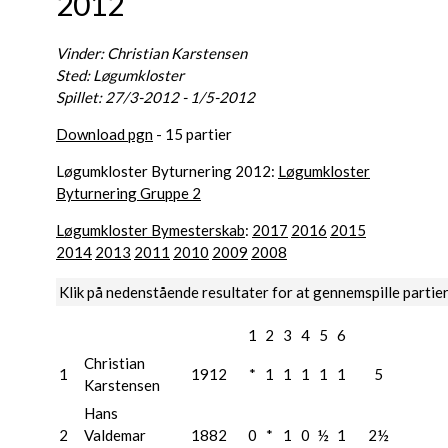
2012
Vinder: Christian Karstensen
Sted: Løgumkloster
Spillet: 27/3-2012 - 1/5-2012
Download pgn
- 15 partier
Løgumkloster Byturnering 2012:
Løgumkloster
Byturnering Gruppe 2
Løgumkloster Bymesterskab
:
2017
2016
2015
2014
2013
2011
2010
2009
2008
Klik på nedenstående resultater for at gennemspille partie
1
2
3
4
5
6
Christian
1
1912
*
1
1
1
1
1
5
Karstensen
Hans
2
Valdemar
1882
0
*
1
0
½
1
2½