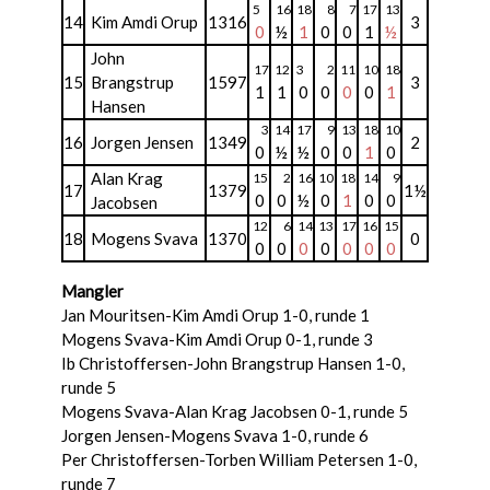
5
16
18
8
7
17
13
14
Kim Amdi Orup
1316
3
0
½
1
0
0
1
½
John
17
12
3
2
11
10
18
15
Brangstrup
1597
3
1
1
0
0
0
0
1
Hansen
3
14
17
9
13
18
10
16
Jorgen Jensen
1349
2
0
½
½
0
0
1
0
Alan Krag
15
2
16
10
18
14
9
17
1379
1½
0
0
½
0
1
0
0
Jacobsen
12
6
14
13
17
16
15
18
Mogens Svava
1370
0
0
0
0
0
0
0
0
Mangler
Jan Mouritsen-Kim Amdi Orup 1-0, runde 1
Mogens Svava-Kim Amdi Orup 0-1, runde 3
Ib Christoffersen-John Brangstrup Hansen 1-0,
runde 5
Mogens Svava-Alan Krag Jacobsen 0-1, runde 5
Jorgen Jensen-Mogens Svava 1-0, runde 6
Per Christoffersen-Torben William Petersen 1-0,
runde 7