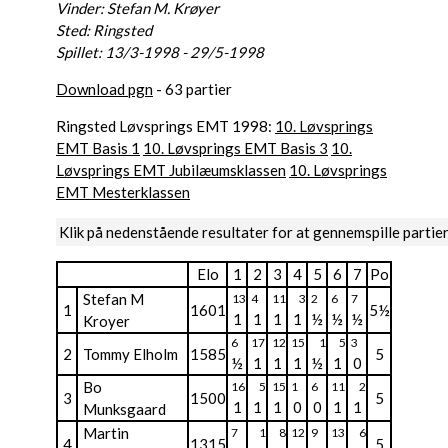
Vinder: Stefan M. Krøyer
Sted: Ringsted
Spillet: 13/3-1998 - 29/5-1998
Download pgn
- 63 partier
Ringsted Løvsprings EMT 1998:
10. Løvsprings
EMT Basis 1
10. Løvsprings EMT Basis 3
10.
Løvsprings EMT Jubilæumsklassen
10. Løvsprings
EMT Mesterklassen
Klik på nedenstående resultater for at gennemspille partie
Elo
1
2
3
4
5
6
7
Po
Stefan M
13
4
11
3
2
6
7
1
1601
5½
1
1
1
1
½
½
½
Kroyer
6
17
12
15
1
5
3
2
Tommy Elholm
1585
5
½
1
1
1
½
1
0
Bo
16
5
15
1
6
11
2
3
1500
5
1
1
1
0
0
1
1
Munksgaard
Martin
7
1
8
12
9
13
6
4
1315
5