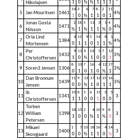
1
0
½
½
1
1
1
Nikolajsen
14
3
6
7
8
2
11
5
Jan Mouritsen
1461
4½
1
0
½
1
1
0
1
Jonas Gosta
2
18
5
11
3
1
4
6
1471
4½
½
1
½
1
1
½
0
Nilsson
Orla Lind
4
13
9
5
14
8
1
7
1384
4½
0
1
1
0
1
1
½
Mortensen
Per
9
11
4
14
5
7
12
8
1432
3½
1
0
½
1
0
0
1
Christoffersen
8
10
7
16
4
12
17
9
Soren3 Jensen
1306
3½
0
1
0
1
0
½
1
Dan Bronnum
11
9
13
17
12
15
16
10
1439
3½
0
0
½
1
0
1
1
Jensen
Ib
10
8
1
6
15
3
5
11
1341
3
1
1
0
0
1
0
0
Christoffersen
Torben
18
15
2
4
10
9
8
12
William
1398
3
1
0
0
½
1
½
0
Petersen
Mikael
1
7
10
18
16
4
14
13
1400
3
0
0
½
1
1
0
½
Skovgaard