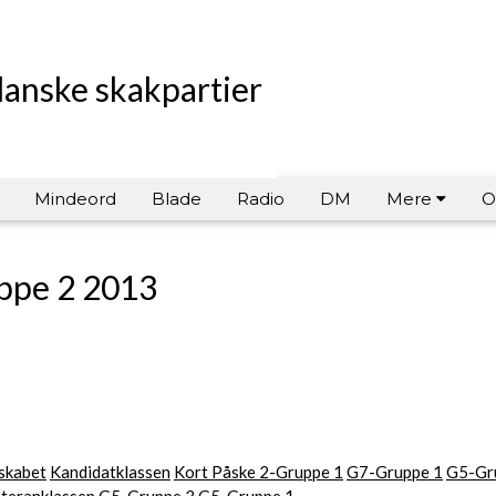
danske skakpartier
Mindeord
Blade
Radio
DM
Mere
O
uppe 2 2013
skabet
Kandidatklassen
Kort Påske 2-Gruppe 1
G7-Gruppe 1
G5-Gr