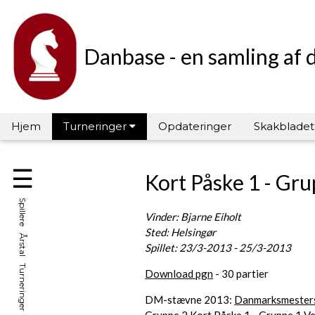
Danbase - en samling af 
Hjem
Turneringer
Opdateringer
Skakbladet
☰
Kort Påske 1 - Gr
Spillere Årstal Turneringer Hall of Fame
Vinder: Bjarne Eiholt
Sted: Helsingør
Spillet: 23/3-2013 - 25/3-2013
Download pgn
- 30 partier
DM-stævne 2013:
Danmarksmester