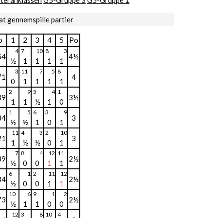
teranklassen
G5-Gruppe 3
G5-Gruppe 1
at gennemspille partier
o
1
2
3
4
5
Po
4
7
10
8
3
54
4½
½
1
1
1
1
3
11
7
5
8
71
4
0
1
1
1
1
2
9
5
4
1
39
3½
1
1
½
1
0
1
5
6
3
9
34
3
½
½
1
0
1
11
4
3
2
10
21
3
1
½
½
0
1
7
8
4
12
11
39
2½
½
0
0
1
1
6
1
2
11
12
84
2½
½
0
0
1
1
10
6
9
1
2
73
2½
½
1
1
0
0
12
3
8
10
4