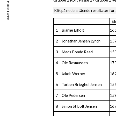
Gruppe 2
Kort Påske 1 - Gruppe 1
Ve
Klik på nedenstående resultater for 
El
1
Bjarne Eiholt
16
2
Jonathan Jensen Lynch
15
3
Mads Bonde Raad
15
4
Ole Rasmussen
17
5
Jakob Werner
16
6
Torben Brieghel Jensen
15
7
Ole Pedersen
15
8
Simon Stibolt Jensen
16