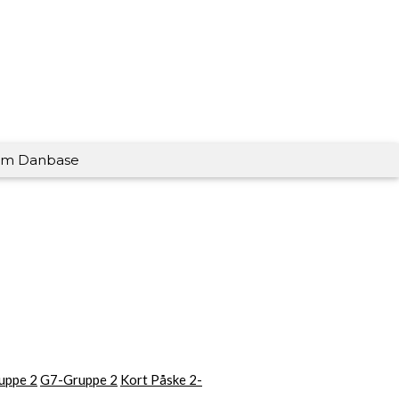
m Danbase
uppe 2
G7-Gruppe 2
Kort Påske 2-