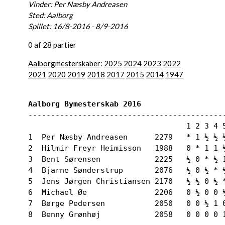
Vinder: Per Næsby Andreasen
Sted: Aalborg
Spillet: 16/8-2016 - 8/9-2016
0 af 28 partier
Aalborgmesterskaber
:
2025
2024
2023
2022
2021
2020
2019
2018
2017
2015
2014
1947
Aalborg Bymesterskab 2016
--------------------------------------------
                                   1 2 3 4 5
1  Per Næsby Andreasen      2279   * 1 ½ ½ ½
2  Hilmir Freyr Heimisson   1988   0 * 1 1 ½
3  Bent Sørensen            2225   ½ 0 * ½ 1
4  Bjarne Sønderstrup       2076   ½ 0 ½ * ½
5  Jens Jørgen Christiansen 2170   ½ ½ 0 ½ *
6  Michael Øe               2206   0 ½ 0 0 ½
7  Børge Pedersen           2050   0 0 ½ 1 0
8  Benny Grønhøj            2058   0 0 0 0 1