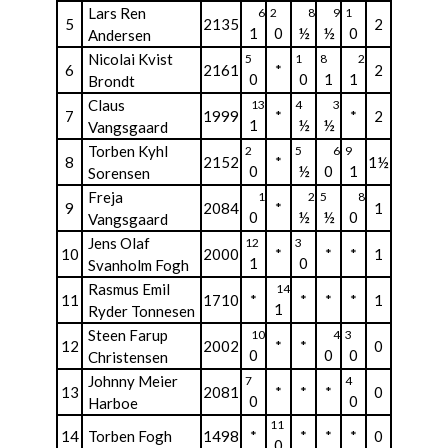
Lars Ren
6
2
8
9
1
5
2135
2
1
0
½
½
0
Andersen
Nicolai Kvist
5
1
8
2
6
2161
*
2
0
0
1
1
Brondt
Claus
13
4
3
7
1999
*
*
2
1
½
½
Vangsgaard
Torben Kyhl
2
5
6
9
8
2152
*
1½
0
½
0
1
Sorensen
Freja
1
2
5
8
9
2084
*
1
0
½
½
0
Vangsgaard
Jens Olaf
12
3
10
2000
*
*
*
1
1
0
Svanholm Fogh
Rasmus Emil
14
11
1710
*
*
*
*
1
1
Ryder Tonnesen
Steen Farup
10
4
3
12
2002
*
*
0
0
0
0
Christensen
Johnny Meier
7
4
13
2081
*
*
*
0
0
0
Harboe
11
14
Torben Fogh
1498
*
*
*
*
0
0