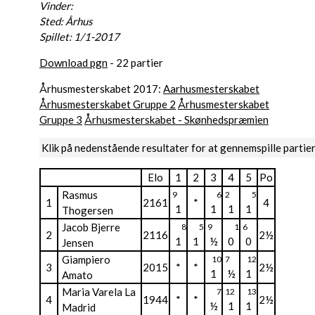
Vinder:
Sted: Århus
Spillet: 1/1-2017
Download pgn
- 22 partier
Århusmesterskabet 2017:
Aarhusmesterskabet
Århusmesterskabet Gruppe 2
Århusmesterskabet
Gruppe 3
Århusmesterskabet - Skønhedspræmien
Klik på nedenstående resultater for at gennemspille partie
Elo
1
2
3
4
5
Po
Rasmus
9
6
2
5
1
2161
*
4
1
1
1
1
Thogersen
Jacob Bjerre
8
5
9
1
6
2
2116
2½
1
1
½
0
0
Jensen
Giampiero
10
7
12
3
2015
*
*
2½
1
½
1
Amato
Maria Varela La
7
12
13
4
1944
*
*
2½
½
1
1
Madrid