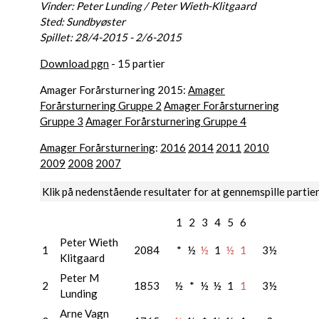
Vinder: Peter Lunding / Peter Wieth-Klitgaard
Sted: Sundbyøster
Spillet: 28/4-2015 - 2/6-2015
Download pgn
- 15 partier
Amager Forårsturnering 2015:
Amager
Forårsturnering Gruppe 2
Amager Forårsturnering
Gruppe 3
Amager Forårsturnering Gruppe 4
Amager Forårsturnering
:
2016
2014
2011
2010
2009
2008
2007
Klik på nedenstående resultater for at gennemspille partie
1
2
3
4
5
6
Peter Wieth
1
2084
*
½
½
1
½
1
3½
Klitgaard
Peter M
2
1853
½
*
½
½
1
1
3½
Lunding
Arne Vagn