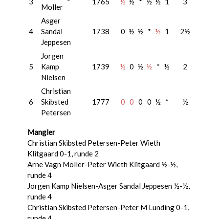
3
1765
½
½
*
½
½
1
3
Moller
Asger
4
Sandal
1738
0
½
½
*
½
1
2½
Jeppesen
Jorgen
5
Kamp
1739
½
0
½
½
*
½
2
Nielsen
Christian
6
Skibsted
1777
0
0
0
0
½
*
½
Petersen
Mangler
Christian Skibsted Petersen-Peter Wieth
Klitgaard 0-1, runde 2
Arne Vagn Moller-Peter Wieth Klitgaard ½-½,
runde 4
Jorgen Kamp Nielsen-Asger Sandal Jeppesen ½-½,
runde 4
Christian Skibsted Petersen-Peter M Lunding 0-1,
runde 4