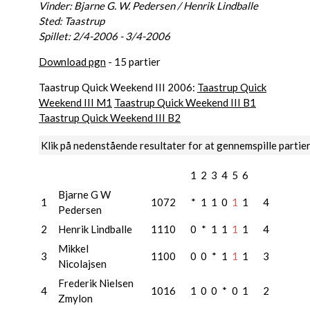
Vinder: Bjarne G. W. Pedersen / Henrik Lindballe
Sted: Taastrup
Spillet: 2/4-2006 - 3/4-2006
Download pgn
- 15 partier
Taastrup Quick Weekend III 2006:
Taastrup Quick
Weekend III M1
Taastrup Quick Weekend III B1
Taastrup Quick Weekend III B2
Klik på nedenstående resultater for at gennemspille partie
1
2
3
4
5
6
Bjarne G W
1
1072
*
1
1
0
1
1
4
Pedersen
2
Henrik Lindballe
1110
0
*
1
1
1
1
4
Mikkel
3
1100
0
0
*
1
1
1
3
Nicolajsen
Frederik Nielsen
4
1016
1
0
0
*
0
1
2
Zmylon