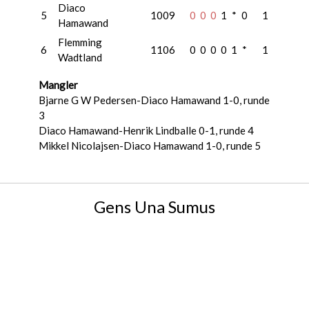
Diaco
5
1009
0
0
0
1
*
0
1
Hamawand
Flemming
6
1106
0
0
0
0
1
*
1
Wadtland
Mangler
Bjarne G W Pedersen-Diaco Hamawand 1-0, runde
3
Diaco Hamawand-Henrik Lindballe 0-1, runde 4
Mikkel Nicolajsen-Diaco Hamawand 1-0, runde 5
Gens Una Sumus