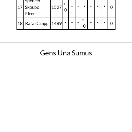
Spencer
1
17
Skoubo
1527
*
*
*
*
*
*
0
0
Elcer
2
18
Rafal Czapp
1489
*
*
*
*
*
*
0
0
Gens Una Sumus