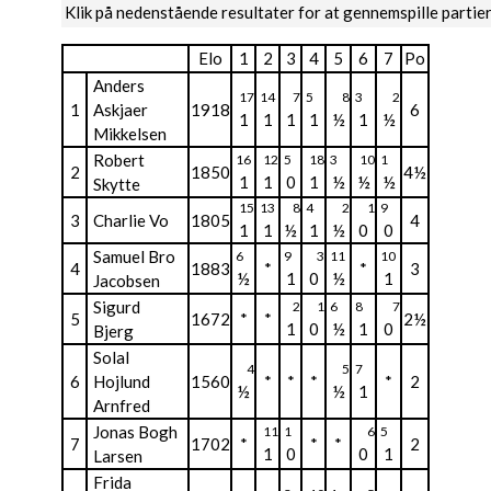
Klik på nedenstående resultater for at gennemspille partie
Elo
1
2
3
4
5
6
7
Po
Anders
17
14
7
5
8
3
2
1
Askjaer
1918
6
1
1
1
1
½
1
½
Mikkelsen
Robert
16
12
5
18
3
10
1
2
1850
4½
1
1
0
1
½
½
½
Skytte
15
13
8
4
2
1
9
3
Charlie Vo
1805
4
1
1
½
1
½
0
0
Samuel Bro
6
9
3
11
10
4
1883
*
*
3
½
1
0
½
1
Jacobsen
Sigurd
2
1
6
8
7
5
1672
*
*
2½
1
0
½
1
0
Bjerg
Solal
4
5
7
6
Hojlund
1560
*
*
*
*
2
½
½
1
Arnfred
Jonas Bogh
11
1
6
5
7
1702
*
*
*
2
1
0
0
1
Larsen
Frida