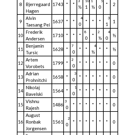
3
10
1
5
8
Bjerregaard
1743
*
*
*
2
½
1
½
0
Hagen
Alvin
4
3
9
1637
*
*
*
*
*
1
0
1
Taesang Pei
Frederik
8
2
4
10
1710
*
*
*
*
½
0
½
0
Andersen
Benjamin
7
4
11
1628
*
*
*
*
*
½
0
½
Tursic
Artem
2
12
1799
*
*
*
*
*
*
0
0
Vorobets
Adrian
3
13
1658
*
*
*
*
*
*
0
0
Prohnitchi
Nikolaj
1
14
1564
*
*
*
*
*
*
0
0
Bavelski
Vishnu
3
15
1486
*
*
*
*
*
*
0
0
Rajesh
August
2
16
Ronbak
1561
*
*
*
*
*
*
0
0
Jorgensen