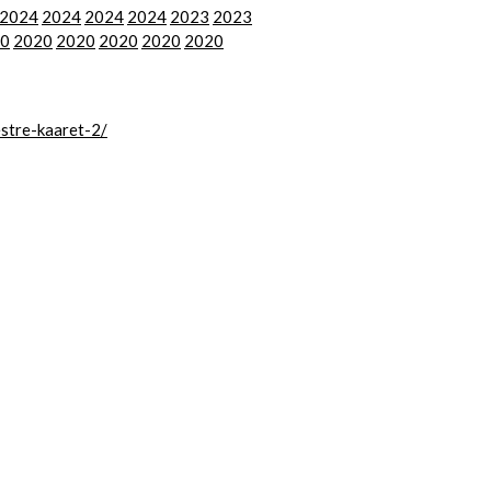
2024
2024
2024
2024
2023
2023
0
2020
2020
2020
2020
2020
stre-kaaret-2/