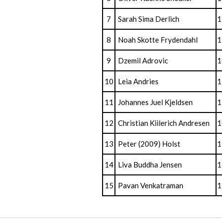
7
Sarah Sima Derlich
1
8
Noah Skotte Frydendahl
1
9
Dzemil Adrovic
1
10
Leia Andries
1
11
Johannes Juel Kjeldsen
1
12
Christian Kiilerich Andresen
1
13
Peter (2009) Holst
1
14
Liva Buddha Jensen
1
15
Pavan Venkatraman
1