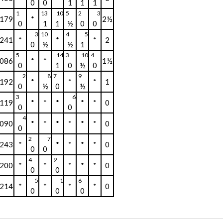
0
0
1
1
1
1
13
10
5
2
3
179
*
2½
0
1
1
½
0
0
3
10
4
5
241
*
*
*
2
0
½
½
1
5
14
3
10
4
086
*
*
1½
0
1
0
½
0
2
8
7
9
192
*
*
*
1
0
½
0
½
3
6
119
*
*
*
*
*
0
0
0
4
090
*
*
*
*
*
*
0
0
2
7
243
*
*
*
*
*
0
0
0
4
9
200
*
*
*
*
*
0
0
0
5
1
6
214
*
*
*
*
0
0
0
0