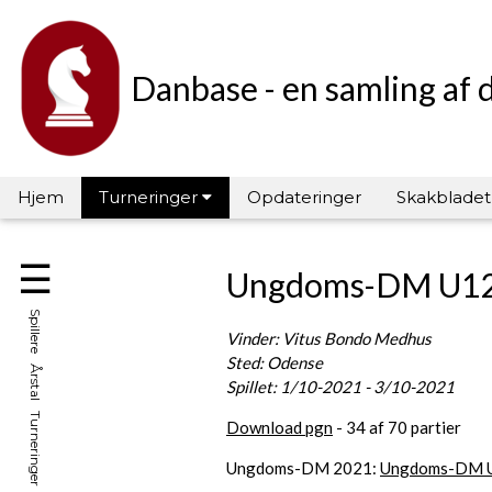
Danbase - en samling af 
Hjem
Turneringer
Opdateringer
Skakbladet
☰
Ungdoms-DM U12
Spillere Årstal Turneringer Hall of Fame
Vinder: Vitus Bondo Medhus
Sted: Odense
Spillet: 1/10-2021 - 3/10-2021
Download pgn
- 34 af 70 partier
Ungdoms-DM 2021:
Ungdoms-DM 