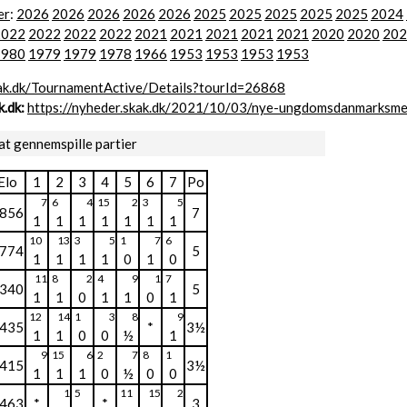
er
:
2026
2026
2026
2026
2026
2025
2025
2025
2025
2025
2024
2022
2022
2022
2022
2021
2021
2021
2021
2021
2020
2020
202
1980
1979
1979
1978
1966
1953
1953
1953
1953
skak.dk/TournamentActive/Details?tourId=26868
.dk:
https://nyheder.skak.dk/2021/10/03/nye-ungdomsdanmarksme
at gennemspille partier
Elo
1
2
3
4
5
6
7
Po
7
6
4
15
2
3
5
856
7
1
1
1
1
1
1
1
10
13
3
5
1
7
6
774
5
1
1
1
1
0
1
0
11
8
2
4
9
1
7
340
5
1
1
0
1
1
0
1
12
14
1
3
8
9
435
*
3½
1
1
0
0
½
1
9
15
6
2
7
8
1
415
3½
1
1
1
0
½
0
0
1
5
11
15
2
463
*
*
3