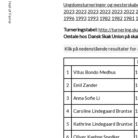
Ungdomsturneringer og mesterskab
2023
2023
2023
2023
2023
2022
1996
1993
1993
1982
1982
1981
Turneringstabel:
http://turnering.
Omtale hos Dansk Skak Union på skak
Klik på nedenstående resultater for 
1
Vitus Bondo Medhus
1
2
Emil Zander
1
3
Anna Sofie Li
1
4
Caroline Lindegaard Bruntse
1
5
Kathrine Lindegaard Bruntse
1
6
Oliver Kaehne Snedker
1