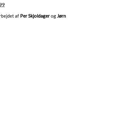
99
arbejdet af
Per Skjoldager
og
Jørn