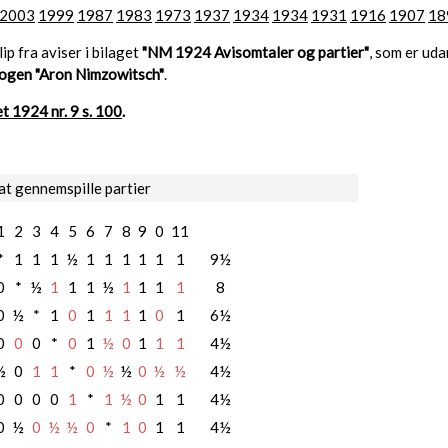
2003
1999
1987
1983
1973
1937
1934
1934
1931
1916
1907
18
lip fra aviser i bilaget
"NM 1924 Avisomtaler og partier"
, som er ud
ogen "Aron Nimzowitsch"
.
t 1924 nr. 9 s. 100
.
at gennemspille partier
1
2
3
4
5
6
7
8
9
0
11
*
1
1
1
½
1
1
1
1
1
1
9½
0
*
½
1
1
1
½
1
1
1
1
8
0
½
*
1
0
1
1
1
1
0
1
6½
0
0
0
*
0
1
½
0
1
1
1
4½
½
0
1
1
*
0
½
½
0
½
½
4½
0
0
0
0
1
*
1
½
0
1
1
4½
0
½
0
½
½
0
*
1
0
1
1
4½