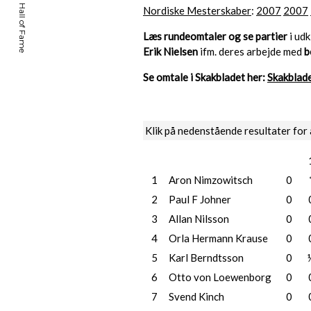
Nordiske Mesterskaber
:
2007
2007
Læs rundeomtaler og se partier
i udk
Erik Nielsen
ifm. deres arbejde med
b
Se omtale i Skakbladet her:
Skakblade
Klik på nedenstående resultater for 
1
Aron Nimzowitsch
0
2
Paul F Johner
0
3
Allan Nilsson
0
4
Orla Hermann Krause
0
5
Karl Berndtsson
0
6
Otto von Loewenborg
0
7
Svend Kinch
0