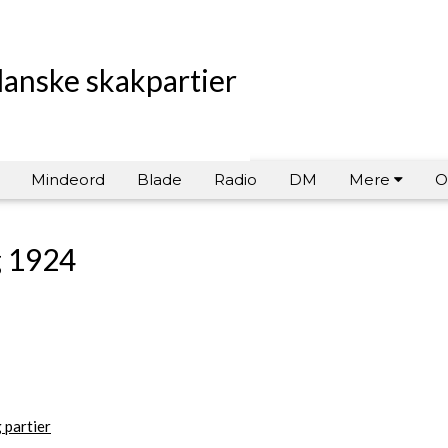
danske skakpartier
Mindeord
Blade
Radio
DM
Mere
O
g 1924
 partier