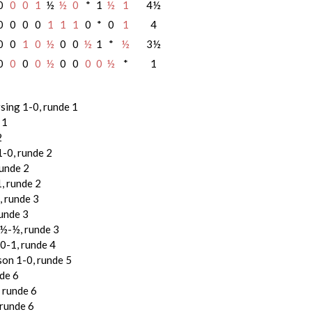
0
0
0
1
½
½
0
*
1
½
1
4½
0
0
0
0
1
1
1
0
*
0
1
4
0
0
1
0
½
0
0
½
1
*
½
3½
0
0
0
0
½
0
0
0
0
½
*
1
ing 1-0, runde 1
 1
2
-0, runde 2
runde 2
, runde 2
 runde 3
unde 3
½-½, runde 3
0-1, runde 4
on 1-0, runde 5
de 6
 runde 6
 runde 6