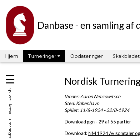
Danbase - en samling af 
Hjem
Turneringer
Opdateringer
Skakbladet
☰
Nordisk Turnerin
Spillere Årstal Turneringer Hall of Fame
Vinder: Aaron Nimzowitsch
Sted: København
Spillet: 11/8-1924 - 22/8-1924
Download pgn
- 29 af 55 partier
Download:
NM 1924 Avisomtaler og