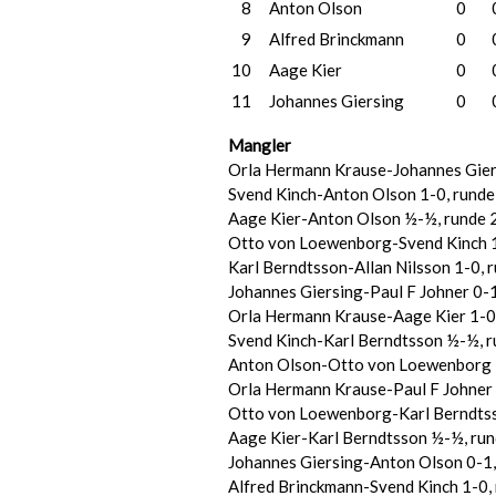
8
Anton Olson
0
9
Alfred Brinckmann
0
10
Aage Kier
0
11
Johannes Giersing
0
Mangler
Orla Hermann Krause-Johannes Giers
Svend Kinch-Anton Olson 1-0, runde
Aage Kier-Anton Olson ½-½, runde 
Otto von Loewenborg-Svend Kinch 1
Karl Berndtsson-Allan Nilsson 1-0, 
Johannes Giersing-Paul F Johner 0-1
Orla Hermann Krause-Aage Kier 1-0,
Svend Kinch-Karl Berndtsson ½-½, r
Anton Olson-Otto von Loewenborg 
Orla Hermann Krause-Paul F Johner 
Otto von Loewenborg-Karl Berndtss
Aage Kier-Karl Berndtsson ½-½, run
Johannes Giersing-Anton Olson 0-1,
Alfred Brinckmann-Svend Kinch 1-0,