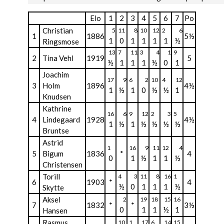
Elo
1
2
3
4
5
6
7
Po
Christian
5
11
8
10
12
2
6
1
1886
5½
1
0
1
1
1
1
½
Ringsmose
13
7
11
3
4
1
9
2
Tina Vehl
1919
5
½
1
1
1
½
0
1
Joachim
17
9
6
2
10
4
12
3
Holm
1896
4½
1
½
1
0
½
½
1
Knudsen
Kathrine
16
6
9
12
2
3
5
4
Lindegaard
1928
4½
1
½
1
½
½
½
½
Bruntse
Astrid
1
16
9
11
12
4
5
Bigum
1836
*
4
0
1
½
1
1
½
Christensen
Torill
4
3
11
8
16
1
6
1903
*
4
½
0
1
1
1
½
Skytte
Aksel
2
19
18
15
16
7
1832
*
*
3½
0
1
1
½
1
Hansen
Rasmus
10
1
17
6
14
15