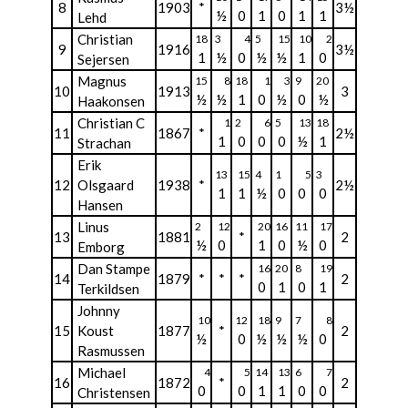
8
1903
*
3½
½
0
1
0
1
1
Lehd
Christian
18
3
4
5
15
10
2
9
1916
3½
1
½
0
½
½
1
0
Sejersen
Magnus
15
8
18
1
3
9
20
10
1913
3
½
½
1
0
½
0
½
Haakonsen
Christian C
1
2
6
5
13
18
11
1867
*
2½
1
0
0
0
½
1
Strachan
Erik
13
15
4
1
5
3
12
Olsgaard
1938
*
2½
1
1
½
0
0
0
Hansen
Linus
2
12
20
16
11
17
13
1881
*
2
½
0
1
0
½
0
Emborg
Dan Stampe
16
20
8
19
14
1879
*
*
*
2
0
1
0
1
Terkildsen
Johnny
10
12
18
9
7
8
15
Koust
1877
*
2
½
0
½
½
½
0
Rasmussen
Michael
4
5
14
13
6
7
16
1872
*
2
0
0
1
1
0
0
Christensen