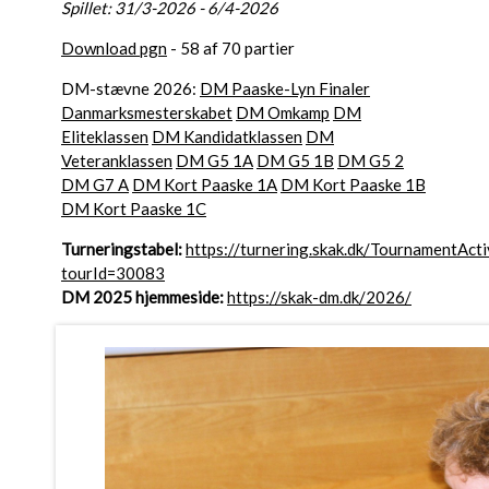
Spillet: 31/3-2026 - 6/4-2026
Download pgn
- 58 af 70 partier
DM-stævne 2026:
DM Paaske-Lyn Finaler
Danmarksmesterskabet
DM Omkamp
DM
Eliteklassen
DM Kandidatklassen
DM
Veteranklassen
DM G5 1A
DM G5 1B
DM G5 2
DM G7 A
DM Kort Paaske 1A
DM Kort Paaske 1B
DM Kort Paaske 1C
Turneringstabel:
https://turnering.skak.dk/TournamentActi
tourId=30083
DM 2025 hjemmeside:
https://skak-dm.dk/2026/