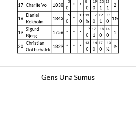
3
8
19
20
13
17
Charlie Vo
1838
*
*
2
0
0
0
1
1
Daniel
9
10
15
7
19
11
18
1843
*
1½
0
0
½
0
1
0
Kokholm
Sigurd
7
17
18
14
19
1758
*
*
*
1
0
1
0
0
Bjerg
Christian
13
14
17
10
20
1829
*
*
*
½
0
0
0
½
Gottschalck
Gens Una Sumus