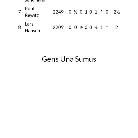
Poul
7
2249
0
½
0
1
0
1
*
0
2½
Rewitz
Lars
8
2209
0
0
½
0
0
½
1
*
2
Hansen
Gens Una Sumus