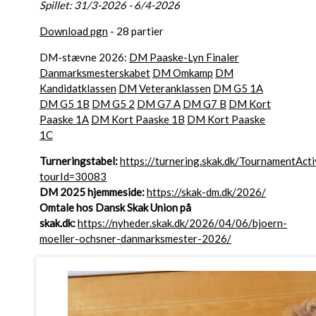
Spillet: 31/3-2026 - 6/4-2026
Download pgn
- 28 partier
DM-stævne 2026:
DM Paaske-Lyn Finaler
Danmarksmesterskabet
DM Omkamp
DM
Kandidatklassen
DM Veteranklassen
DM G5 1A
DM G5 1B
DM G5 2
DM G7 A
DM G7 B
DM Kort
Paaske 1A
DM Kort Paaske 1B
DM Kort Paaske
1C
Turneringstabel:
https://turnering.skak.dk/TournamentActi
tourId=30083
DM 2025 hjemmeside:
https://skak-dm.dk/2026/
Omtale hos Dansk Skak Union på
skak.dk:
https://nyheder.skak.dk/2026/04/06/bjoern-
moeller-ochsner-danmarksmester-2026/