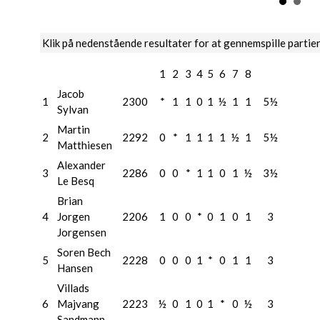
Klik på nedenstående resultater for at gennemspille partie
1
2
3
4
5
6
7
8
Jacob
1
2300
*
1
1
0
1
½
1
1
5½
Sylvan
Martin
2
2292
0
*
1
1
1
1
½
1
5½
Matthiesen
Alexander
3
2286
0
0
*
1
1
0
1
½
3½
Le Besq
Brian
4
Jorgen
2206
1
0
0
*
0
1
0
1
3
Jorgensen
Soren Bech
5
2228
0
0
0
1
*
0
1
1
3
Hansen
Villads
6
Majvang
2223
½
0
1
0
1
*
0
½
3
Sandmann