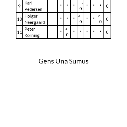
Karl
2
9
*
*
*
*
*
*
0
0
Pedersen
Holger
3
2
10
*
*
*
*
*
0
0
0
Neergaard
Peter
3
11
*
*
*
*
*
*
0
0
Korning
Gens Una Sumus