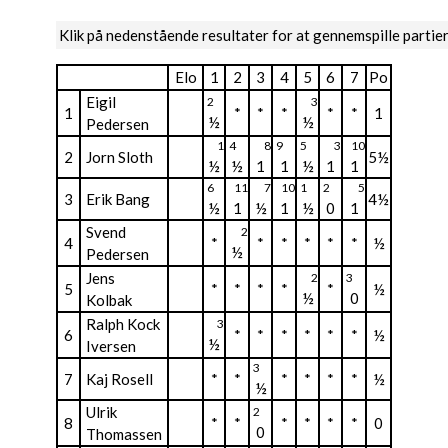
Klik på nedenstående resultater for at gennemspille partie
Elo
1
2
3
4
5
6
7
Po
Eigil
2
3
1
*
*
*
*
*
1
½
½
Pedersen
1
4
8
9
5
3
10
2
Jorn Sloth
5½
½
½
1
1
½
1
1
6
11
7
10
1
2
5
3
Erik Bang
4½
½
1
½
1
½
0
1
Svend
2
4
*
*
*
*
*
*
½
½
Pedersen
Jens
2
3
5
*
*
*
*
*
½
½
0
Kolbak
Ralph Kock
3
6
*
*
*
*
*
*
½
½
Iversen
3
7
Kaj Rosell
*
*
*
*
*
*
½
½
Ulrik
2
8
*
*
*
*
*
*
0
0
Thomassen