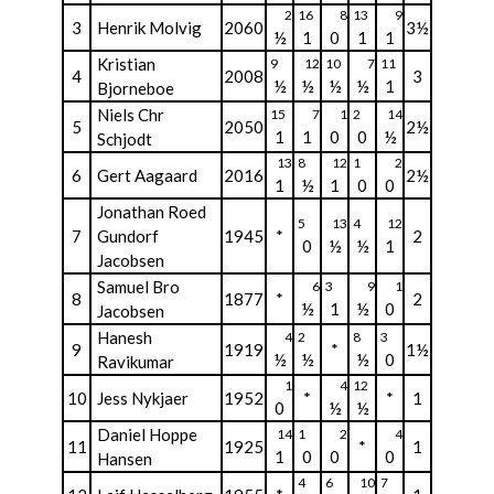
2
16
8
13
9
3
Henrik Molvig
2060
3½
½
1
0
1
1
Kristian
9
12
10
7
11
4
2008
3
½
½
½
½
1
Bjorneboe
Niels Chr
15
7
1
2
14
5
2050
2½
1
1
0
0
½
Schjodt
13
8
12
1
2
6
Gert Aagaard
2016
2½
1
½
1
0
0
Jonathan Roed
5
13
4
12
7
Gundorf
1945
*
2
0
½
½
1
Jacobsen
Samuel Bro
6
3
9
1
8
1877
*
2
½
1
½
0
Jacobsen
Hanesh
4
2
8
3
9
1919
*
1½
½
½
½
0
Ravikumar
1
4
12
10
Jess Nykjaer
1952
*
*
1
0
½
½
Daniel Hoppe
14
1
2
4
11
1925
*
1
1
0
0
0
Hansen
4
6
10
7