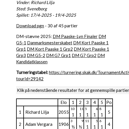
Vinder: Richard Lilja
Sted: Svendborg
Spillet: 17/4-2025 - 19/4-2025
Download pgn
- 30 af 45 partier
DM-stævne 2025:
DM Paaske-Lyn Finaler
DM
G5-1
Danmarksmesterskabet
DM Kort Paaske 1
Grp1
DM Kort Paaske 1 Grp2
DM Kort Paaske 1
Grp3
DM G5-2
DM G7 Grp1
DM G7 Grp2
DM
Kandidatklassen
Turneringstabel:
https://turnering.skak.dk/TournamentActi
tourId=29142
Klik på nedenstående resultater for at gennemspille partie
Elo
1
2
3
4
5
Po
10
11
5
6
8
1
Richard Lilja
2055
5
1
1
1
1
1
3
9
11
5
6
2
Adam Vergara
1906
4
½
½
1
1
1