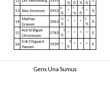
12
Leif Hesselberg
1955
*
1
½
0
½
0
6
7
3
13
Alex Sorensen
1952
*
*
½
0
½
0
Mathias
11
5
14
2062
*
*
*
½
0
½
Granum
Astrid Bigum
5
15
1783
*
*
*
*
0
0
Christensen
Erik Olsgaard
3
16
1939
*
*
*
*
0
0
Hansen
Gens Una Sumus