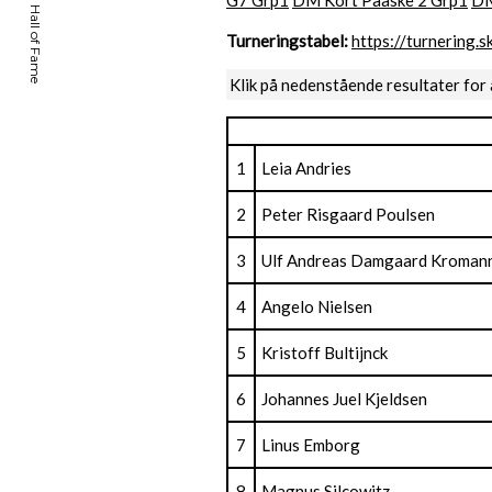
G7 Grp1
DM Kort Paaske 2 Grp1
DM
Turneringstabel:
https://turnering
Klik på nedenstående resultater for 
1
Leia Andries
2
Peter Risgaard Poulsen
3
Ulf Andreas Damgaard Kroman
4
Angelo Nielsen
5
Kristoff Bultijnck
6
Johannes Juel Kjeldsen
7
Linus Emborg
8
Magnus Silcowitz