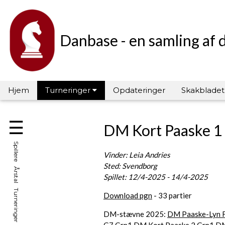
Danbase - en samling af 
Hjem
Turneringer
Opdateringer
Skakbladet
☰
DM Kort Paaske 1
Spillere Årstal Turneringer Hall of Fame
Vinder: Leia Andries
Sted: Svendborg
Spillet: 12/4-2025 - 14/4-2025
Download pgn
- 33 partier
DM-stævne 2025:
DM Paaske-Lyn F