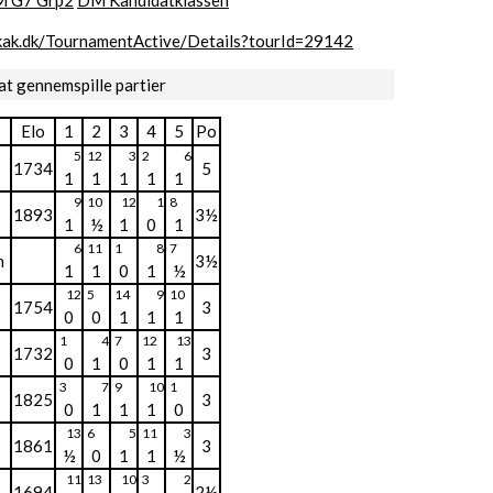
 G7 Grp2
DM Kandidatklassen
.skak.dk/TournamentActive/Details?tourId=29142
at gennemspille partier
Elo
1
2
3
4
5
Po
5
12
3
2
6
1734
5
1
1
1
1
1
9
10
12
1
8
1893
3½
1
½
1
0
1
6
11
1
8
7
n
3½
1
1
0
1
½
12
5
14
9
10
1754
3
0
0
1
1
1
1
4
7
12
13
1732
3
0
1
0
1
1
3
7
9
10
1
1825
3
0
1
1
1
0
13
6
5
11
3
1861
3
½
0
1
1
½
11
13
10
3
2
1694
2½