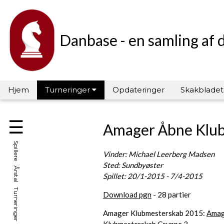
Danbase - en samling af 
Hjem
Turneringer
Opdateringer
Skakbladet
☰
Amager Åbne Klub
Spillere Årstal Turneringer Hall of Fame
Vinder: Michael Leerberg Madsen
Sted: Sundbyøster
Spillet: 20/1-2015 - 7/4-2015
Download pgn
- 28 partier
Amager Klubmesterskab 2015:
Amag