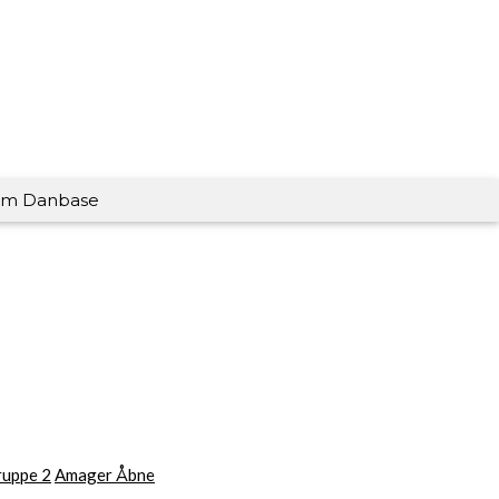
m Danbase
ruppe 2
Amager Åbne