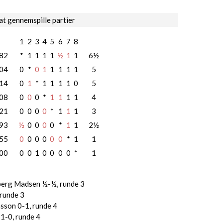
at gennemspille partier
1
2
3
4
5
6
7
8
82
*
1
1
1
1
½
1
1
6½
04
0
*
0
1
1
1
1
1
5
14
0
1
*
1
1
1
1
0
5
08
0
0
0
*
1
1
1
1
4
21
0
0
0
0
*
1
1
1
3
93
½
0
0
0
0
*
1
1
2½
55
0
0
0
0
0
0
*
1
1
00
0
0
1
0
0
0
0
*
1
berg Madsen ½-½, runde 3
 runde 3
sson 0-1, runde 4
1-0, runde 4