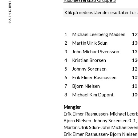
Klubmesterskab Gruppe 3
Klik på nedenstående resultater for 
1
Michael Leerberg Madsen
12
2
Martin Ulrik Sdun
13
3
John Michael Svensson
13
4
Kristian Brorsen
13
5
Johnny Sorensen
12
6
Erik Elmer Rasmussen
10
7
Bjorn Nielsen
10
8
Michael Kim Dupont
10
Mangler
Erik Elmer Rasmussen-Michael Leer
Bjorn Nielsen-Johnny Sorensen 0-1,
Martin Ulrik Sdun-John Michael Sven
Erik Elmer Rasmussen-Bjorn Nielsen 