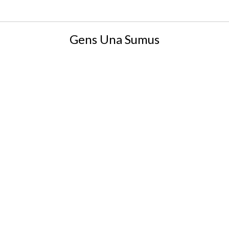
Gens Una Sumus