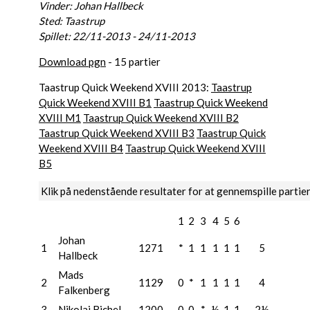
Vinder: Johan Hallbeck
Sted: Taastrup
Spillet: 22/11-2013 - 24/11-2013
Download pgn
- 15 partier
Taastrup Quick Weekend XVIII 2013:
Taastrup
Quick Weekend XVIII B1
Taastrup Quick Weekend
XVIII M1
Taastrup Quick Weekend XVIII B2
Taastrup Quick Weekend XVIII B3
Taastrup Quick
Weekend XVIII B4
Taastrup Quick Weekend XVIII
B5
Klik på nedenstående resultater for at gennemspille partie
1
2
3
4
5
6
Johan
1
1271
*
1
1
1
1
1
5
Hallbeck
Mads
2
1129
0
*
1
1
1
1
4
Falkenberg
3
Nikolaj Bichel
1200
0
0
*
½
1
1
2½