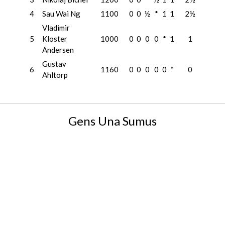
4
Sau Wai Ng
1100
0
0
½
*
1
1
2½
Vladimir
5
Kloster
1000
0
0
0
0
*
1
1
Andersen
Gustav
6
1160
0
0
0
0
0
*
0
Ahltorp
Gens Una Sumus