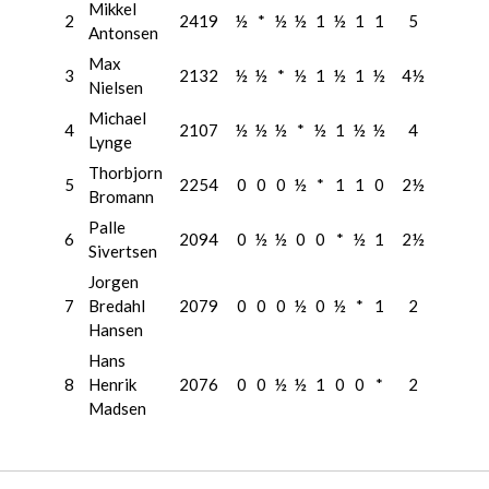
Mikkel
2
2419
½
*
½
½
1
½
1
1
5
Antonsen
Max
3
2132
½
½
*
½
1
½
1
½
4½
Nielsen
Michael
4
2107
½
½
½
*
½
1
½
½
4
Lynge
Thorbjorn
5
2254
0
0
0
½
*
1
1
0
2½
Bromann
Palle
6
2094
0
½
½
0
0
*
½
1
2½
Sivertsen
Jorgen
7
Bredahl
2079
0
0
0
½
0
½
*
1
2
Hansen
Hans
8
Henrik
2076
0
0
½
½
1
0
0
*
2
Madsen