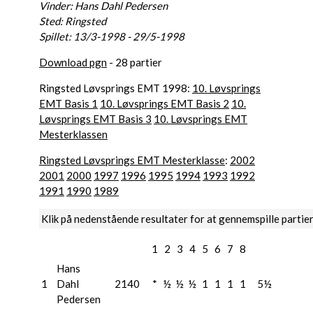
Vinder: Hans Dahl Pedersen
Sted: Ringsted
Spillet: 13/3-1998 - 29/5-1998
Download pgn
- 28 partier
Ringsted Løvsprings EMT 1998:
10. Løvsprings
EMT Basis 1
10. Løvsprings EMT Basis 2
10.
Løvsprings EMT Basis 3
10. Løvsprings EMT
Mesterklassen
Ringsted Løvsprings EMT Mesterklasse
:
2002
2001
2000
1997
1996
1995
1994
1993
1992
1991
1990
1989
Klik på nedenstående resultater for at gennemspille partie
1
2
3
4
5
6
7
8
Hans
1
Dahl
2140
*
½
½
½
1
1
1
1
5½
Pedersen