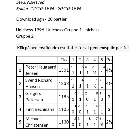
Sted: Næstved
Spillet: 12/10-1996 - 20/10-1996
Download pgn
- 20 partier
Unichess 1996:
Unichess Gruppe 1
Unichess
Gruppe 2
Klik på nedenstående resultater for at gennemspille partie
Elo
1
2
3
4
5
Po
Peter Haugaard
4
8
6
2
3
1
1301
4½
1
1
1
½
1
Jensen
Svend Richard
5
4
3
1
7
2
1333
4½
1
1
1
½
1
Hansen
Gregers
6
5
2
8
1
3
1185
3
1
1
0
1
0
Petersen
1
2
7
6
8
4
Finn Bechmann
1105
3
0
0
1
1
1
Michael
2
3
8
7
6
5
1130
2½
0
0
1
1
½
Christensen