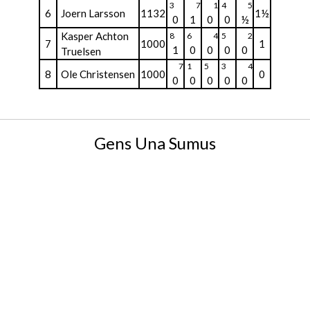
3
7
1
4
5
6
Joern Larsson
1132
1½
0
1
0
0
½
Kasper Achton
8
6
4
5
2
7
1000
1
1
0
0
0
0
Truelsen
7
1
5
3
4
8
Ole Christensen
1000
0
0
0
0
0
0
Gens Una Sumus