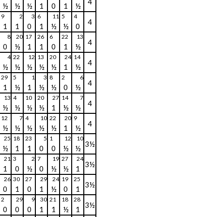
4
½
½
½
1
0
1
½
9
2
3
6
11
5
4
4
1
1
0
1
½
½
0
8
20
17
26
6
22
13
4
0
½
1
1
0
1
½
4
22
12
13
20
24
14
4
½
½
½
½
½
1
½
29
5
1
3
8
2
6
4
1
½
1
½
½
0
½
13
4
10
20
27
14
7
4
½
½
½
½
1
½
½
12
7
4
10
22
20
9
4
½
½
½
½
½
1
½
25
18
23
5
1
12
10
3½
½
1
1
0
0
½
½
21
3
2
7
19
27
24
3½
1
0
½
0
½
½
1
26
30
27
29
24
19
25
3½
0
1
0
1
½
0
1
2
29
9
30
21
18
28
3½
0
0
0
1
1
½
1