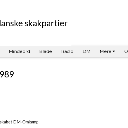
danske skakpartier
Mindeord
Blade
Radio
DM
Mere
O
1989
skabet
DM-Omkamp