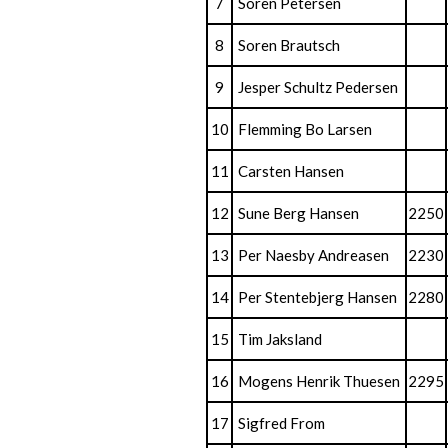
7
Soren Petersen
8
Soren Brautsch
9
Jesper Schultz Pedersen
10
Flemming Bo Larsen
11
Carsten Hansen
12
Sune Berg Hansen
2250
13
Per Naesby Andreasen
2230
14
Per Stentebjerg Hansen
2280
15
Tim Jaksland
16
Mogens Henrik Thuesen
2295
17
Sigfred From