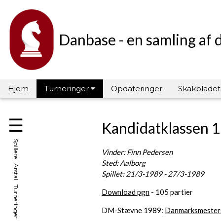
Danbase - en samling af 
Hjem
Turneringer
Opdateringer
Skakbladet
☰
Kandidatklassen 
Spillere Årstal Turneringer Hall of Fame
Vinder: Finn Pedersen
Sted: Aalborg
Spillet: 21/3-1989 - 27/3-1989
Download pgn
- 105 partier
DM-Stævne 1989:
Danmarksmester