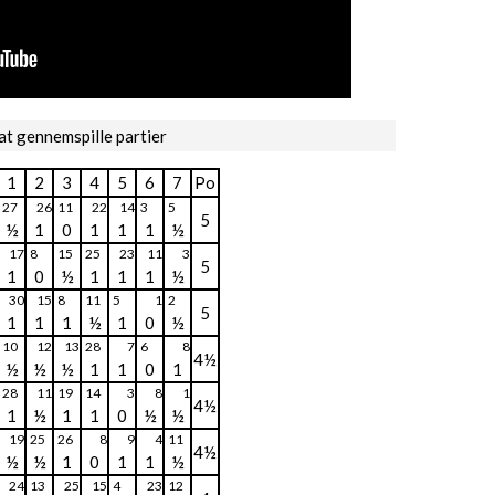
at gennemspille partier
1
2
3
4
5
6
7
Po
27
26
11
22
14
3
5
5
½
1
0
1
1
1
½
17
8
15
25
23
11
3
5
1
0
½
1
1
1
½
30
15
8
11
5
1
2
5
1
1
1
½
1
0
½
10
12
13
28
7
6
8
4½
½
½
½
1
1
0
1
28
11
19
14
3
8
1
4½
1
½
1
1
0
½
½
19
25
26
8
9
4
11
4½
½
½
1
0
1
1
½
24
13
25
15
4
23
12