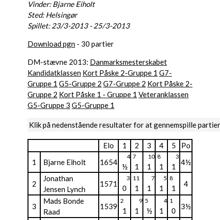
Vinder: Bjarne Eiholt
Sted: Helsingør
Spillet: 23/3-2013 - 25/3-2013
Download pgn
- 30 partier
DM-stævne 2013:
Danmarksmesterskabet
Kandidatklassen
Kort Påske 2-Gruppe 1
G7-
Gruppe 1
G5-Gruppe 2
G7-Gruppe 2
Kort Påske 2-
Gruppe 2
Kort Påske 1 - Gruppe 1
Veteranklassen
G5-Gruppe 3
G5-Gruppe 1
Klik på nedenstående resultater for at gennemspille partie
Elo
1
2
3
4
5
Po
4
7
10
8
3
1
Bjarne Eiholt
1654
4½
½
1
1
1
1
Jonathan
3
11
7
5
8
2
1571
4
0
1
1
1
1
Jensen Lynch
Mads Bonde
2
9
5
4
1
3
1539
3½
1
1
½
1
0
Raad