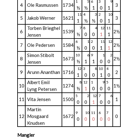
1
5
6
3
9
4
Ole Rasmussen
1734
3
½
½
1
0
1
11
4
3
2
10
5
Jakob Werner
1621
3
1
½
½
0
1
Torben Brieghel
7
8
4
12
11
6
1539
2½
½
0
0
1
1
Jensen
6
1
2
11
12
7
Ole Pedersen
1584
2½
½
0
0
1
1
Simon Stibolt
10
6
9
1
2
8
1673
2½
½
1
1
0
0
Jensen
12
3
8
10
4
9
Arunn Ananthan
1716
2
1
0
0
1
0
Albert Emil
8
12
1
9
5
10
1274
1½
½
1
0
0
0
Lyng Petersen
5
2
12
7
6
11
Vita Jensen
1500
1
0
0
1
0
0
Martin
9
10
11
6
7
12
Mosgaard
1672
0
0
0
0
0
0
Knudsen
Mangler