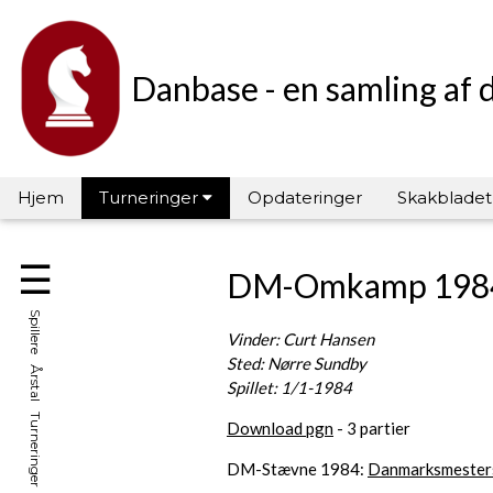
Danbase - en samling af 
Hjem
Turneringer
Opdateringer
Skakbladet
☰
DM-Omkamp 198
Spillere Årstal Turneringer Hall of Fame
Vinder: Curt Hansen
Sted: Nørre Sundby
Spillet: 1/1-1984
Download pgn
- 3 partier
DM-Stævne 1984:
Danmarksmester