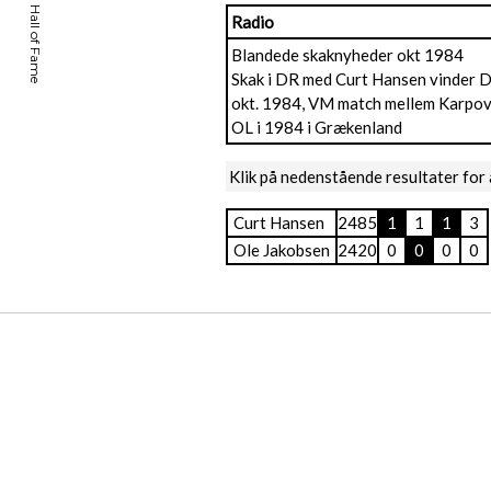
Radio
Blandede skaknyheder okt 1984
Skak i DR med Curt Hansen vinder D
okt. 1984, VM match mellem Karpov
OL i 1984 i Grækenland
Klik på nedenstående resultater for 
Curt Hansen
2485
1
1
1
3
Ole Jakobsen
2420
0
0
0
0