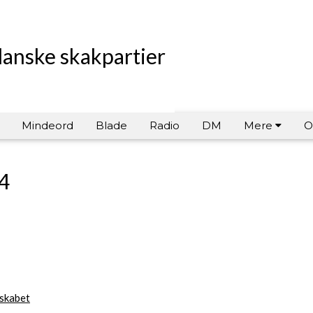
danske skakpartier
Mindeord
Blade
Radio
DM
Mere
O
4
skabet