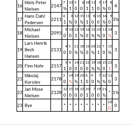
Niels Peter
7
13
3
6
18
11
5
17
8
16
2147
4
½
1
0
0
1
1
0
½
0
Nielsen
Hans Dahl
6
3
12
15
11
8
13
16
9
17
2211
3½
1
½
0
½
1
0
0
½
0
Pedersen
Michael
9
10
22
19
16
15
20
11
14
18
2095
3
0
0
1
½
0
½
½
0
½
Nielsen
Lars Henrik
4
5
21
18
13
20
22
7
15
19
Bech
2131
3
0
0
½
½
0
½
1
0
½
Hansen
5
4
14
21
22
19
18
15
23
20
Finn Nohr
2157
3
1
0
0
0
0
½
½
0
1
Nikolaj
3
14
19
20
8
9
7
22
11
21
2178
3
0
½
½
1
0
0
½
½
0
Korolev
Jan Mose
12
15
18
13
20
7
19
21
22
2128
*
1½
0
0
0
0
1
0
0
½
Nielsen
20
23
Bye
*
*
*
*
*
*
*
*
0
0