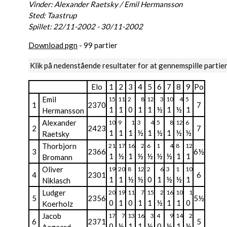
Vinder: Alexander Raetsky / Emil Hermansson
Sted: Taastrup
Spillet: 22/11-2002 - 30/11-2002
Download pgn
- 99 partier
Klik på nedenstående resultater for at gennemspille partie
Elo
1
2
3
4
5
6
7
8
9
Po
Emil
15
11
2
8
12
3
10
4
5
1
2370
7
1
1
0
1
1
½
1
½
1
Hermansson
Alexander
10
9
1
3
4
5
8
12
6
2
2423
7
1
1
1
½
1
½
1
½
½
Raetsky
Thorbjorn
21
17
16
2
6
1
4
8
12
3
2366
6½
1
½
1
½
½
½
½
1
1
Bromann
Oliver
19
20
8
12
2
6
3
1
10
4
2301
6
1
1
½
½
0
1
½
½
1
Niklasch
Ludger
20
19
11
7
15
2
16
10
1
5
2356
5½
0
1
0
1
1
½
1
1
0
Koerholz
Jacob
17
7
13
16
3
4
9
14
2
6
2371
5
0
½
1
1
½
0
½
1
½