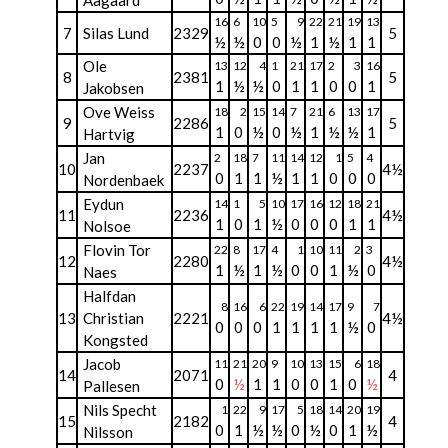
Aagaard
16
6
10
5
9
22
21
19
13
7
Silas Lund
2329
5
½
½
0
0
½
1
½
1
1
Ole
13
12
4
1
21
17
2
3
16
8
2381
5
1
½
½
0
1
1
0
0
1
Jakobsen
Ove Weiss
18
2
15
14
7
21
6
13
17
9
2286
5
1
0
½
0
½
1
½
½
1
Hartvig
Jan
2
18
7
11
14
12
1
5
4
10
2237
4½
0
1
1
½
1
1
0
0
0
Nordenbaek
Eydun
14
1
5
10
17
16
12
18
21
11
2236
4½
1
0
1
½
0
0
0
1
1
Nolsoe
Flovin Tor
22
8
17
4
1
10
11
2
3
12
2280
4½
1
½
1
½
0
0
1
½
0
Naes
Halfdan
8
16
6
22
19
14
17
9
7
13
Christian
2221
4½
0
0
0
1
1
1
1
½
0
Kongsted
Jacob
11
21
20
9
10
13
15
6
18
14
2071
4
0
½
1
1
0
0
1
0
½
Pallesen
Nils Specht
1
22
9
17
5
18
14
20
19
15
2182
4
0
1
½
½
0
½
0
1
½
Nilsson