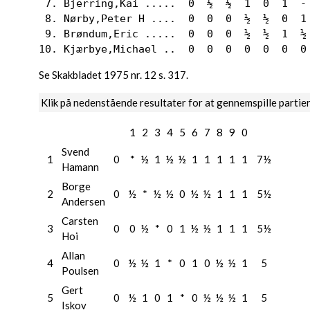
 7. Bjerring,Kai .....  0  ½  ½  1  0  1  - 
 8. Nørby,Peter H ....  0  0  0  ½  ½  0  1 
 9. Brøndum,Eric .....  0  0  0  ½  ½  1  ½ 
10. Kjærbye,Michael ..  0  0  0  0  0  0  0
Se Skakbladet 1975 nr. 12 s. 317.
Klik på nedenstående resultater for at gennemspille partie
1
2
3
4
5
6
7
8
9
0
Svend
1
0
*
½
1
½
½
1
1
1
1
1
7½
Hamann
Borge
2
0
½
*
½
½
0
½
½
1
1
1
5½
Andersen
Carsten
3
0
0
½
*
0
1
½
½
1
1
1
5½
Hoi
Allan
4
0
½
½
1
*
0
1
0
½
½
1
5
Poulsen
Gert
5
0
½
1
0
1
*
0
½
½
½
1
5
Iskov