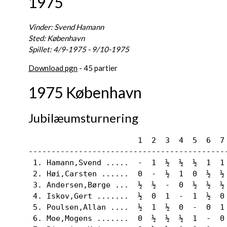
1975
Vinder: Svend Hamann
Sted: København
Spillet: 4/9-1975 - 9/10-1975
Download pgn
- 45 partier
1975 København
Jubilæumsturnering
                        1  2  3  4  5  6  7 
--------------------------------------------
 1. Hamann,Svend .....  -  1  ½  ½  ½  1  1 
 2. Høi,Carsten ......  0  -  ½  1  0  ½  ½ 
 3. Andersen,Børge ...  ½  ½  -  0  ½  ½  ½ 
 4. Iskov,Gert .......  ½  0  1  -  1  ½  0 
 5. Poulsen,Allan ....  ½  1  ½  0  -  0  1 
 6. Moe,Mogens .......  0  ½  ½  ½  1  -  0 