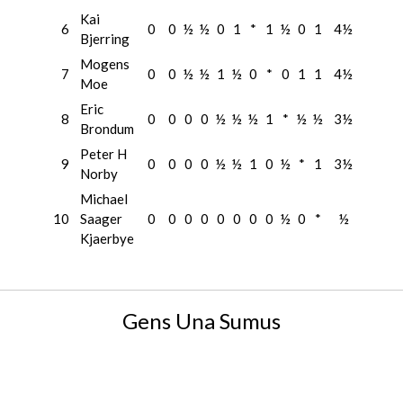
Kai
6
0
0
½
½
0
1
*
1
½
0
1
4½
Bjerring
Mogens
7
0
0
½
½
1
½
0
*
0
1
1
4½
Moe
Eric
8
0
0
0
0
½
½
½
1
*
½
½
3½
Brondum
Peter H
9
0
0
0
0
½
½
1
0
½
*
1
3½
Norby
Michael
10
Saager
0
0
0
0
0
0
0
0
½
0
*
½
Kjaerbye
Gens Una Sumus