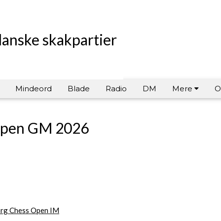
danske skakpartier
Mindeord
Blade
Radio
DM
Mere
O
Open GM 2026
rg Chess Open IM