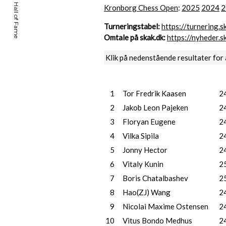
Kronborg Chess Open
:
2025
2024
2
Turneringstabel:
https://turnering
Omtale på skak.dk:
https://nyheder.
Klik på nedenstående resultater for 
1
Tor Fredrik Kaasen
2
2
Jakob Leon Pajeken
2
3
Floryan Eugene
2
4
Vilka Sipila
2
5
Jonny Hector
2
6
Vitaly Kunin
2
7
Boris Chatalbashev
2
8
Hao(ZJ) Wang
2
9
Nicolai Maxime Ostensen
2
10
Vitus Bondo Medhus
2