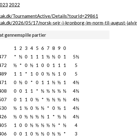
023
2022
.skak.dk/TournamentActive/Details?tourId=29861
skak.dk/2026/05/17/norsk-sejr-i-kronborg-im-norm-til-august-jalvi
at gennemspille partier
1
2
3
4
5
6
7
8
9
0
477
*
½
0
1
1
1
½
½
0
1
5½
472
½
*
0
½
1
0
0
1
1
1
5
489
1
1
*
1
0
0
½
½
1
0
5
471
0
½
0
*
0
1
1
½
½
1
4½
408
0
0
1
1
*
½
½
½
½
½
4½
507
0
1
1
0
½
*
½
½
½
½
4½
530
½
1
½
0
½
½
*
0
½
1
4½
426
½
0
½
½
½
½
1
*
½
½
4½
405
1
0
0
½
½
½
½
½
*
½
4
406
0
0
1
0
½
½
0
½
½
*
3