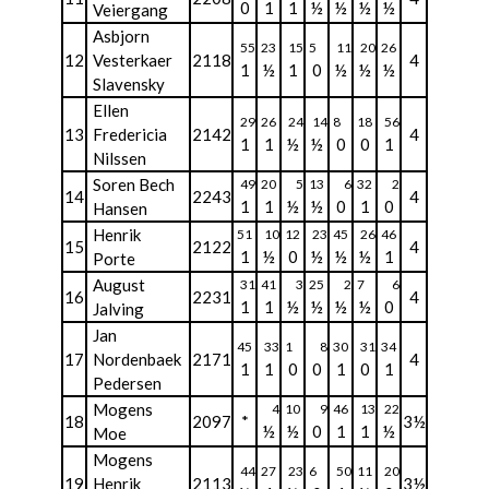
0
1
1
½
½
½
½
Veiergang
Asbjorn
55
23
15
5
11
20
26
12
Vesterkaer
2118
4
1
½
1
0
½
½
½
Slavensky
Ellen
29
26
24
14
8
18
56
13
Fredericia
2142
4
1
1
½
½
0
0
1
Nilssen
Soren Bech
49
20
5
13
6
32
2
14
2243
4
1
1
½
½
0
1
0
Hansen
Henrik
51
10
12
23
45
26
46
15
2122
4
1
½
0
½
½
½
1
Porte
August
31
41
3
25
2
7
6
16
2231
4
1
1
½
½
½
½
0
Jalving
Jan
45
33
1
8
30
31
34
17
Nordenbaek
2171
4
1
1
0
0
1
0
1
Pedersen
Mogens
4
10
9
46
13
22
18
2097
*
3½
½
½
0
1
1
½
Moe
Mogens
44
27
23
6
50
11
20
19
Henrik
2113
3½