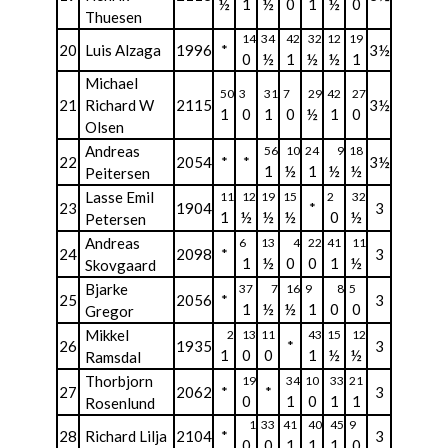
½
1
½
0
1
½
0
Thuesen
14
34
42
32
12
19
20
Luis Alzaga
1996
*
3½
0
½
1
½
½
1
Michael
50
3
31
7
29
42
27
21
Richard W
2115
3½
1
0
1
0
½
1
0
Olsen
Andreas
56
10
24
9
18
22
2054
*
*
3½
1
½
1
½
½
Peitersen
Lasse Emil
11
12
19
15
2
32
23
1904
*
3
1
½
½
½
0
½
Petersen
Andreas
6
13
4
22
41
11
24
2098
*
3
1
½
0
0
1
½
Skovgaard
Bjarke
37
7
16
9
8
5
25
2056
*
3
1
½
½
1
0
0
Gregor
Mikkel
2
13
11
43
15
12
26
1935
*
3
1
0
0
1
½
½
Ramsdal
Thorbjorn
19
34
10
33
21
27
2062
*
*
3
0
1
0
1
1
Rosenlund
1
33
41
40
45
9
28
Richard Lilja
2104
*
3
0
0
1
1
1
0