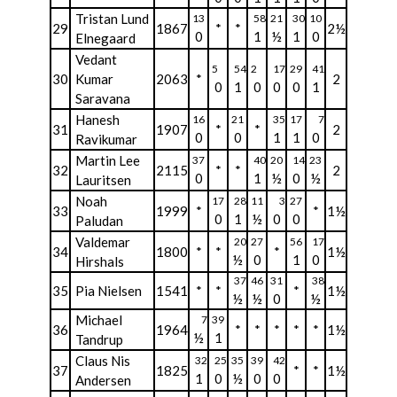
Tristan Lund
13
58
21
30
10
29
1867
*
*
2½
0
1
½
1
0
Elnegaard
Vedant
5
54
2
17
29
41
30
Kumar
2063
*
2
0
1
0
0
0
1
Saravana
Hanesh
16
21
35
17
7
31
1907
*
*
2
0
0
1
1
0
Ravikumar
Martin Lee
37
40
20
14
23
32
2115
*
*
2
0
1
½
0
½
Lauritsen
Noah
17
28
11
3
27
33
1999
*
*
1½
0
1
½
0
0
Paludan
Valdemar
20
27
56
17
34
1800
*
*
*
1½
½
0
1
0
Hirshals
37
46
31
38
35
Pia Nielsen
1541
*
*
*
1½
½
½
0
½
Michael
7
39
36
1964
*
*
*
*
*
1½
½
1
Tandrup
Claus Nis
32
25
35
39
42
37
1825
*
*
1½
1
0
½
0
0
Andersen