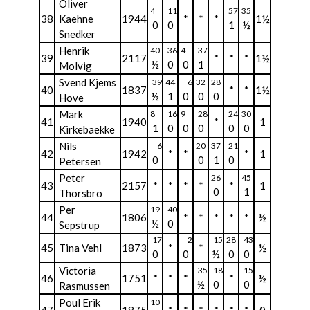
Oliver
4
11
57
35
38
Kaehne
1944
*
*
*
1½
0
0
1
½
Snedker
Henrik
40
36
4
37
39
2117
*
*
*
1½
½
0
0
1
Molvig
Svend Kjems
39
44
6
32
28
40
1837
*
*
1½
½
1
0
0
0
Hove
Mark
8
16
9
28
24
30
41
1940
*
1
1
0
0
0
0
0
Kirkebaekke
Nils
6
20
37
21
42
1942
*
*
*
1
0
0
1
0
Petersen
Peter
26
45
43
2157
*
*
*
*
*
1
0
1
Thorsbro
Per
19
40
44
1806
*
*
*
*
*
½
½
0
Sepstrup
17
2
15
28
43
45
Tina Vehl
1873
*
*
½
0
0
½
0
0
Victoria
35
18
15
46
1751
*
*
*
*
½
½
0
0
Rasmussen
Poul Erik
10