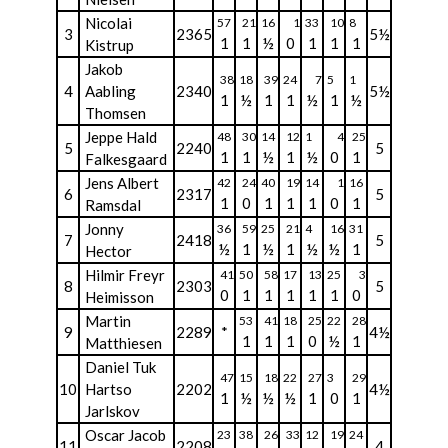
Nicolai
57
21
16
1
33
10
8
3
2365
5½
1
1
½
0
1
1
1
Kistrup
Jakob
38
18
39
24
7
5
1
4
Aabling
2340
5½
1
½
1
1
½
1
½
Thomsen
Jeppe Hald
48
30
14
12
1
4
25
5
2240
5
1
1
½
1
½
0
1
Falkesgaard
Jens Albert
42
24
40
19
14
1
16
6
2317
5
1
0
1
1
1
0
1
Ramsdal
Jonny
36
59
25
21
4
16
31
7
2418
5
½
1
½
1
½
½
1
Hector
Hilmir Freyr
41
50
58
17
13
25
3
8
2303
5
0
1
1
1
1
1
0
Heimisson
Martin
53
41
18
25
22
28
9
2289
*
4½
1
1
1
0
½
1
Matthiesen
Daniel Tuk
47
15
18
22
27
3
29
10
Hartso
2202
4½
1
½
½
½
1
0
1
Jarlskov
Oscar Jacob
23
38
26
33
12
19
24
11
2208
4