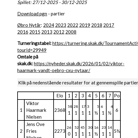
Spillet: 27/12-2025 - 30/12-2025
Download pgn
- partier
Øbro Nytår
:
2024
2023
2022
2019
2018
2017
2016
2015
2013
2012
2008
Turneringstabel:
https://turnering.skak.dk/TournamentActi
tourId=29949
Omtale på
skak.dk:
https://nyheder.skak.dk/2026/01/02/viktor-
haarmark-vandt-oebro-cxu-nytaar/
Klik på nedenstående resultater for at gennemspille partie
Elo
1
2
3
4
5
6
7
Po
Viktor
58
28
17
3
5
6
4
1
Haarmark
2368
6
1
1
1
1
½
1
½
Nielsen
Jens Ove
26
52
45
30
16
23
14
2
Fries
2273
5½
0
1
1
1
½
1
1
Nielsen