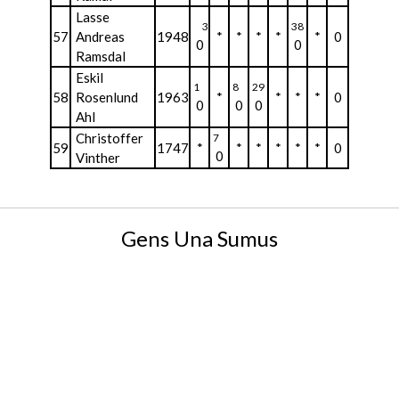
Lasse
3
38
57
Andreas
1948
*
*
*
*
*
0
0
0
Ramsdal
Eskil
1
8
29
58
Rosenlund
1963
*
*
*
*
0
0
0
0
Ahl
Christoffer
7
59
1747
*
*
*
*
*
*
0
0
Vinther
Gens Una Sumus