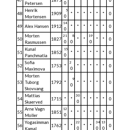
47
1875
*
*
*
*
*
*
0
0
Petersen
Henrik
5
48
1909
*
*
*
*
*
*
0
0
Mortensen
14
49
Alex Hansen
1912
*
*
*
*
*
*
0
0
Morten
21
8
19
50
1827
*
*
*
*
0
0
0
0
Rasmussen
Kunal
15
51
1852
*
*
*
*
*
*
0
0
Panchmatia
Sofia
2
52
1753
*
*
*
*
*
*
0
0
Maximova
Morten
9
53
Tuborg
1792
*
*
*
*
*
*
0
0
Skovvang
Mattias
30
54
1715
*
*
*
*
*
*
0
0
Skaerved
Arne Vagn
12
55
1851
*
*
*
*
*
*
0
0
Moller
Yogasimman
22
34
13
56
1762
*
*
*
*
0
0
0
0
Kamal