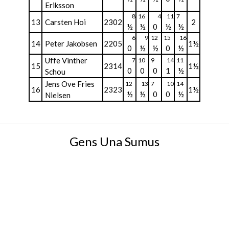
Eriksson
8
16
4
11
7
13
Carsten Hoi
2302
2
½
½
0
½
½
6
9
12
15
16
14
Peter Jakobsen
2205
1½
0
½
½
0
½
Uffe Vinther
7
10
9
14
11
15
2314
1½
0
0
0
1
½
Schou
Jens Ove Fries
12
13
7
10
14
16
2323
1½
½
½
0
0
½
Nielsen
Gens Una Sumus