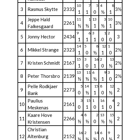
10
7
5
4
8
3
Rasmus Skytte
2332
3½
1
1
0
½
1
Jeppe Hald
11
1
13
3
10
4
2261
3½
½
½
1
½
1
Falkesgaard
9
6
3
1
2
5
Jonny Hector
2434
3
1
1
1
0
0
14
5
8
12
1
6
Mikkel Strange
2323
2½
1
0
½
1
0
15
3
16
2
13
7
Kristen Schmidt
2167
2½
1
0
1
0
½
13
11
6
9
3
8
Peter Thorsbro
2139
2½
½
½
½
1
0
Pelle Rodkjaer
5
14
15
8
12
9
2273
2
0
½
1
0
½
Bank
Paulius
3
15
1
16
4
10
2161
2
0
1
0
1
0
Meskenas
Kaare Hove
4
8
2
13
15
11
2266
2
½
½
0
½
½
Kristensen
Christian
16
2
14
6
9
12
Altenburg
2152
2
½
½
½
0
½