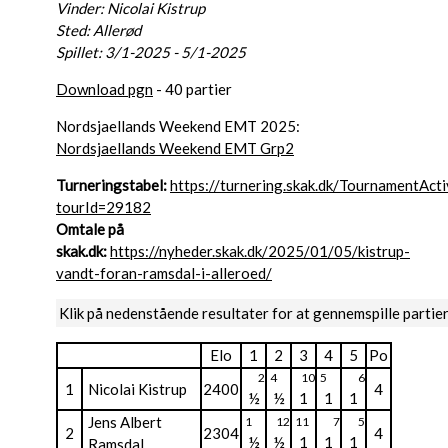
Vinder: Nicolai Kistrup
Sted: Allerød
Spillet: 3/1-2025 - 5/1-2025
Download pgn
- 40 partier
Nordsjaellands Weekend EMT 2025:
Nordsjaellands Weekend EMT Grp2
Turneringstabel:
https://turnering.skak.dk/TournamentActi
tourId=29182
Omtale på
skak.dk:
https://nyheder.skak.dk/2025/01/05/kistrup-
vandt-foran-ramsdal-i-alleroed/
Klik på nedenstående resultater for at gennemspille partie
Elo
1
2
3
4
5
Po
2
4
10
5
6
1
Nicolai Kistrup
2400
4
½
½
1
1
1
Jens Albert
1
12
11
7
5
2
2304
4
½
½
1
1
1
Ramsdal